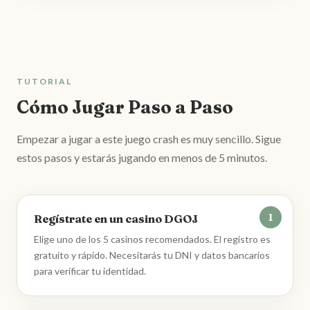
TUTORIAL
Cómo Jugar Paso a Paso
Empezar a jugar a este juego crash es muy sencillo. Sigue
estos pasos y estarás jugando en menos de 5 minutos.
1
Regístrate en un casino DGOJ
Elige uno de los 5 casinos recomendados. El registro es
gratuito y rápido. Necesitarás tu DNI y datos bancarios
para verificar tu identidad.