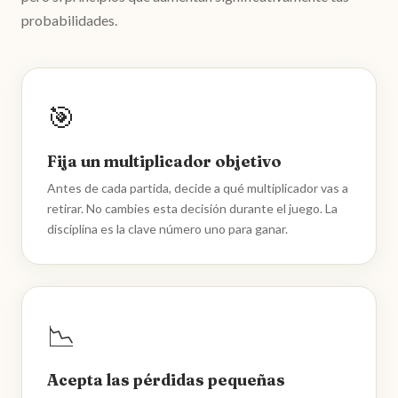
probabilidades.
🎯
Fija un multiplicador objetivo
Antes de cada partida, decide a qué multiplicador vas a
retirar. No cambies esta decisión durante el juego. La
disciplina es la clave número uno para ganar.
📉
Acepta las pérdidas pequeñas