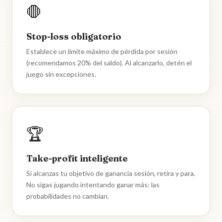
🛑
Stop-loss obligatorio
Establece un límite máximo de pérdida por sesión
(recomendamos 20% del saldo). Al alcanzarlo, detén el
juego sin excepciones.
🏆
Take-profit inteligente
Si alcanzas tu objetivo de ganancia sesión, retira y para.
No sigas jugando intentando ganar más: las
probabilidades no cambian.