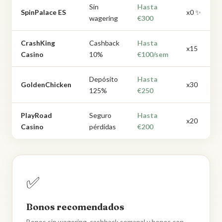
Sin
Hasta
SpinPalace ES
x0 ✨
wagering
€300
CrashKing
Cashback
Hasta
x15
Casino
10%
€100/sem
Depósito
Hasta
GoldenChicken
x30
125%
€250
PlayRoad
Seguro
Hasta
x20
Casino
pérdidas
€200
✅
Bonos recomendados
Bonos sin wagering, cashback semanal y bonos con