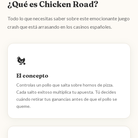
¿Qué es Chicken Road?
Todo lo que necesitas saber sobre este emocionante juego
crash que está arrasando en los casinos españoles.
🐔
El concepto
Controlas un pollo que salta sobre hornos de pizza.
Cada salto exitoso multiplica tu apuesta. Tú decides
cuándo retirar tus ganancias antes de que el pollo se
queme.