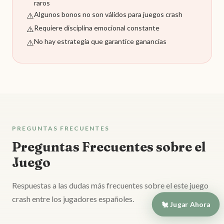
raros
Algunos bonos no son válidos para juegos crash
⚠️
Requiere disciplina emocional constante
⚠️
No hay estrategia que garantice ganancias
⚠️
PREGUNTAS FRECUENTES
Preguntas Frecuentes sobre el
Juego
Respuestas a las dudas más frecuentes sobre el este juego
crash entre los jugadores españoles.
🐔 Jugar Ahora