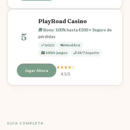
PlayRoad Casino
🎁 Bono: 100% hasta €200 + Seguro de
5
pérdidas
✅ DGOJ
📲 Móvil first
🎰 1000+ juegos
🌙 24/7 Soporte
★★★★☆
Jugar Ahora
4.5/5
GUÍA COMPLETA