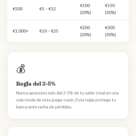
€100
€150
€500
€5 – €12
(20%)
(30%)
€200
€300
€1.000+
€10 – €25
(20%)
(30%)
💰
Regla del 2-5%
Nunca apuestes más del 2-5% de tu saldo total en una
sola ronda de este juego crash. Esta regla protege tu
banca ante racha de pérdidas.