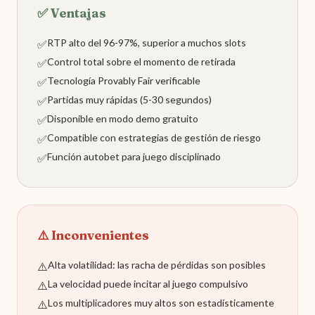
✅ Ventajas
RTP alto del 96-97%, superior a muchos slots
✅
Control total sobre el momento de retirada
✅
Tecnología Provably Fair verificable
✅
Partidas muy rápidas (5-30 segundos)
✅
Disponible en modo demo gratuito
✅
Compatible con estrategias de gestión de riesgo
✅
Función autobet para juego disciplinado
✅
⚠️ Inconvenientes
Alta volatilidad: las racha de pérdidas son posibles
⚠️
La velocidad puede incitar al juego compulsivo
⚠️
Los multiplicadores muy altos son estadísticamente
⚠️