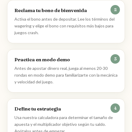
2
Reclama tu bono de bienvenida
Activa el bono antes de depositar. Lee los términos del
wagering y elige el bono con requisitos más bajos para
juegos crash.
3
Practica en modo demo
Antes de apostar dinero real, juega al menos 20-30
rondas en modo demo para familiarizarte con la mecánica
y velocidad del juego.
4
Define tu estrategia
Usa nuestra calculadora para determinar el tamaño de
apuesta y el multiplicador objetivo según tu saldo.
Anótalos antes de empezar.