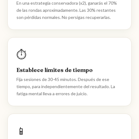
En una estrategia conservadora (x2), ganarás el 70%
de las rondas aproximadamente. Las 30% restantes
son pérdidas normales. No persigas recuperarlas.
⏱️
Establece límites de tiempo
Fija sesiones de 30-45 minutos. Después de ese
tiempo, para independientemente del resultado. La
fatiga mental lleva a errores de juicio.
📱