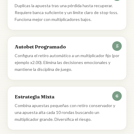
Duplicas la apuesta tras una pérdida hasta recuperar.
Requiere banca suficiente y un límite claro de stop-loss.
Funciona mejor con multiplicadores bajos.
5
Autobet Programado
Configura el retiro automático a un multiplicador fijo (por
ejemplo x2.00). Elimina las decisiones emocionales y
mantiene la disciplina de juego.
6
Estrategia Mixta
Combina apuestas pequeñas con retiro conservador y
una apuesta alta cada 10 rondas buscando un
multiplicador grande. Diversifica el riesgo.