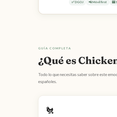
✅ DGOJ
📲 Móvil first
🎰 
GUÍA COMPLETA
¿Qué es Chicke
Todo lo que necesitas saber sobre este emoc
españoles.
🐔