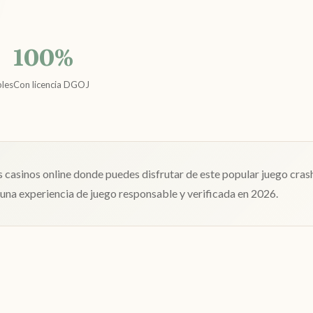
100%
bles
Con licencia DGOJ
 casinos online donde puedes disfrutar de este popular juego cras
una experiencia de juego responsable y verificada en 2026.