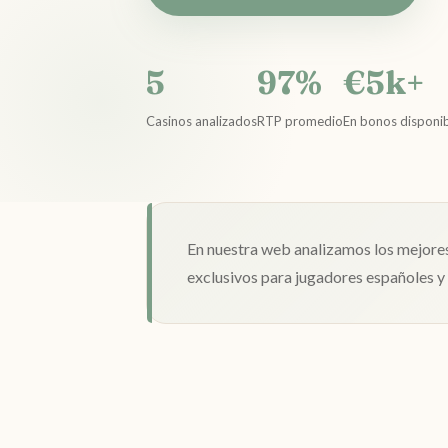
5
97%
€5k+
Casinos analizados
RTP promedio
En bonos disponi
En nuestra web analizamos los mejores
exclusivos para jugadores españoles y 