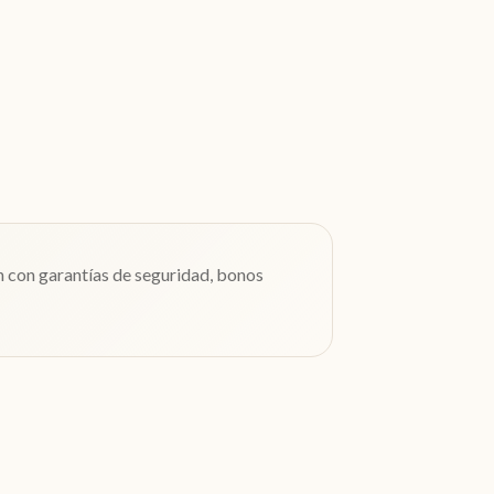
h con garantías de seguridad, bonos