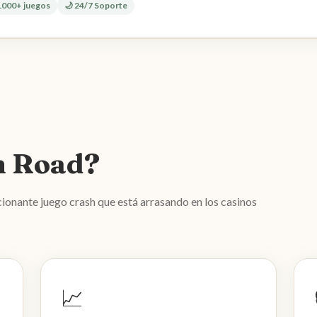
1000+ juegos
🌙 24/7 Soporte
n Road?
ionante juego crash que está arrasando en los casinos
📈