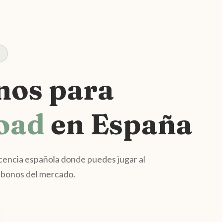
nos para
oad
en España
cencia española donde puedes jugar al
s bonos del mercado.