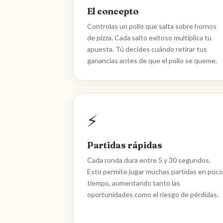
El concepto
Controlas un pollo que salta sobre hornos
de pizza. Cada salto exitoso multiplica tu
apuesta. Tú decides cuándo retirar tus
ganancias antes de que el pollo se queme.
⚡
Partidas rápidas
Cada ronda dura entre 5 y 30 segundos.
Esto permite jugar muchas partidas en poco
tiempo, aumentando tanto las
oportunidades como el riesgo de pérdidas.