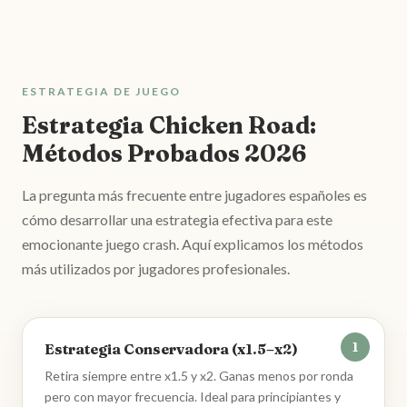
ESTRATEGIA DE JUEGO
Estrategia Chicken Road:
Métodos Probados 2026
La pregunta más frecuente entre jugadores españoles es
cómo desarrollar una estrategia efectiva para este
emocionante juego crash. Aquí explicamos los métodos
más utilizados por jugadores profesionales.
1
Estrategia Conservadora (x1.5–x2)
Retira siempre entre x1.5 y x2. Ganas menos por ronda
pero con mayor frecuencia. Ideal para principiantes y