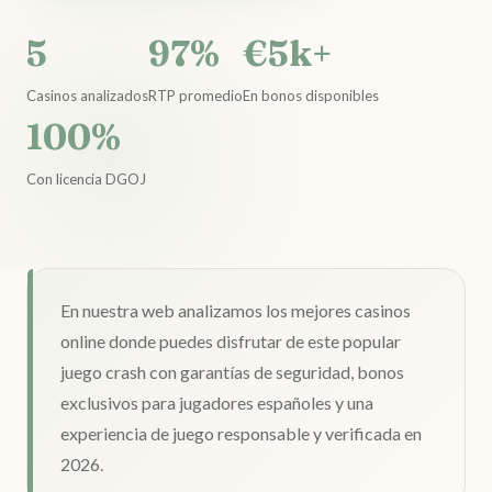
5
97%
€5k+
Casinos analizados
RTP promedio
En bonos disponibles
100%
Con licencia DGOJ
En nuestra web analizamos los mejores casinos
online donde puedes disfrutar de este popular
juego crash con garantías de seguridad, bonos
exclusivos para jugadores españoles y una
experiencia de juego responsable y verificada en
2026.