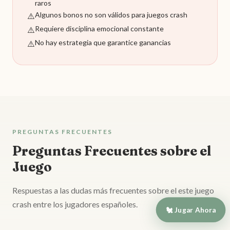
raros
Algunos bonos no son válidos para juegos crash
⚠️
Requiere disciplina emocional constante
⚠️
No hay estrategia que garantice ganancias
⚠️
PREGUNTAS FRECUENTES
Preguntas Frecuentes sobre el
Juego
Respuestas a las dudas más frecuentes sobre el este juego
crash entre los jugadores españoles.
🐔 Jugar Ahora