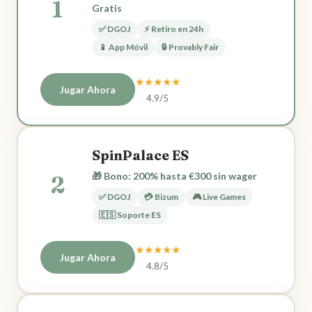
1
Gratis
✅ DGOJ
⚡ Retiro en 24h
📱 App Móvil
🔒 Provably Fair
★★★★★
Jugar Ahora
4.9/5
SpinPalace ES
🎁 Bono: 200% hasta €300 sin wager
2
✅ DGOJ
💳 Bizum
🎮 Live Games
🇪🇸 Soporte ES
★★★★★
Jugar Ahora
4.8/5