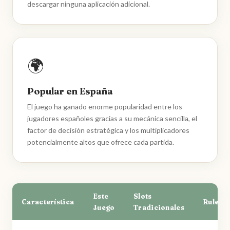
descargar ninguna aplicación adicional.
🌍
Popular en España
El juego ha ganado enorme popularidad entre los
jugadores españoles gracias a su mecánica sencilla, el
factor de decisión estratégica y los multiplicadores
potencialmente altos que ofrece cada partida.
Este
Slots
Característica
Ruleta
Juego
Tradicionales