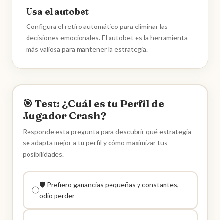
Usa el autobet
Configura el retiro automático para eliminar las
decisiones emocionales. El autobet es la herramienta
más valiosa para mantener la estrategia.
🎯 Test: ¿Cuál es tu Perfil de
Jugador Crash?
Responde esta pregunta para descubrir qué estrategia
se adapta mejor a tu perfil y cómo maximizar tus
posibilidades.
🛡️ Prefiero ganancias pequeñas y constantes,
odio perder