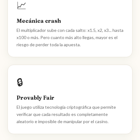
📈
Mecánica crash
El multiplicador sube con cada salto: x1.5, x2, x3... hasta
x100 o más. Pero cuanto más alto llegas, mayor es el
riesgo de perder toda la apuesta.
🔒
Provably Fair
El juego utiliza tecnología criptográfica que permite
verificar que cada resultado es completamente
aleatorio e imposible de manipular por el casino.