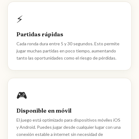
⚡
Partidas rápidas
Cada ronda dura entre 5 y 30 segundos. Esto permite
jugar muchas partidas en poco tiempo, aumentando
tanto las oportunidades como el riesgo de pérdidas.
🎮
Disponible en móvil
El juego está optimizado para dispositivos móviles iOS
y Android. Puedes jugar desde cualquier lugar con una
conexión estable a internet sin necesidad de