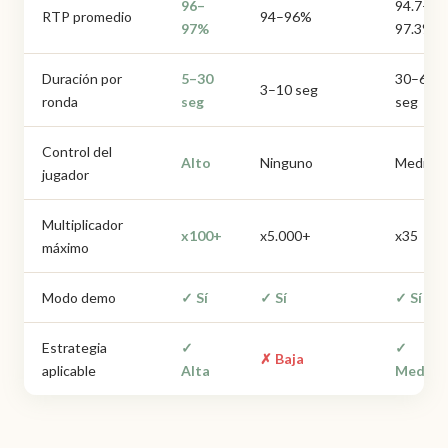
96–
94.7–
RTP promedio
94–96%
97%
97.3%
Duración por
5–30
30–60
3–10 seg
ronda
seg
seg
Control del
Alto
Ninguno
Medio
jugador
Multiplicador
x100+
x5.000+
x35
máximo
Modo demo
✓ Sí
✓ Sí
✓ Sí
Estrategia
✓
✓
✗ Baja
aplicable
Alta
Media