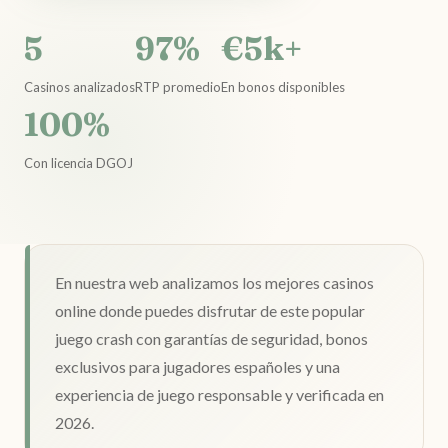
5
97%
€5k+
Casinos analizados
RTP promedio
En bonos disponibles
100%
Con licencia DGOJ
En nuestra web analizamos los mejores casinos
online donde puedes disfrutar de este popular
juego crash con garantías de seguridad, bonos
exclusivos para jugadores españoles y una
experiencia de juego responsable y verificada en
2026.