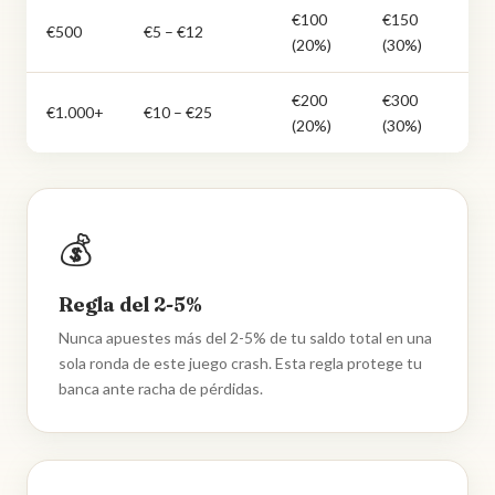
€100
€150
€500
€5 – €12
(20%)
(30%)
€200
€300
€1.000+
€10 – €25
(20%)
(30%)
💰
Regla del 2-5%
Nunca apuestes más del 2-5% de tu saldo total en una
sola ronda de este juego crash. Esta regla protege tu
banca ante racha de pérdidas.