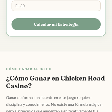
Calcular mi Estrategia
CÓMO GANAR AL JUEGO
¿Cómo Ganar en Chicken Road
Casino?
Ganar de forma consistente en este juego requiere
disciplina y conocimiento. No existe una fórmula mágica,
pero sí principios que aumentan significativamente tus