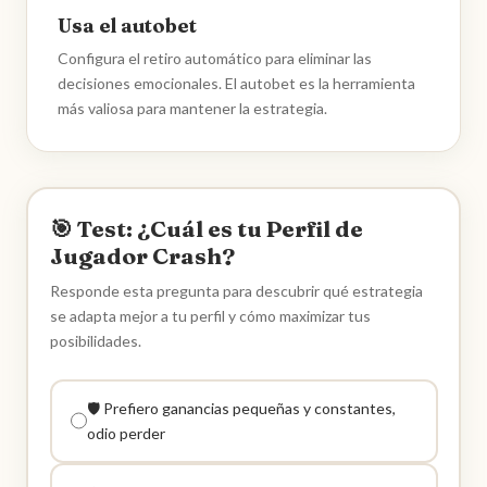
Usa el autobet
Configura el retiro automático para eliminar las
decisiones emocionales. El autobet es la herramienta
más valiosa para mantener la estrategia.
🎯 Test: ¿Cuál es tu Perfil de
Jugador Crash?
Responde esta pregunta para descubrir qué estrategia
se adapta mejor a tu perfil y cómo maximizar tus
posibilidades.
🛡️ Prefiero ganancias pequeñas y constantes,
odio perder