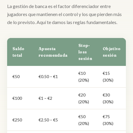
La gestión de banca es el factor diferenciador entre
jugadores que mantienen el control y los que pierden más
de lo previsto. Aquí te damos las reglas fundamentales.
Stop-
Saldo
Apuesta
Objetivo
loss
total
recomendada
sesión
sesión
€10
€15
€50
€0.50 – €1
(20%)
(30%)
€20
€30
€100
€1 – €2
(20%)
(30%)
€50
€75
€250
€2.50 – €5
(20%)
(30%)