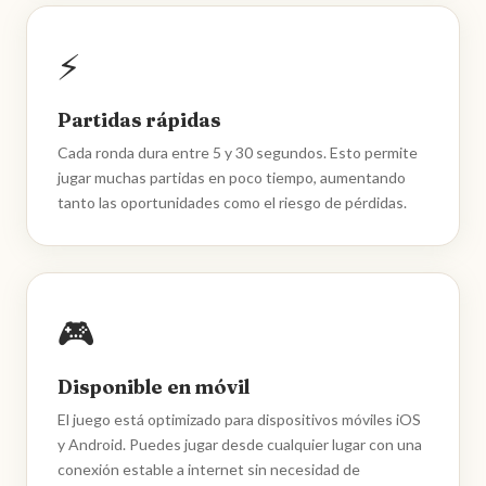
⚡
Partidas rápidas
Cada ronda dura entre 5 y 30 segundos. Esto permite
jugar muchas partidas en poco tiempo, aumentando
tanto las oportunidades como el riesgo de pérdidas.
🎮
Disponible en móvil
El juego está optimizado para dispositivos móviles iOS
y Android. Puedes jugar desde cualquier lugar con una
conexión estable a internet sin necesidad de