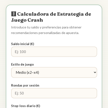
🧮 Calculadora de Estrategia de
Juego Crash
Introduce tu saldo y preferencias para obtener
recomendaciones personalizadas de apuesta.
Saldo inicial (€)
Estilo de juego
Rondas por sesión
Stop-loss diario (€)