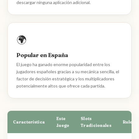
descargar ninguna aplicación adicional.
🌍
Popular en España
El juego ha ganado enorme popularidad entre los
jugadores españoles gracias a su mecánica sencilla, el
factor de decisión estratégica y los multiplicadores
potencialmente altos que ofrece cada partida.
Este
Slots
Característica
Ruleta
Juego
Tradicionales