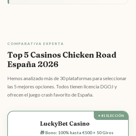
COMPARATIVA EXPERTA
Top 5 Casinos Chicken Road
España 2026
Hemos analizado más de 30 plataformas para seleccionar
las 5 mejores opciones. Todos tienen licencia DGOJ y
ofrecen el juego crash favorito de España.
LuckyBet Casino
🎁 Bono: 100% hasta €500 + 50 Giros