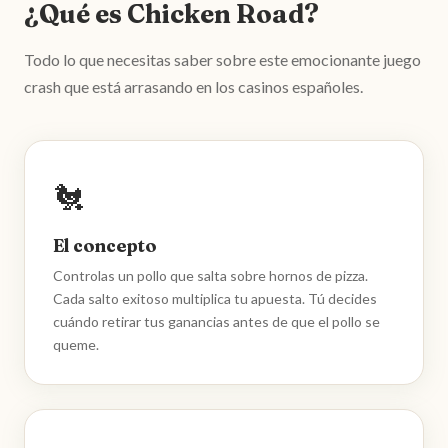
¿Qué es Chicken Road?
Todo lo que necesitas saber sobre este emocionante juego
crash que está arrasando en los casinos españoles.
🐔
El concepto
Controlas un pollo que salta sobre hornos de pizza.
Cada salto exitoso multiplica tu apuesta. Tú decides
cuándo retirar tus ganancias antes de que el pollo se
queme.