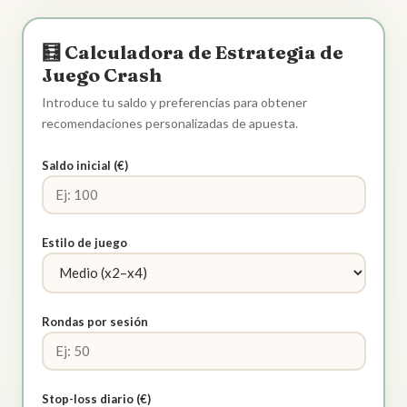
🧮 Calculadora de Estrategia de
Juego Crash
Introduce tu saldo y preferencias para obtener
recomendaciones personalizadas de apuesta.
Saldo inicial (€)
Estilo de juego
Rondas por sesión
Stop-loss diario (€)