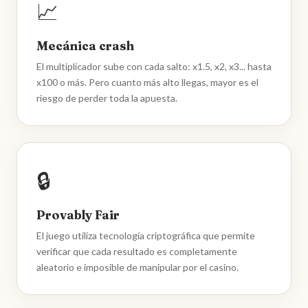
📈
Mecánica crash
El multiplicador sube con cada salto: x1.5, x2, x3... hasta
x100 o más. Pero cuanto más alto llegas, mayor es el
riesgo de perder toda la apuesta.
🔒
Provably Fair
El juego utiliza tecnología criptográfica que permite
verificar que cada resultado es completamente
aleatorio e imposible de manipular por el casino.