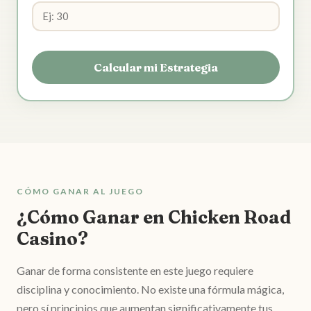
Calcular mi Estrategia
CÓMO GANAR AL JUEGO
¿Cómo Ganar en Chicken Road
Casino?
Ganar de forma consistente en este juego requiere
disciplina y conocimiento. No existe una fórmula mágica,
pero sí principios que aumentan significativamente tus