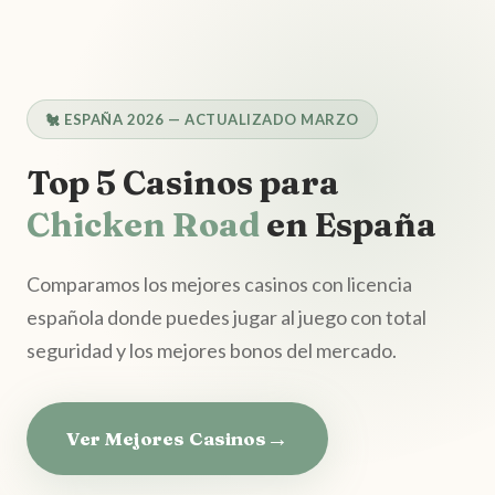
🐔 ESPAÑA 2026 — ACTUALIZADO MARZO
Top 5 Casinos para
Chicken Road
en España
Comparamos los mejores casinos con licencia
española donde puedes jugar al juego con total
seguridad y los mejores bonos del mercado.
→
Ver Mejores Casinos