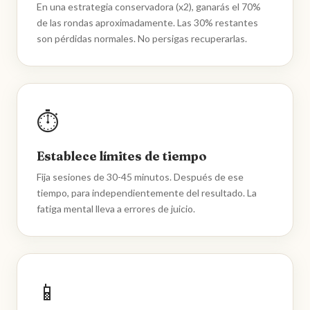
En una estrategia conservadora (x2), ganarás el 70%
de las rondas aproximadamente. Las 30% restantes
son pérdidas normales. No persigas recuperarlas.
⏱️
Establece límites de tiempo
Fija sesiones de 30-45 minutos. Después de ese
tiempo, para independientemente del resultado. La
fatiga mental lleva a errores de juicio.
📱