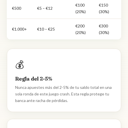
€100
€150
€500
€5 – €12
(20%)
(30%)
€200
€300
€1.000+
€10 – €25
(20%)
(30%)
💰
Regla del 2-5%
Nunca apuestes más del 2-5% de tu saldo total en una
sola ronda de este juego crash. Esta regla protege tu
banca ante racha de pérdidas.