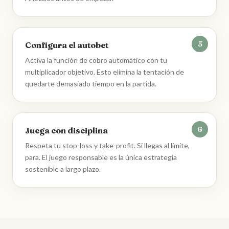
5
Configura el autobet
Activa la función de cobro automático con tu
multiplicador objetivo. Esto elimina la tentación de
quedarte demasiado tiempo en la partida.
6
Juega con disciplina
Respeta tu stop-loss y take-profit. Si llegas al límite,
para. El juego responsable es la única estrategia
sostenible a largo plazo.