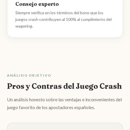
Consejo experto
Siempre verifica en los términos del bono que los
juegos crash contribuyen al 100% al cumplimiento del
wagering.
ANÁLISIS OBJETIVO
Pros y Contras del Juego Crash
Un análisis honesto sobre las ventajas e inconvenientes del
juego favorito de los apostadores españoles.