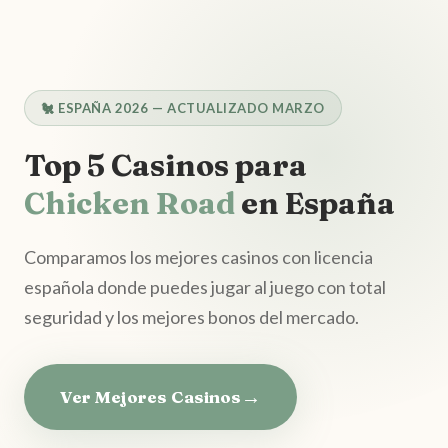
🐔 ESPAÑA 2026 — ACTUALIZADO MARZO
Top 5 Casinos para
Chicken Road
en España
Comparamos los mejores casinos con licencia
española donde puedes jugar al juego con total
seguridad y los mejores bonos del mercado.
→
Ver Mejores Casinos