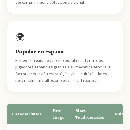
descargar ninguna aplicación adicional.
🌍
Popular en España
El juego ha ganado enorme popularidad entre los
jugadores españoles gracias a su mecánica sencilla, el
factor de decisión estratégica y los multiplicadores
potencialmente altos que ofrece cada partida.
Este
Slots
Característica
Ruleta
Juego
Tradicionales