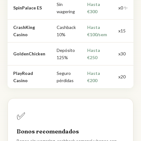
Sin
Hasta
SpinPalace ES
x0 ✨
wagering
€300
CrashKing
Cashback
Hasta
x15
Casino
10%
€100/sem
Depósito
Hasta
GoldenChicken
x30
125%
€250
PlayRoad
Seguro
Hasta
x20
Casino
pérdidas
€200
✅
Bonos recomendados
Bonos sin wagering, cashback semanal y bonos con