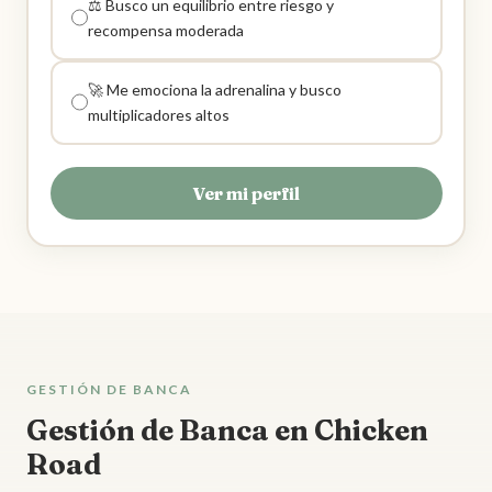
⚖️ Busco un equilibrio entre riesgo y
recompensa moderada
🚀 Me emociona la adrenalina y busco
multiplicadores altos
Ver mi perfil
GESTIÓN DE BANCA
Gestión de Banca en Chicken
Road