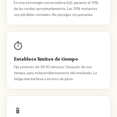
En una estrategia conservadora (x2), ganarás el 70%
de las rondas aproximadamente. Las 30% restantes
son pérdidas normales. No persigas recuperarlas.
⏱️
Establece límites de tiempo
Fija sesiones de 30-45 minutos. Después de ese
tiempo, para independientemente del resultado. La
fatiga mental lleva a errores de juicio.
📱