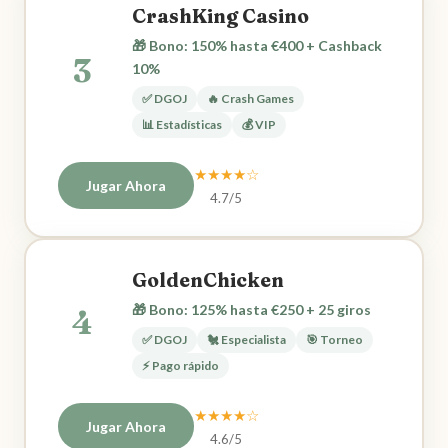
CrashKing Casino
🎁 Bono: 150% hasta €400 + Cashback
3
10%
✅ DGOJ
🔥 Crash Games
📊 Estadísticas
💰 VIP
★★★★☆
Jugar Ahora
4.7/5
GoldenChicken
🎁 Bono: 125% hasta €250 + 25 giros
4
✅ DGOJ
🐔 Especialista
🎯 Torneo
⚡ Pago rápido
★★★★☆
Jugar Ahora
4.6/5