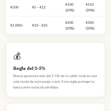
€100
€150
€500
€5 – €12
(20%)
(30%)
€200
€300
€1.000+
€10 – €25
(20%)
(30%)
💰
Regla del 2-5%
Nunca apuestes más del 2-5% de tu saldo total en una
sola ronda de este juego crash. Esta regla protege tu
banca ante racha de pérdidas.