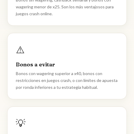
wagering menor de x25. Son los más ventajosos para
juegos crash online.
⚠️
Bonos a evitar
Bonos con wagering superior a x40, bonos con
restricciones en juegos crash, o con límites de apuesta
por ronda inferiores a tu estrategia habitual.
💡