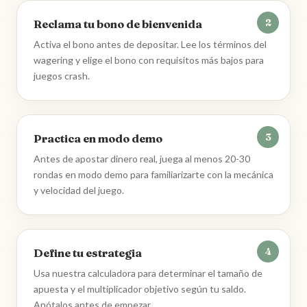
2
Reclama tu bono de bienvenida
Activa el bono antes de depositar. Lee los términos del
wagering y elige el bono con requisitos más bajos para
juegos crash.
3
Practica en modo demo
Antes de apostar dinero real, juega al menos 20-30
rondas en modo demo para familiarizarte con la mecánica
y velocidad del juego.
4
Define tu estrategia
Usa nuestra calculadora para determinar el tamaño de
apuesta y el multiplicador objetivo según tu saldo.
Anótalos antes de empezar.