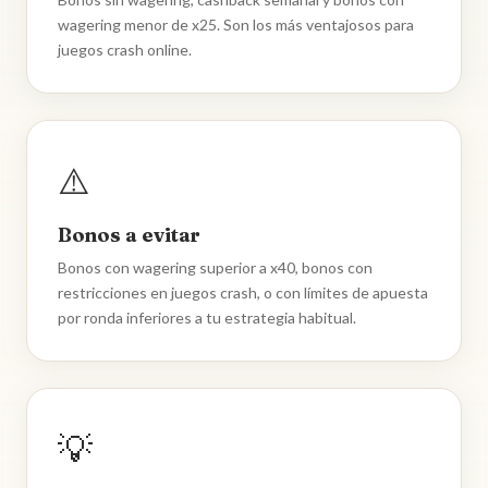
wagering menor de x25. Son los más ventajosos para
juegos crash online.
⚠️
Bonos a evitar
Bonos con wagering superior a x40, bonos con
restricciones en juegos crash, o con límites de apuesta
por ronda inferiores a tu estrategia habitual.
💡