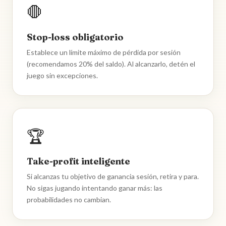
🛑
Stop-loss obligatorio
Establece un límite máximo de pérdida por sesión
(recomendamos 20% del saldo). Al alcanzarlo, detén el
juego sin excepciones.
🏆
Take-profit inteligente
Si alcanzas tu objetivo de ganancia sesión, retira y para.
No sigas jugando intentando ganar más: las
probabilidades no cambian.