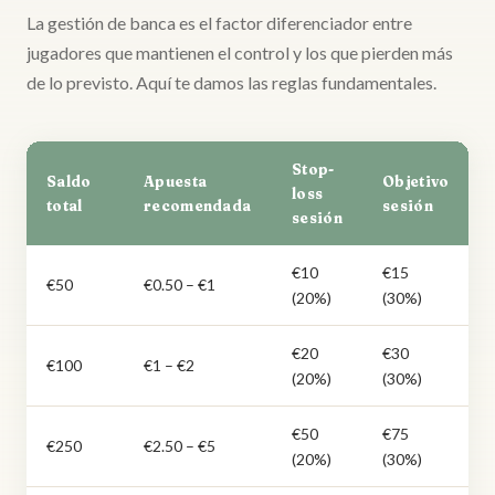
La gestión de banca es el factor diferenciador entre
jugadores que mantienen el control y los que pierden más
de lo previsto. Aquí te damos las reglas fundamentales.
Stop-
Saldo
Apuesta
Objetivo
loss
total
recomendada
sesión
sesión
€10
€15
€50
€0.50 – €1
(20%)
(30%)
€20
€30
€100
€1 – €2
(20%)
(30%)
€50
€75
€250
€2.50 – €5
(20%)
(30%)