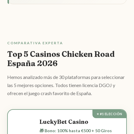
COMPARATIVA EXPERTA
Top 5 Casinos Chicken Road
España 2026
Hemos analizado más de 30 plataformas para seleccionar
las 5 mejores opciones. Todos tienen licencia DGOJ y
ofrecen el juego crash favorito de España.
LuckyBet Casino
🎁 Bono: 100% hasta €500 + 50 Giros