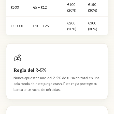
€100
€150
€500
€5 – €12
(20%)
(30%)
€200
€300
€1.000+
€10 – €25
(20%)
(30%)
💰
Regla del 2-5%
Nunca apuestes más del 2-5% de tu saldo total en una
sola ronda de este juego crash. Esta regla protege tu
banca ante racha de pérdidas.