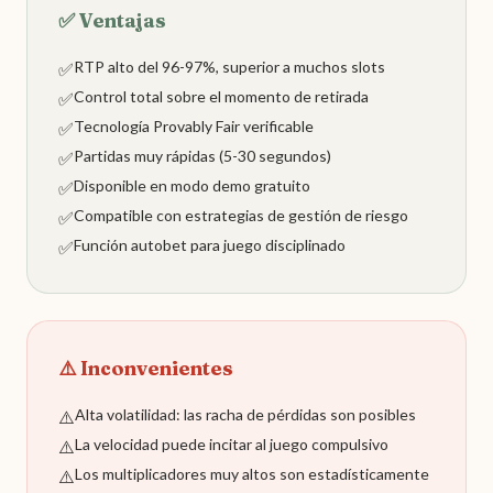
✅ Ventajas
RTP alto del 96-97%, superior a muchos slots
✅
Control total sobre el momento de retirada
✅
Tecnología Provably Fair verificable
✅
Partidas muy rápidas (5-30 segundos)
✅
Disponible en modo demo gratuito
✅
Compatible con estrategias de gestión de riesgo
✅
Función autobet para juego disciplinado
✅
⚠️ Inconvenientes
Alta volatilidad: las racha de pérdidas son posibles
⚠️
La velocidad puede incitar al juego compulsivo
⚠️
Los multiplicadores muy altos son estadísticamente
⚠️