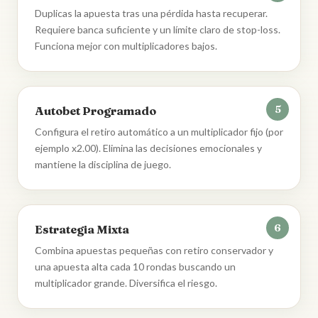
Duplicas la apuesta tras una pérdida hasta recuperar.
Requiere banca suficiente y un límite claro de stop-loss.
Funciona mejor con multiplicadores bajos.
5
Autobet Programado
Configura el retiro automático a un multiplicador fijo (por
ejemplo x2.00). Elimina las decisiones emocionales y
mantiene la disciplina de juego.
6
Estrategia Mixta
Combina apuestas pequeñas con retiro conservador y
una apuesta alta cada 10 rondas buscando un
multiplicador grande. Diversifica el riesgo.