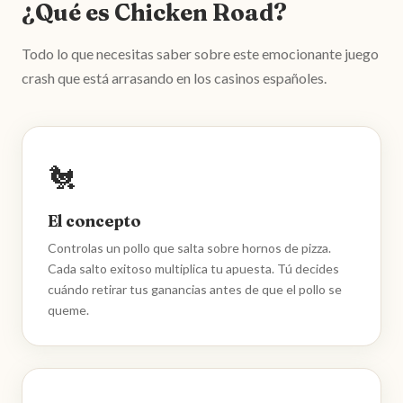
¿Qué es Chicken Road?
Todo lo que necesitas saber sobre este emocionante juego
crash que está arrasando en los casinos españoles.
🐔
El concepto
Controlas un pollo que salta sobre hornos de pizza.
Cada salto exitoso multiplica tu apuesta. Tú decides
cuándo retirar tus ganancias antes de que el pollo se
queme.