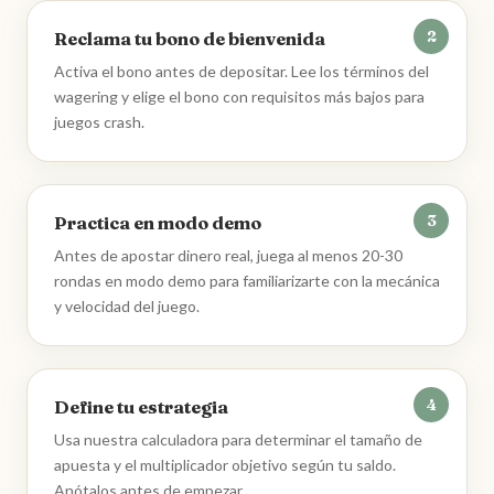
2
Reclama tu bono de bienvenida
Activa el bono antes de depositar. Lee los términos del
wagering y elige el bono con requisitos más bajos para
juegos crash.
3
Practica en modo demo
Antes de apostar dinero real, juega al menos 20-30
rondas en modo demo para familiarizarte con la mecánica
y velocidad del juego.
4
Define tu estrategia
Usa nuestra calculadora para determinar el tamaño de
apuesta y el multiplicador objetivo según tu saldo.
Anótalos antes de empezar.