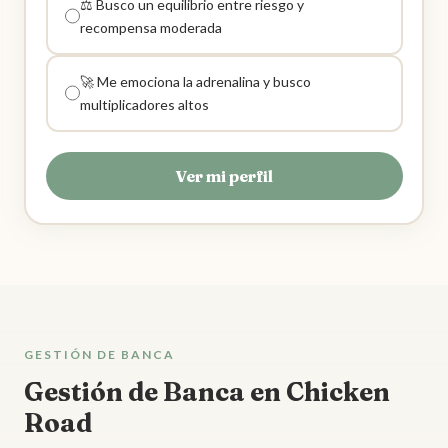
⚖️ Busco un equilibrio entre riesgo y
recompensa moderada
🚀 Me emociona la adrenalina y busco
multiplicadores altos
Ver mi perfil
GESTIÓN DE BANCA
Gestión de Banca en Chicken
Road