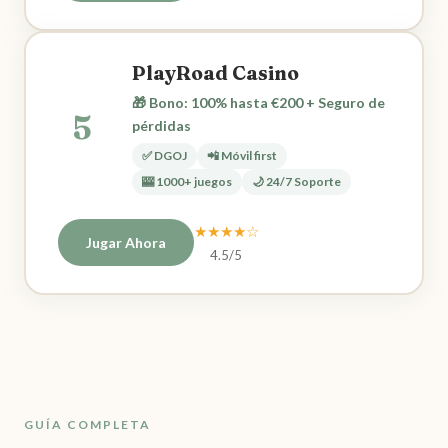
PlayRoad Casino
🎁 Bono: 100% hasta €200 + Seguro de
5
pérdidas
✅ DGOJ
📲 Móvil first
🎰 1000+ juegos
🌙 24/7 Soporte
★★★★☆
Jugar Ahora
4.5/5
GUÍA COMPLETA