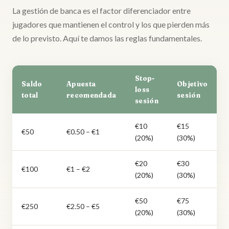
La gestión de banca es el factor diferenciador entre
jugadores que mantienen el control y los que pierden más
de lo previsto. Aquí te damos las reglas fundamentales.
Stop-
Saldo
Apuesta
Objetivo
loss
total
recomendada
sesión
sesión
€10
€15
€50
€0.50 – €1
(20%)
(30%)
€20
€30
€100
€1 – €2
(20%)
(30%)
€50
€75
€250
€2.50 – €5
(20%)
(30%)