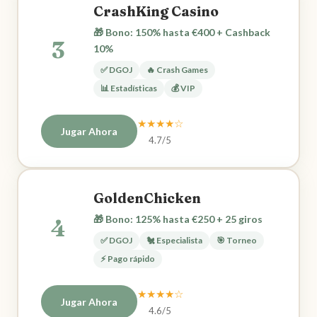
CrashKing Casino
🎁 Bono: 150% hasta €400 + Cashback
3
10%
✅ DGOJ
🔥 Crash Games
📊 Estadísticas
💰 VIP
★★★★☆
Jugar Ahora
4.7/5
GoldenChicken
🎁 Bono: 125% hasta €250 + 25 giros
4
✅ DGOJ
🐔 Especialista
🎯 Torneo
⚡ Pago rápido
★★★★☆
Jugar Ahora
4.6/5