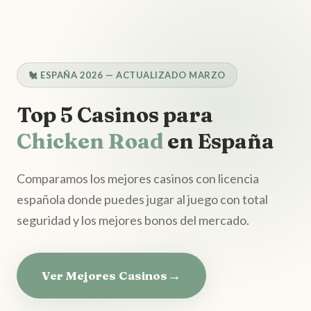
🐔 ESPAÑA 2026 — ACTUALIZADO MARZO
Top 5 Casinos para
Chicken Road
en España
Comparamos los mejores casinos con licencia
española donde puedes jugar al juego con total
seguridad y los mejores bonos del mercado.
→
Ver Mejores Casinos