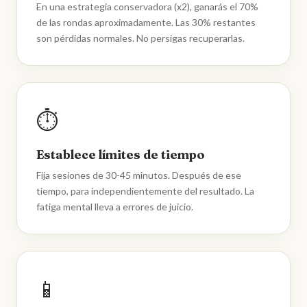
En una estrategia conservadora (x2), ganarás el 70%
de las rondas aproximadamente. Las 30% restantes
son pérdidas normales. No persigas recuperarlas.
⏱️
Establece límites de tiempo
Fija sesiones de 30-45 minutos. Después de ese
tiempo, para independientemente del resultado. La
fatiga mental lleva a errores de juicio.
📱