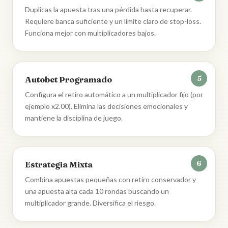
Duplicas la apuesta tras una pérdida hasta recuperar.
Requiere banca suficiente y un límite claro de stop-loss.
Funciona mejor con multiplicadores bajos.
5
Autobet Programado
Configura el retiro automático a un multiplicador fijo (por
ejemplo x2.00). Elimina las decisiones emocionales y
mantiene la disciplina de juego.
6
Estrategia Mixta
Combina apuestas pequeñas con retiro conservador y
una apuesta alta cada 10 rondas buscando un
multiplicador grande. Diversifica el riesgo.