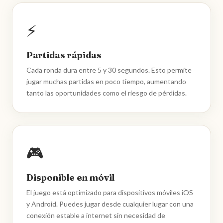
⚡
Partidas rápidas
Cada ronda dura entre 5 y 30 segundos. Esto permite
jugar muchas partidas en poco tiempo, aumentando
tanto las oportunidades como el riesgo de pérdidas.
🎮
Disponible en móvil
El juego está optimizado para dispositivos móviles iOS
y Android. Puedes jugar desde cualquier lugar con una
conexión estable a internet sin necesidad de