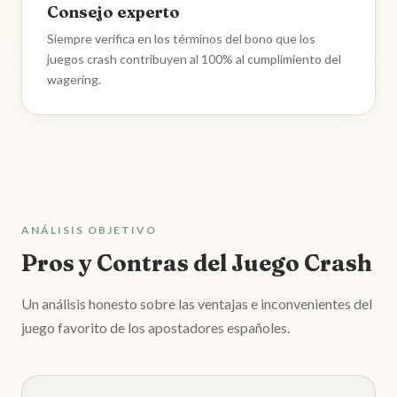
Consejo experto
Siempre verifica en los términos del bono que los
juegos crash contribuyen al 100% al cumplimiento del
wagering.
ANÁLISIS OBJETIVO
Pros y Contras del Juego Crash
Un análisis honesto sobre las ventajas e inconvenientes del
juego favorito de los apostadores españoles.