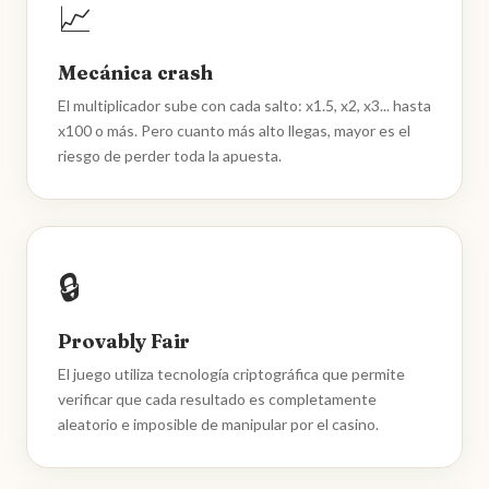
📈
Mecánica crash
El multiplicador sube con cada salto: x1.5, x2, x3... hasta
x100 o más. Pero cuanto más alto llegas, mayor es el
riesgo de perder toda la apuesta.
🔒
Provably Fair
El juego utiliza tecnología criptográfica que permite
verificar que cada resultado es completamente
aleatorio e imposible de manipular por el casino.