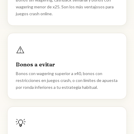
wagering menor de x25. Son los más ventajosos para
juegos crash online.
⚠️
Bonos a evitar
Bonos con wagering superior a x40, bonos con
restricciones en juegos crash, o con límites de apuesta
por ronda inferiores a tu estrategia habitual.
💡