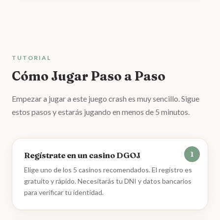
TUTORIAL
Cómo Jugar Paso a Paso
Empezar a jugar a este juego crash es muy sencillo. Sigue
estos pasos y estarás jugando en menos de 5 minutos.
1
Regístrate en un casino DGOJ
Elige uno de los 5 casinos recomendados. El registro es
gratuito y rápido. Necesitarás tu DNI y datos bancarios
para verificar tu identidad.