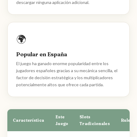
descargar ninguna aplicación adicional.
🌍
Popular en España
El juego ha ganado enorme popularidad entre los
jugadores españoles gracias a su mecánica sencilla, el
factor de decisión estratégica y los multiplicadores
potencialmente altos que ofrece cada partida.
Este
Slots
Característica
Ruleta
Juego
Tradicionales