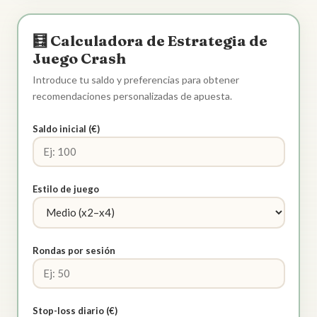
🧮 Calculadora de Estrategia de
Juego Crash
Introduce tu saldo y preferencias para obtener
recomendaciones personalizadas de apuesta.
Saldo inicial (€)
Estilo de juego
Rondas por sesión
Stop-loss diario (€)