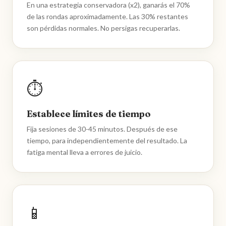
En una estrategia conservadora (x2), ganarás el 70%
de las rondas aproximadamente. Las 30% restantes
son pérdidas normales. No persigas recuperarlas.
⏱️
Establece límites de tiempo
Fija sesiones de 30-45 minutos. Después de ese
tiempo, para independientemente del resultado. La
fatiga mental lleva a errores de juicio.
📱