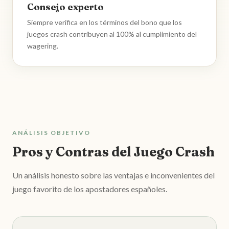
Consejo experto
Siempre verifica en los términos del bono que los
juegos crash contribuyen al 100% al cumplimiento del
wagering.
ANÁLISIS OBJETIVO
Pros y Contras del Juego Crash
Un análisis honesto sobre las ventajas e inconvenientes del
juego favorito de los apostadores españoles.