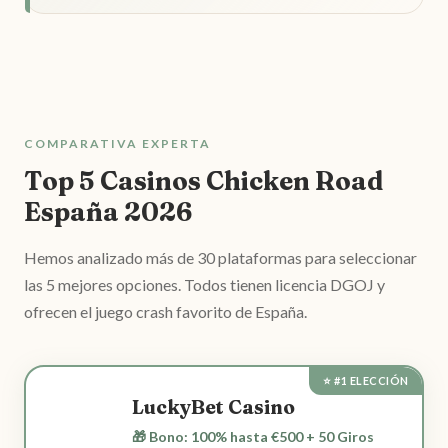
COMPARATIVA EXPERTA
Top 5 Casinos Chicken Road
España 2026
Hemos analizado más de 30 plataformas para seleccionar
las 5 mejores opciones. Todos tienen licencia DGOJ y
ofrecen el juego crash favorito de España.
LuckyBet Casino
🎁 Bono: 100% hasta €500 + 50 Giros