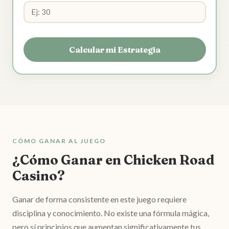
Calcular mi Estrategia
CÓMO GANAR AL JUEGO
¿Cómo Ganar en Chicken Road
Casino?
Ganar de forma consistente en este juego requiere
disciplina y conocimiento. No existe una fórmula mágica,
pero sí principios que aumentan significativamente tus