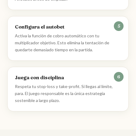
5
Configura el autobet
Activa la función de cobro automático con tu
multiplicador objetivo. Esto elimina la tentación de
quedarte demasiado tiempo en la partida.
6
Juega con disciplina
Respeta tu stop-loss y take-profit. Si llegas al límite,
para. El juego responsable es la única estrategia
sostenible a largo plazo.