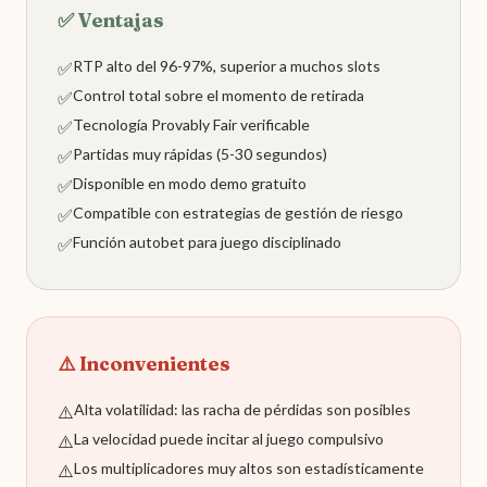
✅ Ventajas
RTP alto del 96-97%, superior a muchos slots
✅
Control total sobre el momento de retirada
✅
Tecnología Provably Fair verificable
✅
Partidas muy rápidas (5-30 segundos)
✅
Disponible en modo demo gratuito
✅
Compatible con estrategias de gestión de riesgo
✅
Función autobet para juego disciplinado
✅
⚠️ Inconvenientes
Alta volatilidad: las racha de pérdidas son posibles
⚠️
La velocidad puede incitar al juego compulsivo
⚠️
Los multiplicadores muy altos son estadísticamente
⚠️