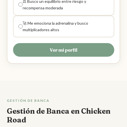
⚖️ Busco un equilibrio entre riesgo y
recompensa moderada
🚀 Me emociona la adrenalina y busco
multiplicadores altos
Ver mi perfil
GESTIÓN DE BANCA
Gestión de Banca en Chicken
Road