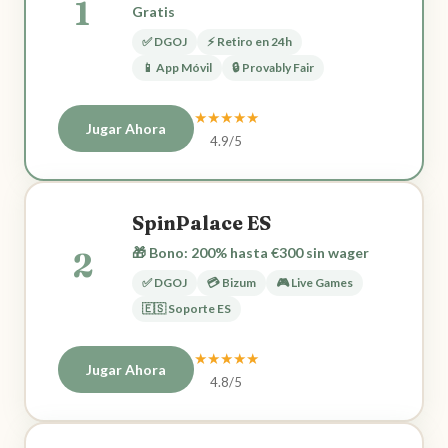
1
Gratis
✅ DGOJ
⚡ Retiro en 24h
📱 App Móvil
🔒 Provably Fair
★★★★★
Jugar Ahora
4.9/5
SpinPalace ES
🎁 Bono: 200% hasta €300 sin wager
2
✅ DGOJ
💳 Bizum
🎮 Live Games
🇪🇸 Soporte ES
★★★★★
Jugar Ahora
4.8/5