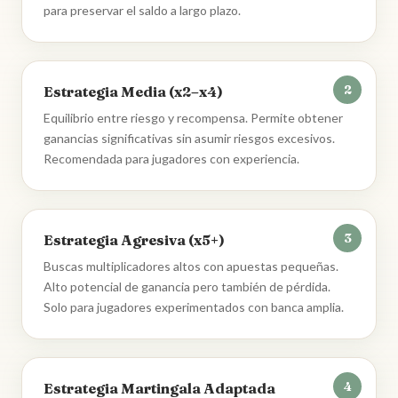
para preservar el saldo a largo plazo.
2
Estrategia Media (x2–x4)
Equilibrio entre riesgo y recompensa. Permite obtener
ganancias significativas sin asumir riesgos excesivos.
Recomendada para jugadores con experiencia.
3
Estrategia Agresiva (x5+)
Buscas multiplicadores altos con apuestas pequeñas.
Alto potencial de ganancia pero también de pérdida.
Solo para jugadores experimentados con banca amplia.
4
Estrategia Martingala Adaptada