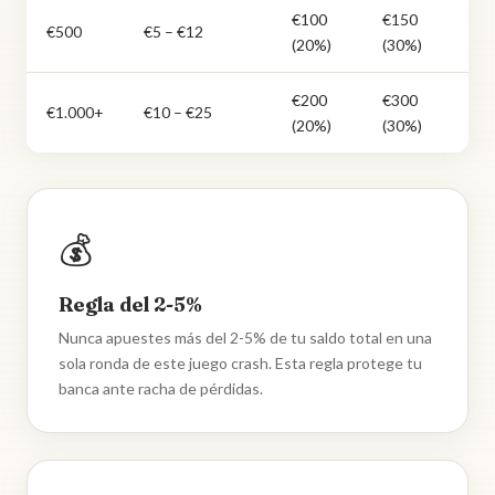
€100
€150
€500
€5 – €12
(20%)
(30%)
€200
€300
€1.000+
€10 – €25
(20%)
(30%)
💰
Regla del 2-5%
Nunca apuestes más del 2-5% de tu saldo total en una
sola ronda de este juego crash. Esta regla protege tu
banca ante racha de pérdidas.