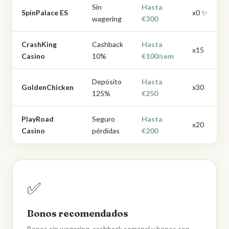
Sin
Hasta
SpinPalace ES
x0 ✨
wagering
€300
CrashKing
Cashback
Hasta
x15
Casino
10%
€100/sem
Depósito
Hasta
GoldenChicken
x30
125%
€250
PlayRoad
Seguro
Hasta
x20
Casino
pérdidas
€200
✅
Bonos recomendados
Bonos sin wagering, cashback semanal y bonos con