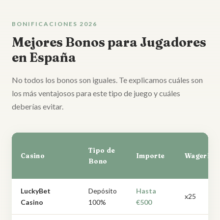
BONIFICACIONES 2026
Mejores Bonos para Jugadores
en España
No todos los bonos son iguales. Te explicamos cuáles son
los más ventajosos para este tipo de juego y cuáles
deberías evitar.
Tipo de
Casino
Importe
Wagering
Bono
LuckyBet
Depósito
Hasta
x25
Casino
100%
€500