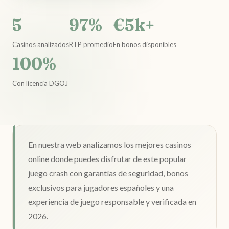
5
97%
€5k+
Casinos analizados
RTP promedio
En bonos disponibles
100%
Con licencia DGOJ
En nuestra web analizamos los mejores casinos
online donde puedes disfrutar de este popular
juego crash con garantías de seguridad, bonos
exclusivos para jugadores españoles y una
experiencia de juego responsable y verificada en
2026.