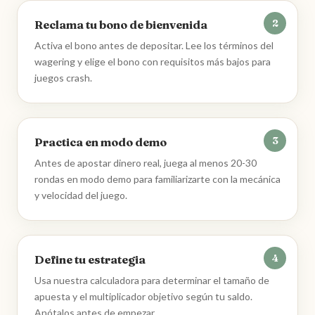
2
Reclama tu bono de bienvenida
Activa el bono antes de depositar. Lee los términos del
wagering y elige el bono con requisitos más bajos para
juegos crash.
3
Practica en modo demo
Antes de apostar dinero real, juega al menos 20-30
rondas en modo demo para familiarizarte con la mecánica
y velocidad del juego.
4
Define tu estrategia
Usa nuestra calculadora para determinar el tamaño de
apuesta y el multiplicador objetivo según tu saldo.
Anótalos antes de empezar.