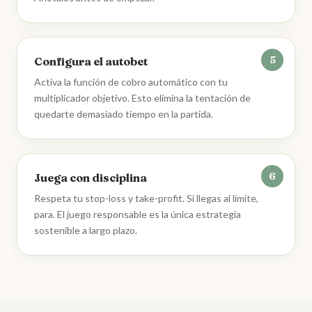
5
Configura el autobet
Activa la función de cobro automático con tu
multiplicador objetivo. Esto elimina la tentación de
quedarte demasiado tiempo en la partida.
6
Juega con disciplina
Respeta tu stop-loss y take-profit. Si llegas al límite,
para. El juego responsable es la única estrategia
sostenible a largo plazo.