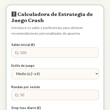
🧮 Calculadora de Estrategia de
Juego Crash
Introduce tu saldo y preferencias para obtener
recomendaciones personalizadas de apuesta.
Saldo inicial (€)
Estilo de juego
Rondas por sesión
Stop-loss diario (€)