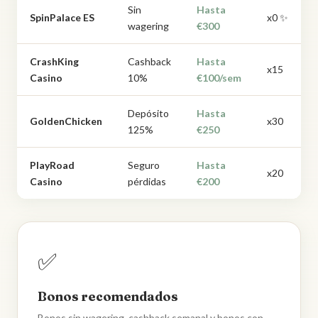
Sin
Hasta
SpinPalace ES
x0 ✨
wagering
€300
CrashKing
Cashback
Hasta
x15
Casino
10%
€100/sem
Depósito
Hasta
GoldenChicken
x30
125%
€250
PlayRoad
Seguro
Hasta
x20
Casino
pérdidas
€200
✅
Bonos recomendados
Bonos sin wagering, cashback semanal y bonos con