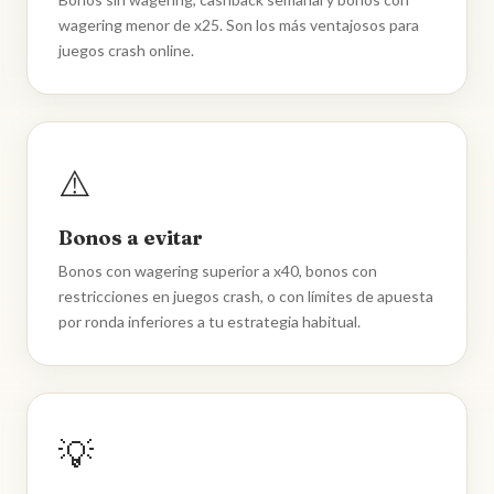
wagering menor de x25. Son los más ventajosos para
juegos crash online.
⚠️
Bonos a evitar
Bonos con wagering superior a x40, bonos con
restricciones en juegos crash, o con límites de apuesta
por ronda inferiores a tu estrategia habitual.
💡