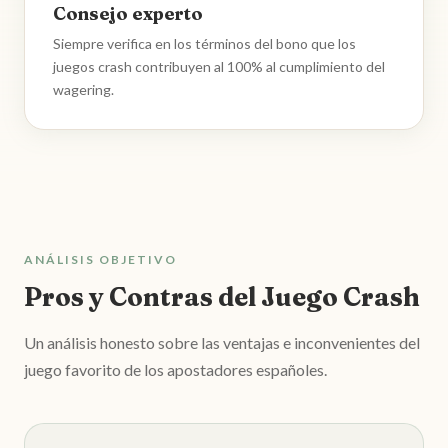
Consejo experto
Siempre verifica en los términos del bono que los
juegos crash contribuyen al 100% al cumplimiento del
wagering.
ANÁLISIS OBJETIVO
Pros y Contras del Juego Crash
Un análisis honesto sobre las ventajas e inconvenientes del
juego favorito de los apostadores españoles.