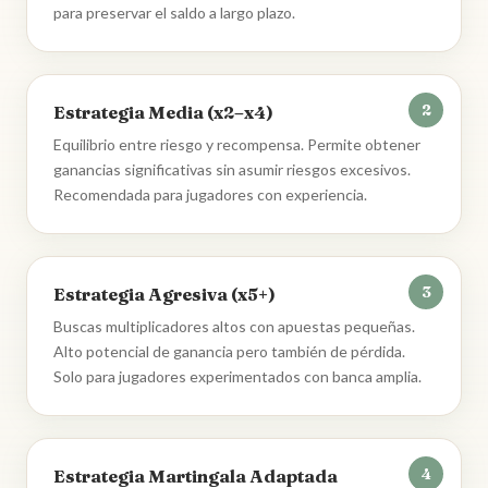
para preservar el saldo a largo plazo.
2
Estrategia Media (x2–x4)
Equilibrio entre riesgo y recompensa. Permite obtener
ganancias significativas sin asumir riesgos excesivos.
Recomendada para jugadores con experiencia.
3
Estrategia Agresiva (x5+)
Buscas multiplicadores altos con apuestas pequeñas.
Alto potencial de ganancia pero también de pérdida.
Solo para jugadores experimentados con banca amplia.
4
Estrategia Martingala Adaptada