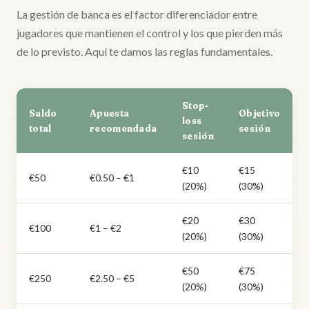
La gestión de banca es el factor diferenciador entre
jugadores que mantienen el control y los que pierden más
de lo previsto. Aquí te damos las reglas fundamentales.
Stop-
Saldo
Apuesta
Objetivo
loss
total
recomendada
sesión
sesión
€10
€15
€50
€0.50 – €1
(20%)
(30%)
€20
€30
€100
€1 – €2
(20%)
(30%)
€50
€75
€250
€2.50 – €5
(20%)
(30%)