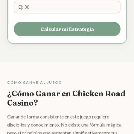
Calcular mi Estrategia
CÓMO GANAR AL JUEGO
¿Cómo Ganar en Chicken Road
Casino?
Ganar de forma consistente en este juego requiere
disciplina y conocimiento. No existe una fórmula mágica,
pero sí principios que aumentan significativamente tus