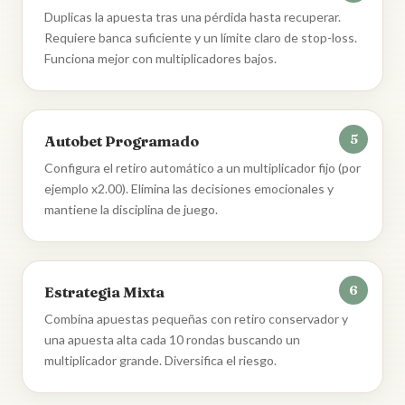
Duplicas la apuesta tras una pérdida hasta recuperar.
Requiere banca suficiente y un límite claro de stop-loss.
Funciona mejor con multiplicadores bajos.
5
Autobet Programado
Configura el retiro automático a un multiplicador fijo (por
ejemplo x2.00). Elimina las decisiones emocionales y
mantiene la disciplina de juego.
6
Estrategia Mixta
Combina apuestas pequeñas con retiro conservador y
una apuesta alta cada 10 rondas buscando un
multiplicador grande. Diversifica el riesgo.