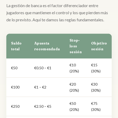
La gestión de banca es el factor diferenciador entre
jugadores que mantienen el control y los que pierden más
de lo previsto. Aquí te damos las reglas fundamentales.
Stop-
Saldo
Apuesta
Objetivo
loss
total
recomendada
sesión
sesión
€10
€15
€50
€0.50 – €1
(20%)
(30%)
€20
€30
€100
€1 – €2
(20%)
(30%)
€50
€75
€250
€2.50 – €5
(20%)
(30%)