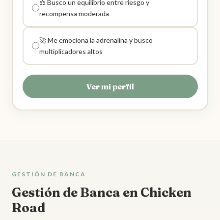
⚖️ Busco un equilibrio entre riesgo y
recompensa moderada
🚀 Me emociona la adrenalina y busco
multiplicadores altos
Ver mi perfil
GESTIÓN DE BANCA
Gestión de Banca en Chicken
Road