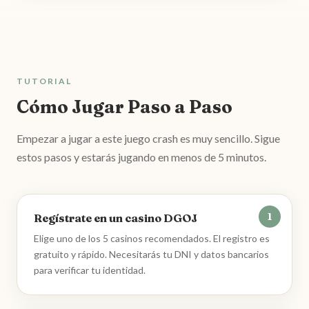
TUTORIAL
Cómo Jugar Paso a Paso
Empezar a jugar a este juego crash es muy sencillo. Sigue
estos pasos y estarás jugando en menos de 5 minutos.
1
Regístrate en un casino DGOJ
Elige uno de los 5 casinos recomendados. El registro es
gratuito y rápido. Necesitarás tu DNI y datos bancarios
para verificar tu identidad.