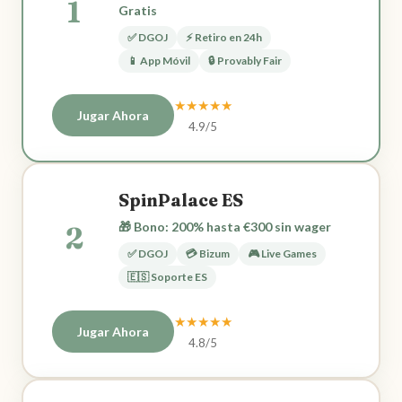
1
Gratis
✅ DGOJ
⚡ Retiro en 24h
📱 App Móvil
🔒 Provably Fair
★★★★★
Jugar Ahora
4.9/5
SpinPalace ES
🎁 Bono: 200% hasta €300 sin wager
2
✅ DGOJ
💳 Bizum
🎮 Live Games
🇪🇸 Soporte ES
★★★★★
Jugar Ahora
4.8/5