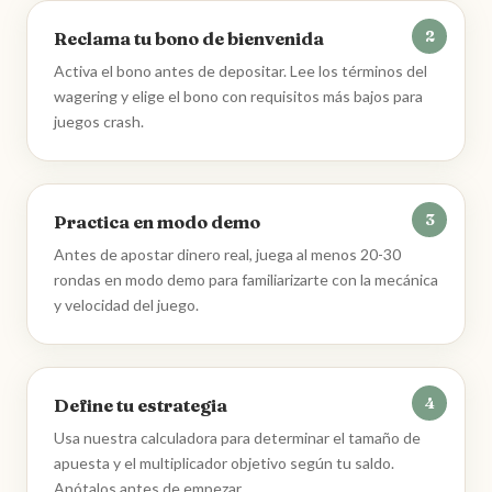
2
Reclama tu bono de bienvenida
Activa el bono antes de depositar. Lee los términos del
wagering y elige el bono con requisitos más bajos para
juegos crash.
3
Practica en modo demo
Antes de apostar dinero real, juega al menos 20-30
rondas en modo demo para familiarizarte con la mecánica
y velocidad del juego.
4
Define tu estrategia
Usa nuestra calculadora para determinar el tamaño de
apuesta y el multiplicador objetivo según tu saldo.
Anótalos antes de empezar.