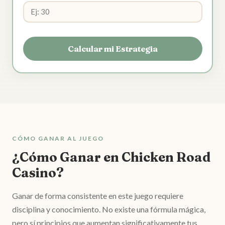
Calcular mi Estrategia
CÓMO GANAR AL JUEGO
¿Cómo Ganar en Chicken Road
Casino?
Ganar de forma consistente en este juego requiere
disciplina y conocimiento. No existe una fórmula mágica,
pero sí principios que aumentan significativamente tus