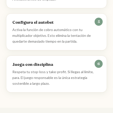
5
Configura el autobet
Activa la función de cobro automático con tu
multiplicador objetivo. Esto elimina la tentación de
quedarte demasiado tiempo en la partida.
6
Juega con disciplina
Respeta tu stop-loss y take-profit. Si llegas al límite,
para. El juego responsable es la única estrategia
sostenible a largo plazo.