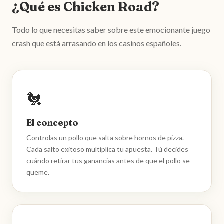
¿Qué es Chicken Road?
Todo lo que necesitas saber sobre este emocionante juego
crash que está arrasando en los casinos españoles.
🐔
El concepto
Controlas un pollo que salta sobre hornos de pizza.
Cada salto exitoso multiplica tu apuesta. Tú decides
cuándo retirar tus ganancias antes de que el pollo se
queme.