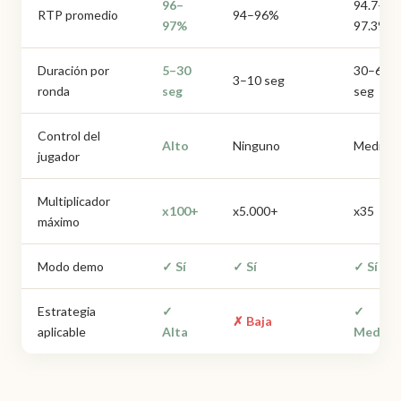
96–
94.7–
RTP promedio
94–96%
97%
97.3%
Duración por
5–30
30–60
3–10 seg
ronda
seg
seg
Control del
Alto
Ninguno
Medio
jugador
Multiplicador
x100+
x5.000+
x35
máximo
Modo demo
✓ Sí
✓ Sí
✓ Sí
Estrategia
✓
✓
✗ Baja
aplicable
Alta
Media