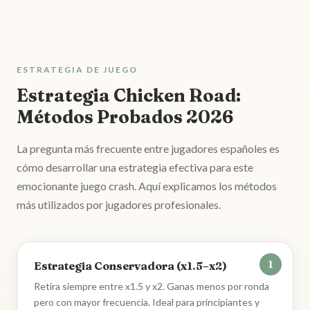
ESTRATEGIA DE JUEGO
Estrategia Chicken Road:
Métodos Probados 2026
La pregunta más frecuente entre jugadores españoles es
cómo desarrollar una estrategia efectiva para este
emocionante juego crash. Aquí explicamos los métodos
más utilizados por jugadores profesionales.
1
Estrategia Conservadora (x1.5–x2)
Retira siempre entre x1.5 y x2. Ganas menos por ronda
pero con mayor frecuencia. Ideal para principiantes y