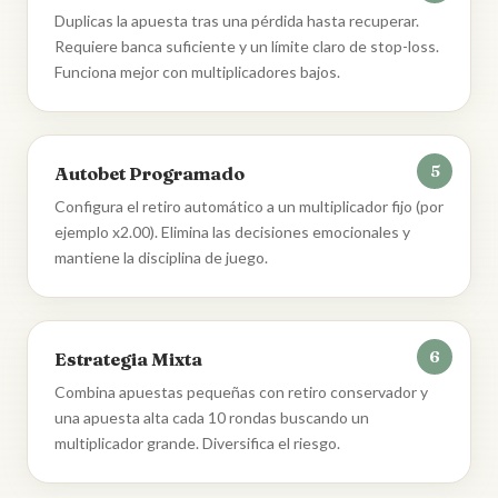
Duplicas la apuesta tras una pérdida hasta recuperar.
Requiere banca suficiente y un límite claro de stop-loss.
Funciona mejor con multiplicadores bajos.
5
Autobet Programado
Configura el retiro automático a un multiplicador fijo (por
ejemplo x2.00). Elimina las decisiones emocionales y
mantiene la disciplina de juego.
6
Estrategia Mixta
Combina apuestas pequeñas con retiro conservador y
una apuesta alta cada 10 rondas buscando un
multiplicador grande. Diversifica el riesgo.