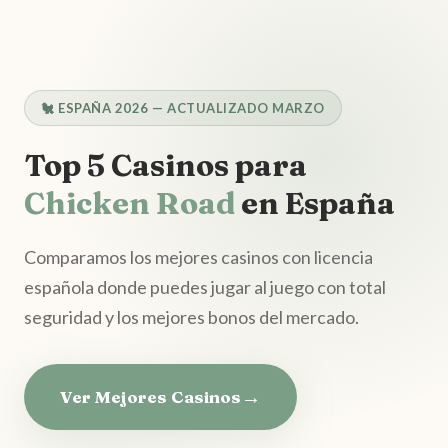
🐔 ESPAÑA 2026 — ACTUALIZADO MARZO
Top 5 Casinos para
Chicken Road
en España
Comparamos los mejores casinos con licencia
española donde puedes jugar al juego con total
seguridad y los mejores bonos del mercado.
→
Ver Mejores Casinos