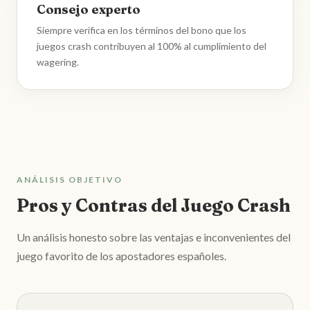
Consejo experto
Siempre verifica en los términos del bono que los
juegos crash contribuyen al 100% al cumplimiento del
wagering.
ANÁLISIS OBJETIVO
Pros y Contras del Juego Crash
Un análisis honesto sobre las ventajas e inconvenientes del
juego favorito de los apostadores españoles.