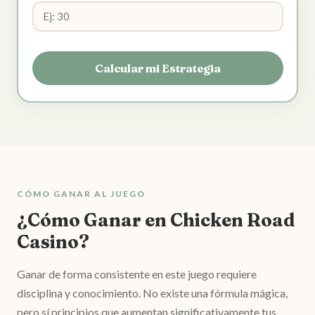
Calcular mi Estrategia
CÓMO GANAR AL JUEGO
¿Cómo Ganar en Chicken Road
Casino?
Ganar de forma consistente en este juego requiere
disciplina y conocimiento. No existe una fórmula mágica,
pero sí principios que aumentan significativamente tus