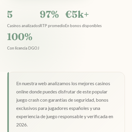
5
97%
€5k+
Casinos analizados
RTP promedio
En bonos disponibles
100%
Con licencia DGOJ
En nuestra web analizamos los mejores casinos
online donde puedes disfrutar de este popular
juego crash con garantías de seguridad, bonos
exclusivos para jugadores españoles y una
experiencia de juego responsable y verificada en
2026.