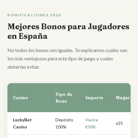
BONIFICACIONES 2026
Mejores Bonos para Jugadores
en España
No todos los bonos son iguales. Te explicamos cuáles son
los más ventajosos para este tipo de juego y cuáles
deberías evitar.
Tipo de
Casino
Importe
Wagering
Bono
LuckyBet
Depósito
Hasta
x25
Casino
100%
€500