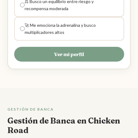
⚖️ Busco un equilibrio entre riesgo y
recompensa moderada
🚀 Me emociona la adrenalina y busco
multiplicadores altos
Ver mi perfil
GESTIÓN DE BANCA
Gestión de Banca en Chicken
Road