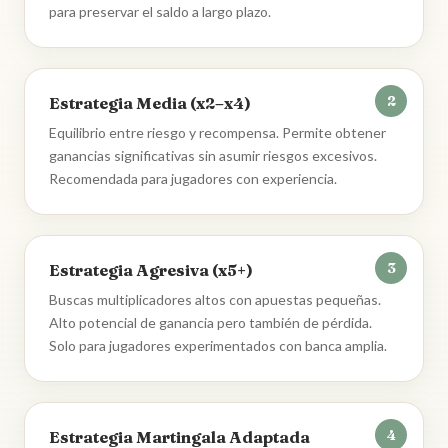
para preservar el saldo a largo plazo.
2
Estrategia Media (x2–x4)
Equilibrio entre riesgo y recompensa. Permite obtener
ganancias significativas sin asumir riesgos excesivos.
Recomendada para jugadores con experiencia.
3
Estrategia Agresiva (x5+)
Buscas multiplicadores altos con apuestas pequeñas.
Alto potencial de ganancia pero también de pérdida.
Solo para jugadores experimentados con banca amplia.
4
Estrategia Martingala Adaptada