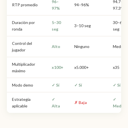
96–
94.7–
RTP promedio
94–96%
97%
97.3%
Duración por
5–30
30–60
3–10 seg
ronda
seg
seg
Control del
Alto
Ninguno
Medio
jugador
Multiplicador
x100+
x5.000+
x35
máximo
Modo demo
✓ Sí
✓ Sí
✓ Sí
Estrategia
✓
✓
✗ Baja
aplicable
Alta
Media