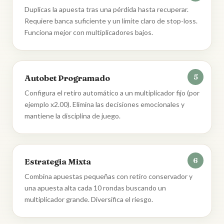
Duplicas la apuesta tras una pérdida hasta recuperar.
Requiere banca suficiente y un límite claro de stop-loss.
Funciona mejor con multiplicadores bajos.
5
Autobet Programado
Configura el retiro automático a un multiplicador fijo (por
ejemplo x2.00). Elimina las decisiones emocionales y
mantiene la disciplina de juego.
6
Estrategia Mixta
Combina apuestas pequeñas con retiro conservador y
una apuesta alta cada 10 rondas buscando un
multiplicador grande. Diversifica el riesgo.