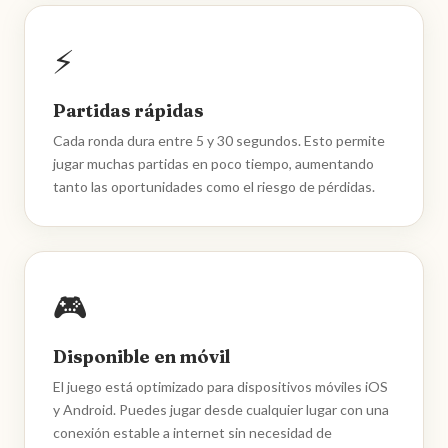
⚡
Partidas rápidas
Cada ronda dura entre 5 y 30 segundos. Esto permite
jugar muchas partidas en poco tiempo, aumentando
tanto las oportunidades como el riesgo de pérdidas.
🎮
Disponible en móvil
El juego está optimizado para dispositivos móviles iOS
y Android. Puedes jugar desde cualquier lugar con una
conexión estable a internet sin necesidad de