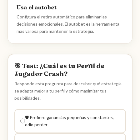
Usa el autobet
Configura el retiro automático para eliminar las
decisiones emocionales. El autobet es la herramienta
más valiosa para mantener la estrategia.
🎯 Test: ¿Cuál es tu Perfil de
Jugador Crash?
Responde esta pregunta para descubrir qué estrategia
se adapta mejor a tu perfil y cómo maximizar tus
posibilidades.
🛡️ Prefiero ganancias pequeñas y constantes,
odio perder