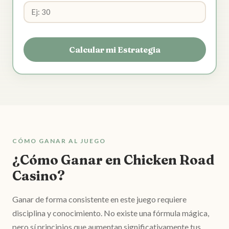
Calcular mi Estrategia
CÓMO GANAR AL JUEGO
¿Cómo Ganar en Chicken Road
Casino?
Ganar de forma consistente en este juego requiere
disciplina y conocimiento. No existe una fórmula mágica,
pero sí principios que aumentan significativamente tus