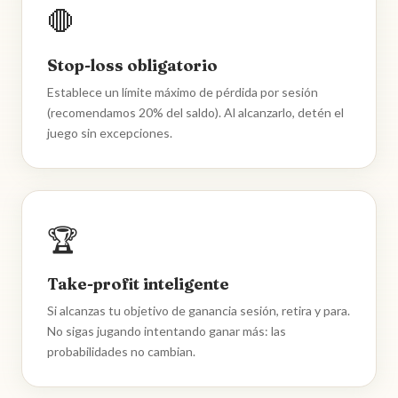
🛑
Stop-loss obligatorio
Establece un límite máximo de pérdida por sesión
(recomendamos 20% del saldo). Al alcanzarlo, detén el
juego sin excepciones.
🏆
Take-profit inteligente
Si alcanzas tu objetivo de ganancia sesión, retira y para.
No sigas jugando intentando ganar más: las
probabilidades no cambian.