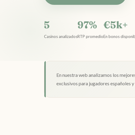
5
97%
€5k+
Casinos analizados
RTP promedio
En bonos disponi
En nuestra web analizamos los mejores
exclusivos para jugadores españoles y 