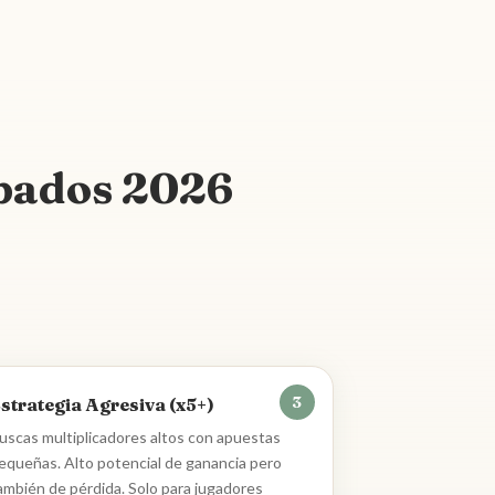
obados 2026
3
strategia Agresiva (x5+)
uscas multiplicadores altos con apuestas
equeñas. Alto potencial de ganancia pero
ambién de pérdida. Solo para jugadores