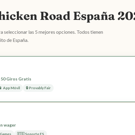
Chicken Road España 2
 seleccionar las 5 mejores opciones. Todos tienen
ito de España.
 50 Giros Gratis
📱 App Móvil
🔒 Provably Fair
in wager
e Games
🇪🇸 Soporte ES