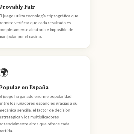
Provably Fair
El juego utiliza tecnología criptográfica que
permite verificar que cada resultado es
completamente aleatorio e imposible de
manipular por el casino.
🌍
Popular en España
El juego ha ganado enorme popularidad
entre los jugadores españoles gracias a su
mecánica sencilla, el factor de decisión
estratégica y los multiplicadores
potencialmente altos que ofrece cada
partida.