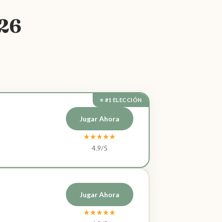
026
Jugar Ahora
★★★★★
4.9/5
Jugar Ahora
★★★★★