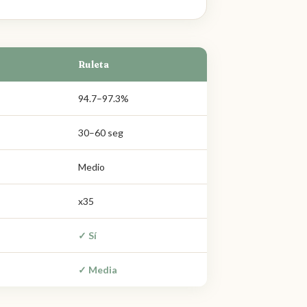
Ruleta
94.7–97.3%
30–60 seg
Medio
x35
✓ Sí
✓ Media