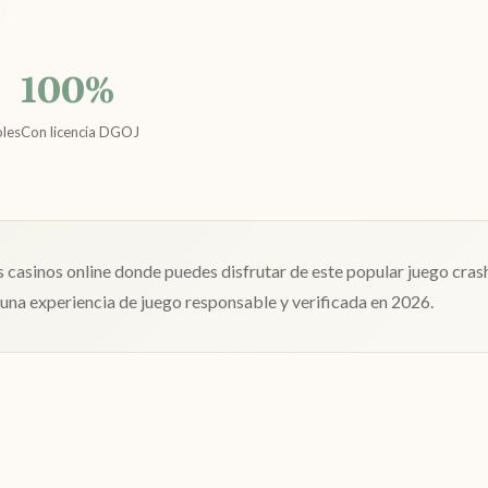
100%
bles
Con licencia DGOJ
 casinos online donde puedes disfrutar de este popular juego cras
una experiencia de juego responsable y verificada en 2026.