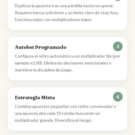
Duplicas la apuesta tras una pérdida hasta recuperar.
Requiere banca suficiente y un límite claro de stop-loss.
Funciona mejor con multiplicadores bajos.
5
Autobet Programado
Configura el retiro automático a un multiplicador fijo (por
ejemplo x2.00). Elimina las decisiones emocionales y
mantiene la disciplina de juego.
6
Estrategia Mixta
Combina apuestas pequeñas con retiro conservador y
una apuesta alta cada 10 rondas buscando un
multiplicador grande. Diversifica el riesgo.