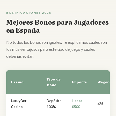
BONIFICACIONES 2026
Mejores Bonos para Jugadores
en España
No todos los bonos son iguales. Te explicamos cuáles son
los más ventajosos para este tipo de juego y cuáles
deberías evitar.
Tipo de
Casino
Importe
Wagering
Bono
LuckyBet
Depósito
Hasta
x25
Casino
100%
€500