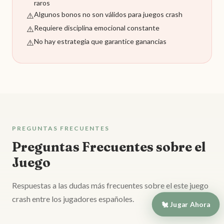
raros
Algunos bonos no son válidos para juegos crash
⚠️
Requiere disciplina emocional constante
⚠️
No hay estrategia que garantice ganancias
⚠️
PREGUNTAS FRECUENTES
Preguntas Frecuentes sobre el
Juego
Respuestas a las dudas más frecuentes sobre el este juego
crash entre los jugadores españoles.
🐔 Jugar Ahora