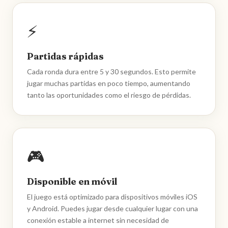
⚡
Partidas rápidas
Cada ronda dura entre 5 y 30 segundos. Esto permite
jugar muchas partidas en poco tiempo, aumentando
tanto las oportunidades como el riesgo de pérdidas.
🎮
Disponible en móvil
El juego está optimizado para dispositivos móviles iOS
y Android. Puedes jugar desde cualquier lugar con una
conexión estable a internet sin necesidad de