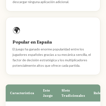
descargar ninguna aplicación adicional.
🌍
Popular en España
El juego ha ganado enorme popularidad entre los
jugadores españoles gracias a su mecánica sencilla, el
factor de decisión estratégica y los multiplicadores
potencialmente altos que ofrece cada partida.
Este
Slots
Característica
Ruleta
Juego
Tradicionales