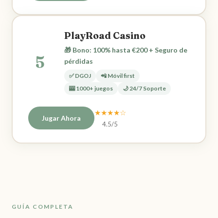
PlayRoad Casino
🎁 Bono: 100% hasta €200 + Seguro de
5
pérdidas
✅ DGOJ
📲 Móvil first
🎰 1000+ juegos
🌙 24/7 Soporte
★★★★☆
Jugar Ahora
4.5/5
GUÍA COMPLETA