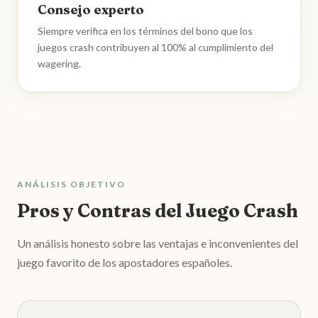
Consejo experto
Siempre verifica en los términos del bono que los
juegos crash contribuyen al 100% al cumplimiento del
wagering.
ANÁLISIS OBJETIVO
Pros y Contras del Juego Crash
Un análisis honesto sobre las ventajas e inconvenientes del
juego favorito de los apostadores españoles.