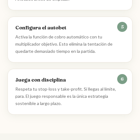
5
Configura el autobet
Activa la función de cobro automático con tu
multiplicador objetivo. Esto elimina la tentación de
quedarte demasiado tiempo en la partida.
6
Juega con disciplina
Respeta tu stop-loss y take-profit. Si llegas al límite,
para. El juego responsable es la única estrategia
sostenible a largo plazo.