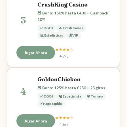
CrashKing Casino
🎁 Bono: 150% hasta €400 + Cashback
3
10%
✅ DGOJ
🔥 Crash Games
📊 Estadísticas
💰 VIP
★★★★☆
Jugar Ahora
4.7/5
GoldenChicken
🎁 Bono: 125% hasta €250 + 25 giros
4
✅ DGOJ
🐔 Especialista
🎯 Torneo
⚡ Pago rápido
★★★★☆
Jugar Ahora
4.6/5