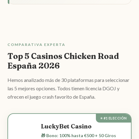
COMPARATIVA EXPERTA
Top 5 Casinos Chicken Road
España 2026
Hemos analizado más de 30 plataformas para seleccionar
las 5 mejores opciones. Todos tienen licencia DGOJ y
ofrecen el juego crash favorito de España.
LuckyBet Casino
🎁 Bono: 100% hasta €500 + 50 Giros