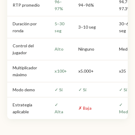
96–
94.7–
RTP promedio
94–96%
97%
97.3%
Duración por
5–30
30–60
3–10 seg
ronda
seg
seg
Control del
Alto
Ninguno
Medio
jugador
Multiplicador
x100+
x5.000+
x35
máximo
Modo demo
✓ Sí
✓ Sí
✓ Sí
Estrategia
✓
✓
✗ Baja
aplicable
Alta
Media