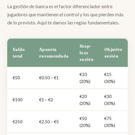
La gestión de banca es el factor diferenciador entre
jugadores que mantienen el control y los que pierden más
de lo previsto. Aquí te damos las reglas fundamentales.
Stop-
Saldo
Apuesta
Objetivo
loss
total
recomendada
sesión
sesión
€10
€15
€50
€0.50 – €1
(20%)
(30%)
€20
€30
€100
€1 – €2
(20%)
(30%)
€50
€75
€250
€2.50 – €5
(20%)
(30%)