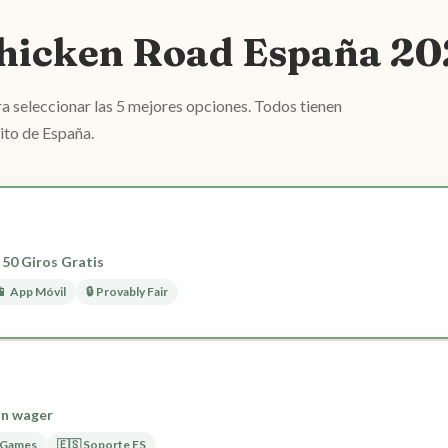
Chicken Road España 2
 seleccionar las 5 mejores opciones. Todos tienen
ito de España.
 50 Giros Gratis
📱 App Móvil
🔒 Provably Fair
in wager
e Games
🇪🇸 Soporte ES