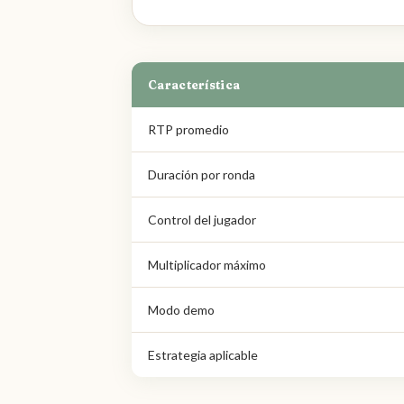
Característica
RTP promedio
Duración por ronda
Control del jugador
Multiplicador máximo
Modo demo
Estrategia aplicable