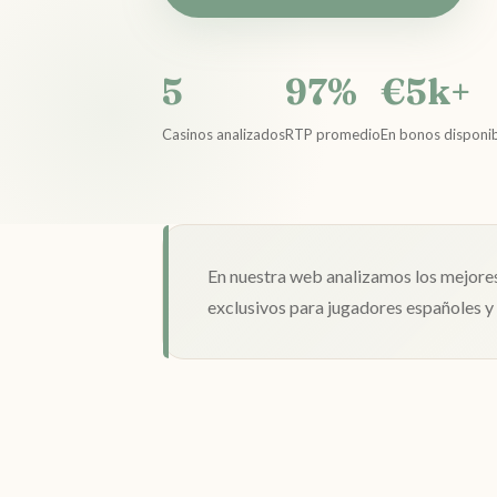
5
97%
€5k+
Casinos analizados
RTP promedio
En bonos disponi
En nuestra web analizamos los mejores
exclusivos para jugadores españoles y 