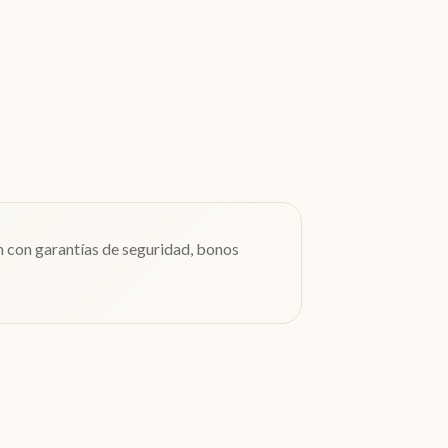
h con garantías de seguridad, bonos