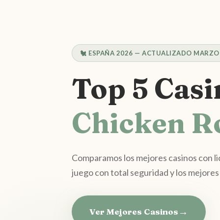
🐔 ESPAÑA 2026 — ACTUALIZADO MARZO
Top 5 Casi
Chicken R
Comparamos los mejores casinos con li
juego con total seguridad y los mejore
→
Ver Mejores Casinos