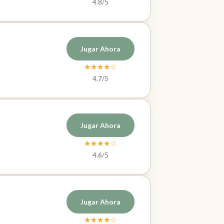
4.8/5
Jugar Ahora
★★★★☆
4.7/5
Jugar Ahora
★★★★☆
4.6/5
Jugar Ahora
★★★★☆