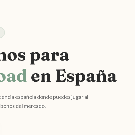
nos para
oad
en España
cencia española donde puedes jugar al
s bonos del mercado.