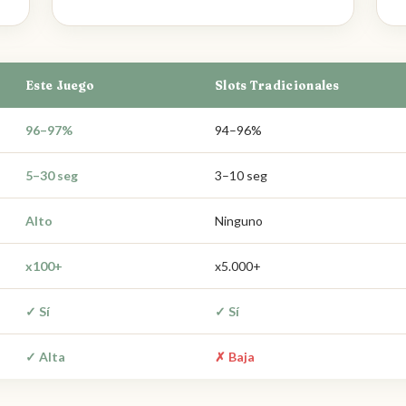
Este Juego
Slots Tradicionales
96–97%
94–96%
5–30 seg
3–10 seg
Alto
Ninguno
x100+
x5.000+
✓ Sí
✓ Sí
✓ Alta
✗ Baja