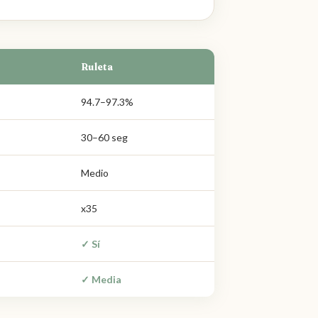
Ruleta
94.7–97.3%
30–60 seg
Medio
x35
✓ Sí
✓ Media