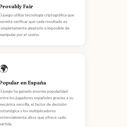
Provably Fair
El juego utiliza tecnología criptográfica que
permite verificar que cada resultado es
completamente aleatorio e imposible de
manipular por el casino.
🌍
Popular en España
El juego ha ganado enorme popularidad
entre los jugadores españoles gracias a su
mecánica sencilla, el factor de decisión
estratégica y los multiplicadores
potencialmente altos que ofrece cada
partida.