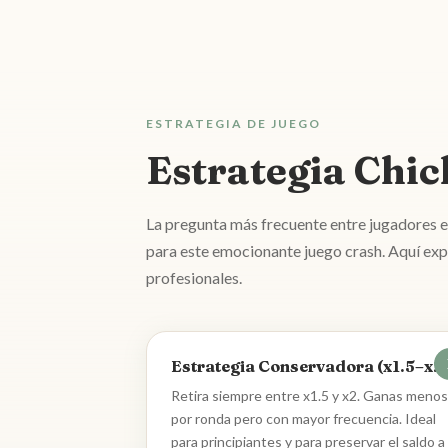
ESTRATEGIA DE JUEGO
Estrategia Chi
La pregunta más frecuente entre jugadores e
para este emocionante juego crash. Aquí ex
profesionales.
Estrategia Conservadora (x1.5–x2
Retira siempre entre x1.5 y x2. Ganas menos
por ronda pero con mayor frecuencia. Ideal
para principiantes y para preservar el saldo a