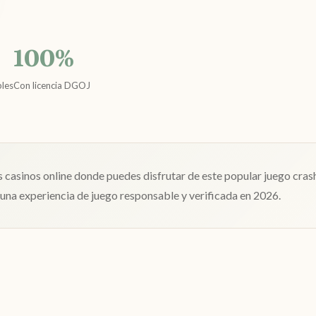
100%
bles
Con licencia DGOJ
 casinos online donde puedes disfrutar de este popular juego cras
una experiencia de juego responsable y verificada en 2026.