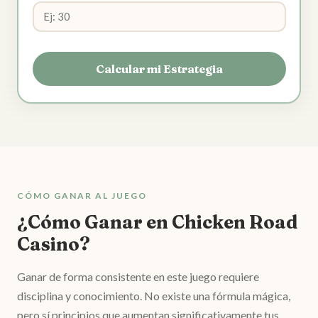
Calcular mi Estrategia
CÓMO GANAR AL JUEGO
¿Cómo Ganar en Chicken Road
Casino?
Ganar de forma consistente en este juego requiere
disciplina y conocimiento. No existe una fórmula mágica,
pero sí principios que aumentan significativamente tus