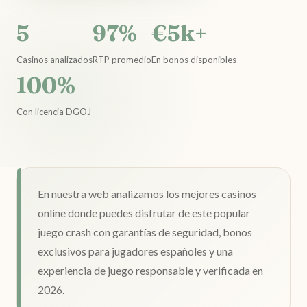
5
97%
€5k+
Casinos analizados
RTP promedio
En bonos disponibles
100%
Con licencia DGOJ
En nuestra web analizamos los mejores casinos
online donde puedes disfrutar de este popular
juego crash con garantías de seguridad, bonos
exclusivos para jugadores españoles y una
experiencia de juego responsable y verificada en
2026.