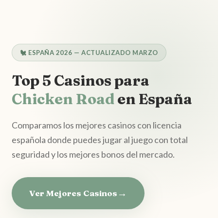
🐔 ESPAÑA 2026 — ACTUALIZADO MARZO
Top 5 Casinos para
Chicken Road
en España
Comparamos los mejores casinos con licencia
española donde puedes jugar al juego con total
seguridad y los mejores bonos del mercado.
→
Ver Mejores Casinos