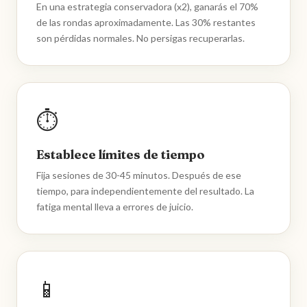
En una estrategia conservadora (x2), ganarás el 70%
de las rondas aproximadamente. Las 30% restantes
son pérdidas normales. No persigas recuperarlas.
⏱️
Establece límites de tiempo
Fija sesiones de 30-45 minutos. Después de ese
tiempo, para independientemente del resultado. La
fatiga mental lleva a errores de juicio.
📱