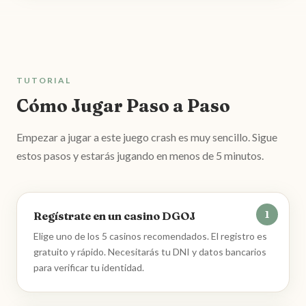
TUTORIAL
Cómo Jugar Paso a Paso
Empezar a jugar a este juego crash es muy sencillo. Sigue
estos pasos y estarás jugando en menos de 5 minutos.
1
Regístrate en un casino DGOJ
Elige uno de los 5 casinos recomendados. El registro es
gratuito y rápido. Necesitarás tu DNI y datos bancarios
para verificar tu identidad.