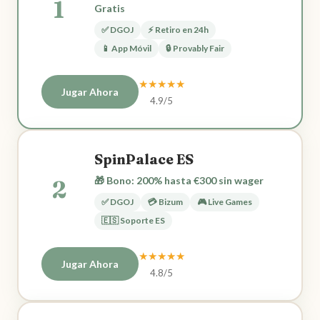
1
Gratis
✅ DGOJ
⚡ Retiro en 24h
📱 App Móvil
🔒 Provably Fair
★★★★★
Jugar Ahora
4.9/5
SpinPalace ES
🎁 Bono: 200% hasta €300 sin wager
2
✅ DGOJ
💳 Bizum
🎮 Live Games
🇪🇸 Soporte ES
★★★★★
Jugar Ahora
4.8/5