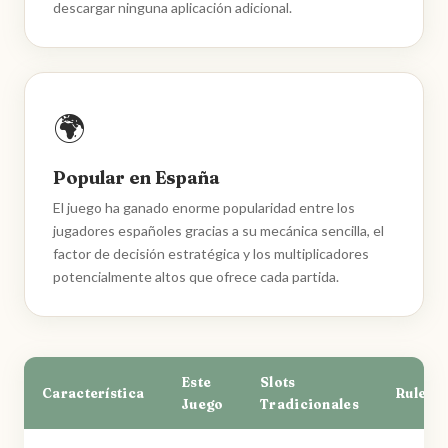
descargar ninguna aplicación adicional.
🌍
Popular en España
El juego ha ganado enorme popularidad entre los
jugadores españoles gracias a su mecánica sencilla, el
factor de decisión estratégica y los multiplicadores
potencialmente altos que ofrece cada partida.
Este
Slots
Característica
Ruleta
Juego
Tradicionales