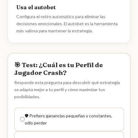
Usa el autobet
Configura el retiro automático para eliminar las
decisiones emocionales. El autobet es la herramienta
más valiosa para mantener la estrategia.
🎯 Test: ¿Cuál es tu Perfil de
Jugador Crash?
Responde esta pregunta para descubrir qué estrategia
se adapta mejor a tu perfil y cómo maximizar tus
posibilidades.
🛡️ Prefiero ganancias pequeñas y constantes,
odio perder