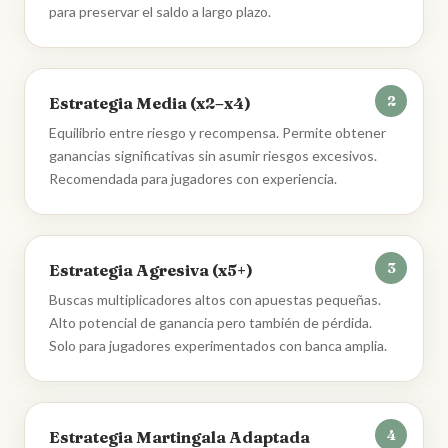
para preservar el saldo a largo plazo.
2
Estrategia Media (x2–x4)
Equilibrio entre riesgo y recompensa. Permite obtener
ganancias significativas sin asumir riesgos excesivos.
Recomendada para jugadores con experiencia.
3
Estrategia Agresiva (x5+)
Buscas multiplicadores altos con apuestas pequeñas.
Alto potencial de ganancia pero también de pérdida.
Solo para jugadores experimentados con banca amplia.
4
Estrategia Martingala Adaptada