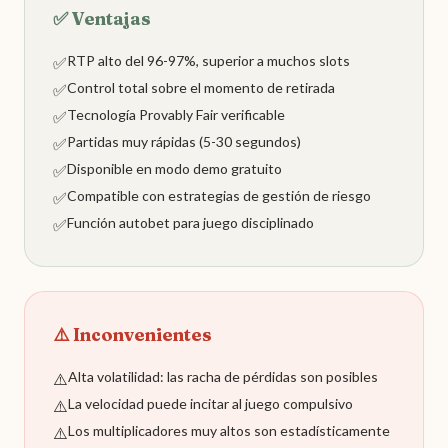
✅ Ventajas
RTP alto del 96-97%, superior a muchos slots
✅
Control total sobre el momento de retirada
✅
Tecnología Provably Fair verificable
✅
Partidas muy rápidas (5-30 segundos)
✅
Disponible en modo demo gratuito
✅
Compatible con estrategias de gestión de riesgo
✅
Función autobet para juego disciplinado
✅
⚠️ Inconvenientes
Alta volatilidad: las racha de pérdidas son posibles
⚠️
La velocidad puede incitar al juego compulsivo
⚠️
Los multiplicadores muy altos son estadísticamente
⚠️