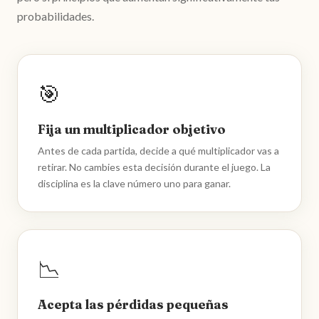
probabilidades.
🎯
Fija un multiplicador objetivo
Antes de cada partida, decide a qué multiplicador vas a
retirar. No cambies esta decisión durante el juego. La
disciplina es la clave número uno para ganar.
📉
Acepta las pérdidas pequeñas