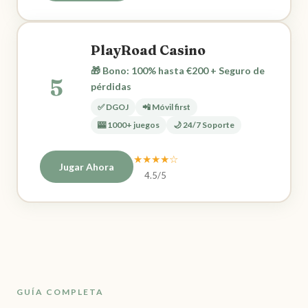
PlayRoad Casino
🎁 Bono: 100% hasta €200 + Seguro de
5
pérdidas
✅ DGOJ
📲 Móvil first
🎰 1000+ juegos
🌙 24/7 Soporte
★★★★☆
Jugar Ahora
4.5/5
GUÍA COMPLETA