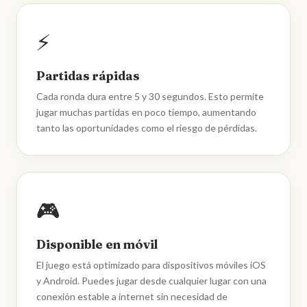
⚡
Partidas rápidas
Cada ronda dura entre 5 y 30 segundos. Esto permite
jugar muchas partidas en poco tiempo, aumentando
tanto las oportunidades como el riesgo de pérdidas.
🎮
Disponible en móvil
El juego está optimizado para dispositivos móviles iOS
y Android. Puedes jugar desde cualquier lugar con una
conexión estable a internet sin necesidad de