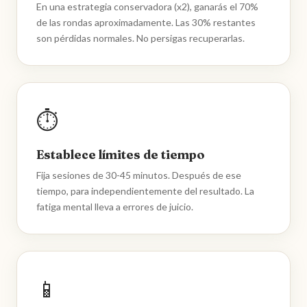
En una estrategia conservadora (x2), ganarás el 70%
de las rondas aproximadamente. Las 30% restantes
son pérdidas normales. No persigas recuperarlas.
⏱️
Establece límites de tiempo
Fija sesiones de 30-45 minutos. Después de ese
tiempo, para independientemente del resultado. La
fatiga mental lleva a errores de juicio.
📱