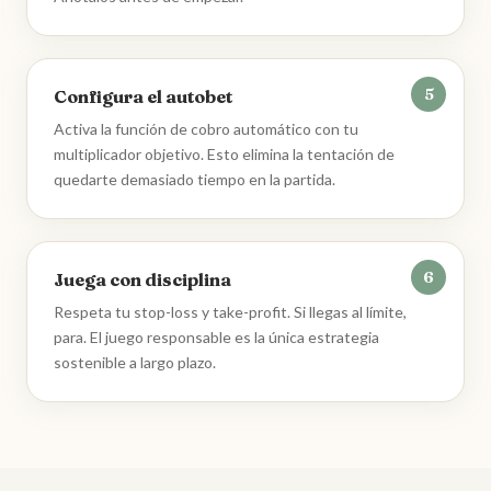
5
Configura el autobet
Activa la función de cobro automático con tu
multiplicador objetivo. Esto elimina la tentación de
quedarte demasiado tiempo en la partida.
6
Juega con disciplina
Respeta tu stop-loss y take-profit. Si llegas al límite,
para. El juego responsable es la única estrategia
sostenible a largo plazo.