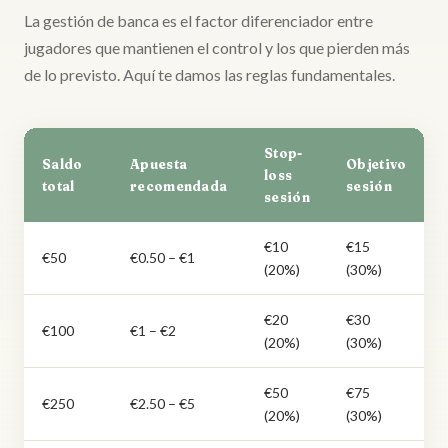
La gestión de banca es el factor diferenciador entre
jugadores que mantienen el control y los que pierden más
de lo previsto. Aquí te damos las reglas fundamentales.
Stop-
Saldo
Apuesta
Objetivo
loss
total
recomendada
sesión
sesión
€10
€15
€50
€0.50 – €1
(20%)
(30%)
€20
€30
€100
€1 – €2
(20%)
(30%)
€50
€75
€250
€2.50 – €5
(20%)
(30%)