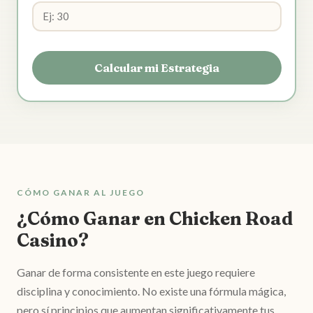
Calcular mi Estrategia
CÓMO GANAR AL JUEGO
¿Cómo Ganar en Chicken Road
Casino?
Ganar de forma consistente en este juego requiere
disciplina y conocimiento. No existe una fórmula mágica,
pero sí principios que aumentan significativamente tus