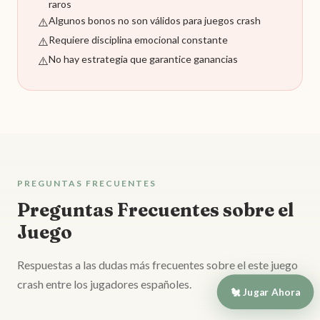
raros
Algunos bonos no son válidos para juegos crash
⚠️
Requiere disciplina emocional constante
⚠️
No hay estrategia que garantice ganancias
⚠️
PREGUNTAS FRECUENTES
Preguntas Frecuentes sobre el
Juego
Respuestas a las dudas más frecuentes sobre el este juego
crash entre los jugadores españoles.
🐔 Jugar Ahora