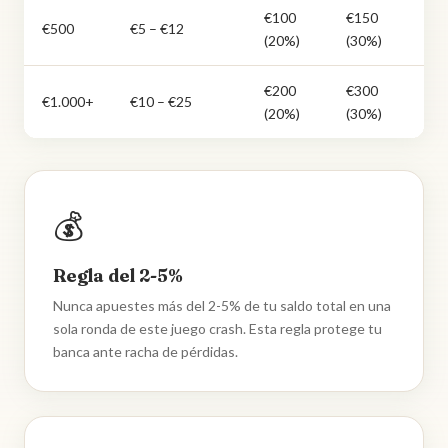
€100
€150
€500
€5 – €12
(20%)
(30%)
€200
€300
€1.000+
€10 – €25
(20%)
(30%)
💰
Regla del 2-5%
Nunca apuestes más del 2-5% de tu saldo total en una
sola ronda de este juego crash. Esta regla protege tu
banca ante racha de pérdidas.