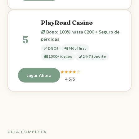
PlayRoad Casino
🎁 Bono: 100% hasta €200 + Seguro de
5
pérdidas
✅ DGOJ
📲 Móvil first
🎰 1000+ juegos
🌙 24/7 Soporte
★★★★☆
Jugar Ahora
4.5/5
GUÍA COMPLETA