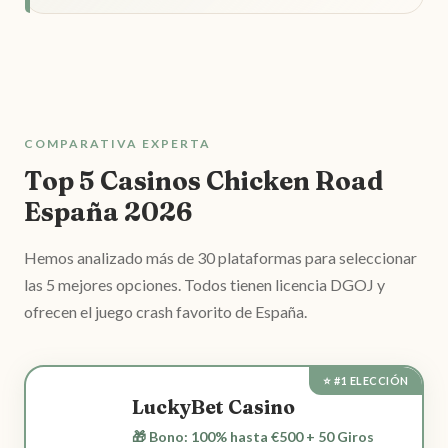
COMPARATIVA EXPERTA
Top 5 Casinos Chicken Road
España 2026
Hemos analizado más de 30 plataformas para seleccionar
las 5 mejores opciones. Todos tienen licencia DGOJ y
ofrecen el juego crash favorito de España.
LuckyBet Casino
🎁 Bono: 100% hasta €500 + 50 Giros