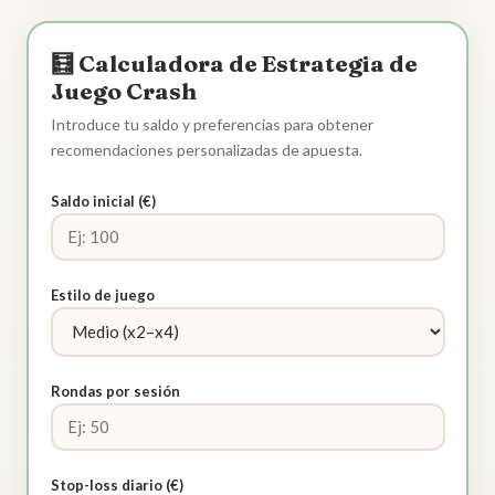
🧮 Calculadora de Estrategia de
Juego Crash
Introduce tu saldo y preferencias para obtener
recomendaciones personalizadas de apuesta.
Saldo inicial (€)
Estilo de juego
Rondas por sesión
Stop-loss diario (€)