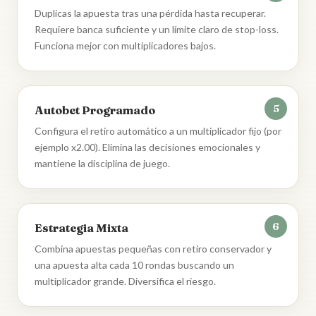
Duplicas la apuesta tras una pérdida hasta recuperar.
Requiere banca suficiente y un límite claro de stop-loss.
Funciona mejor con multiplicadores bajos.
5
Autobet Programado
Configura el retiro automático a un multiplicador fijo (por
ejemplo x2.00). Elimina las decisiones emocionales y
mantiene la disciplina de juego.
6
Estrategia Mixta
Combina apuestas pequeñas con retiro conservador y
una apuesta alta cada 10 rondas buscando un
multiplicador grande. Diversifica el riesgo.