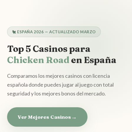
🐔 ESPAÑA 2026 — ACTUALIZADO MARZO
Top 5 Casinos para
Chicken Road
en España
Comparamos los mejores casinos con licencia
española donde puedes jugar al juego con total
seguridad y los mejores bonos del mercado.
→
Ver Mejores Casinos