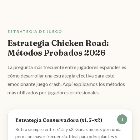
ESTRATEGIA DE JUEGO
Estrategia Chicken Road:
Métodos Probados 2026
La pregunta más frecuente entre jugadores españoles es
cómo desarrollar una estrategia efectiva para este
emocionante juego crash. Aquí explicamos los métodos
más utilizados por jugadores profesionales.
1
Estrategia Conservadora (x1.5–x2)
Retira siempre entre x1.5 y x2. Ganas menos por ronda
pero con mayor frecuencia. Ideal para principiantes y