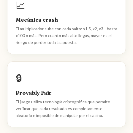
📈
Mecánica crash
El multiplicador sube con cada salto: x1.5, x2, x3... hasta
x100 o más. Pero cuanto más alto llegas, mayor es el
riesgo de perder toda la apuesta.
🔒
Provably Fair
El juego utiliza tecnología criptográfica que permite
verificar que cada resultado es completamente
aleatorio e imposible de manipular por el casino.