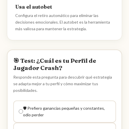
Usa el autobet
Configura el retiro automático para eliminar las
decisiones emocionales. El autobet es la herramienta
más valiosa para mantener la estrategia.
🎯 Test: ¿Cuál es tu Perfil de
Jugador Crash?
Responde esta pregunta para descubrir qué estrategia
se adapta mejor a tu perfil y cómo maximizar tus
posibilidades.
🛡️ Prefiero ganancias pequeñas y constantes,
odio perder