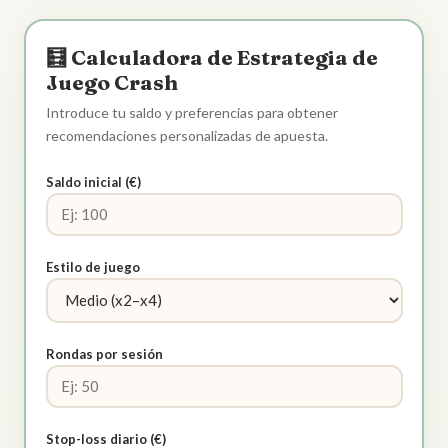
🧮 Calculadora de Estrategia de
Juego Crash
Introduce tu saldo y preferencias para obtener
recomendaciones personalizadas de apuesta.
Saldo inicial (€)
Estilo de juego
Rondas por sesión
Stop-loss diario (€)