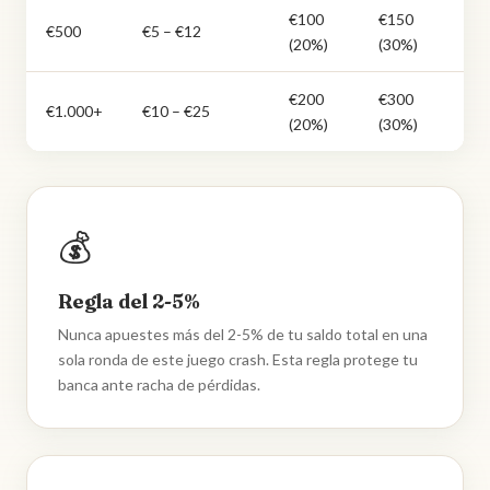
€100
€150
€500
€5 – €12
(20%)
(30%)
€200
€300
€1.000+
€10 – €25
(20%)
(30%)
💰
Regla del 2-5%
Nunca apuestes más del 2-5% de tu saldo total en una
sola ronda de este juego crash. Esta regla protege tu
banca ante racha de pérdidas.