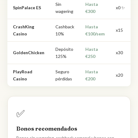
Sin
Hasta
SpinPalace ES
x0 ✨
wagering
€300
CrashKing
Cashback
Hasta
x15
Casino
10%
€100/sem
Depósito
Hasta
GoldenChicken
x30
125%
€250
PlayRoad
Seguro
Hasta
x20
Casino
pérdidas
€200
✅
Bonos recomendados
Bonos sin wagering, cashback semanal y bonos con