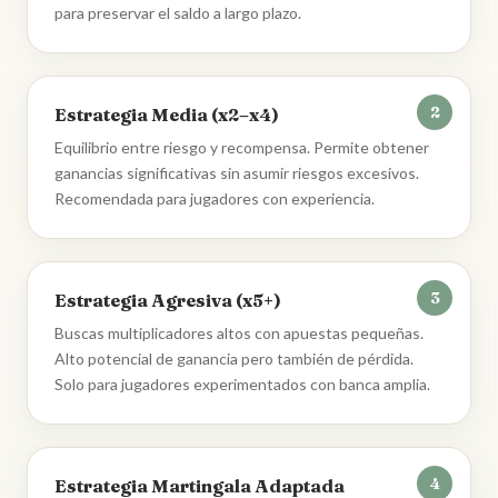
para preservar el saldo a largo plazo.
2
Estrategia Media (x2–x4)
Equilibrio entre riesgo y recompensa. Permite obtener
ganancias significativas sin asumir riesgos excesivos.
Recomendada para jugadores con experiencia.
3
Estrategia Agresiva (x5+)
Buscas multiplicadores altos con apuestas pequeñas.
Alto potencial de ganancia pero también de pérdida.
Solo para jugadores experimentados con banca amplia.
4
Estrategia Martingala Adaptada