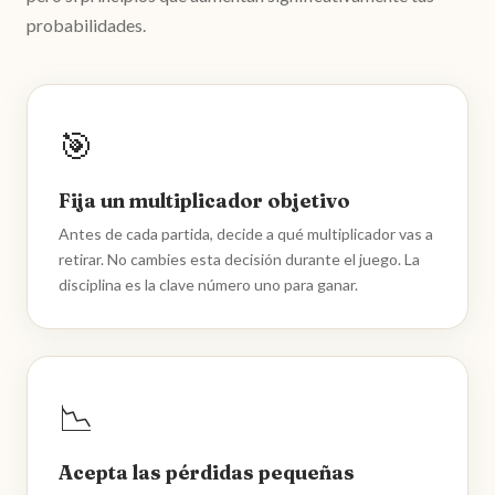
probabilidades.
🎯
Fija un multiplicador objetivo
Antes de cada partida, decide a qué multiplicador vas a
retirar. No cambies esta decisión durante el juego. La
disciplina es la clave número uno para ganar.
📉
Acepta las pérdidas pequeñas