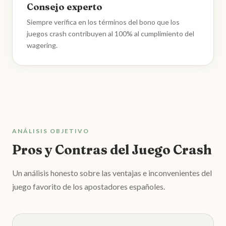
Consejo experto
Siempre verifica en los términos del bono que los
juegos crash contribuyen al 100% al cumplimiento del
wagering.
ANÁLISIS OBJETIVO
Pros y Contras del Juego Crash
Un análisis honesto sobre las ventajas e inconvenientes del
juego favorito de los apostadores españoles.