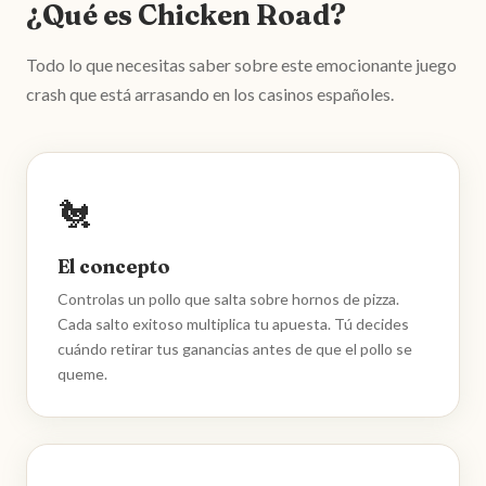
¿Qué es Chicken Road?
Todo lo que necesitas saber sobre este emocionante juego
crash que está arrasando en los casinos españoles.
🐔
El concepto
Controlas un pollo que salta sobre hornos de pizza.
Cada salto exitoso multiplica tu apuesta. Tú decides
cuándo retirar tus ganancias antes de que el pollo se
queme.