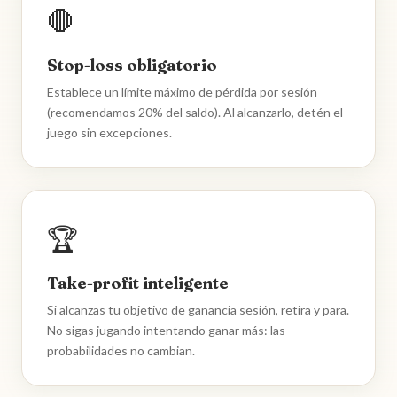
🛑
Stop-loss obligatorio
Establece un límite máximo de pérdida por sesión
(recomendamos 20% del saldo). Al alcanzarlo, detén el
juego sin excepciones.
🏆
Take-profit inteligente
Si alcanzas tu objetivo de ganancia sesión, retira y para.
No sigas jugando intentando ganar más: las
probabilidades no cambian.