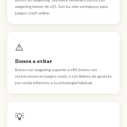
wagering menor de x25. Son los más ventajosos para
juegos crash online.
⚠️
Bonos a evitar
Bonos con wagering superior a x40, bonos con
restricciones en juegos crash, o con límites de apuesta
por ronda inferiores a tu estrategia habitual.
💡