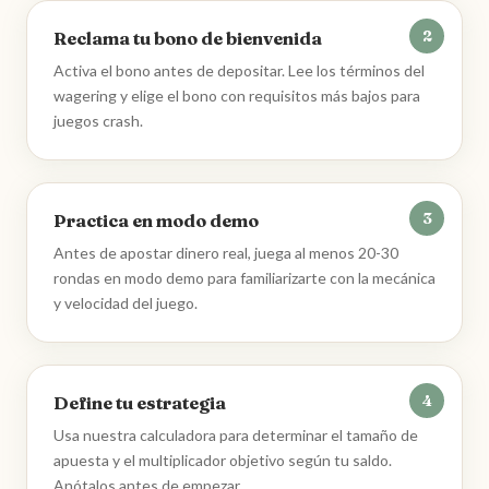
2
Reclama tu bono de bienvenida
Activa el bono antes de depositar. Lee los términos del
wagering y elige el bono con requisitos más bajos para
juegos crash.
3
Practica en modo demo
Antes de apostar dinero real, juega al menos 20-30
rondas en modo demo para familiarizarte con la mecánica
y velocidad del juego.
4
Define tu estrategia
Usa nuestra calculadora para determinar el tamaño de
apuesta y el multiplicador objetivo según tu saldo.
Anótalos antes de empezar.