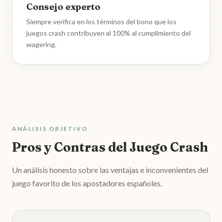
Consejo experto
Siempre verifica en los términos del bono que los
juegos crash contribuyen al 100% al cumplimiento del
wagering.
ANÁLISIS OBJETIVO
Pros y Contras del Juego Crash
Un análisis honesto sobre las ventajas e inconvenientes del
juego favorito de los apostadores españoles.