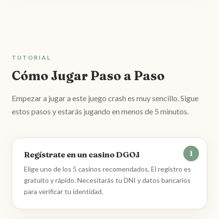
TUTORIAL
Cómo Jugar Paso a Paso
Empezar a jugar a este juego crash es muy sencillo. Sigue
estos pasos y estarás jugando en menos de 5 minutos.
1
Regístrate en un casino DGOJ
Elige uno de los 5 casinos recomendados. El registro es
gratuito y rápido. Necesitarás tu DNI y datos bancarios
para verificar tu identidad.