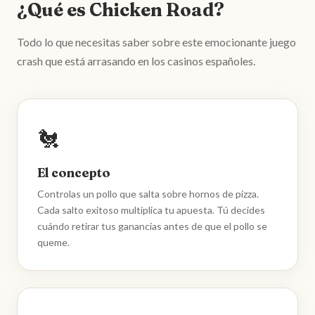
¿Qué es Chicken Road?
Todo lo que necesitas saber sobre este emocionante juego
crash que está arrasando en los casinos españoles.
🐔
El concepto
Controlas un pollo que salta sobre hornos de pizza.
Cada salto exitoso multiplica tu apuesta. Tú decides
cuándo retirar tus ganancias antes de que el pollo se
queme.