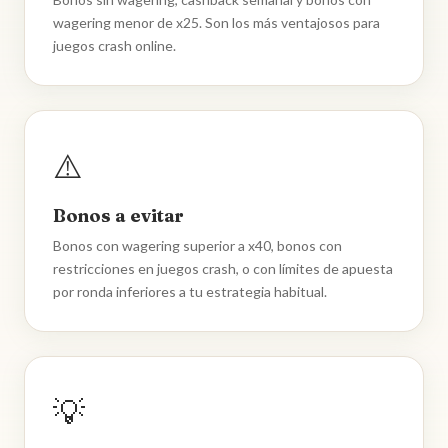
wagering menor de x25. Son los más ventajosos para
juegos crash online.
⚠️
Bonos a evitar
Bonos con wagering superior a x40, bonos con
restricciones en juegos crash, o con límites de apuesta
por ronda inferiores a tu estrategia habitual.
💡