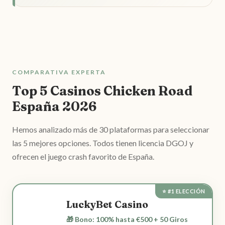
COMPARATIVA EXPERTA
Top 5 Casinos Chicken Road
España 2026
Hemos analizado más de 30 plataformas para seleccionar
las 5 mejores opciones. Todos tienen licencia DGOJ y
ofrecen el juego crash favorito de España.
LuckyBet Casino
🎁 Bono: 100% hasta €500 + 50 Giros