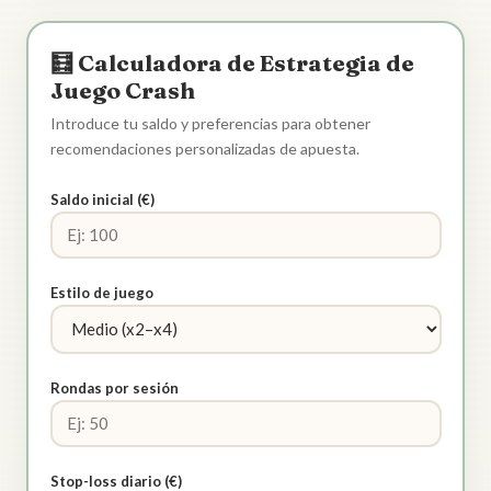
🧮 Calculadora de Estrategia de
Juego Crash
Introduce tu saldo y preferencias para obtener
recomendaciones personalizadas de apuesta.
Saldo inicial (€)
Estilo de juego
Rondas por sesión
Stop-loss diario (€)