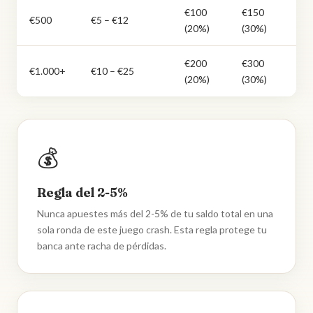
€100
€150
€500
€5 – €12
(20%)
(30%)
€200
€300
€1.000+
€10 – €25
(20%)
(30%)
💰
Regla del 2-5%
Nunca apuestes más del 2-5% de tu saldo total en una
sola ronda de este juego crash. Esta regla protege tu
banca ante racha de pérdidas.