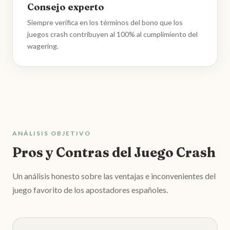
Consejo experto
Siempre verifica en los términos del bono que los
juegos crash contribuyen al 100% al cumplimiento del
wagering.
ANÁLISIS OBJETIVO
Pros y Contras del Juego Crash
Un análisis honesto sobre las ventajas e inconvenientes del
juego favorito de los apostadores españoles.