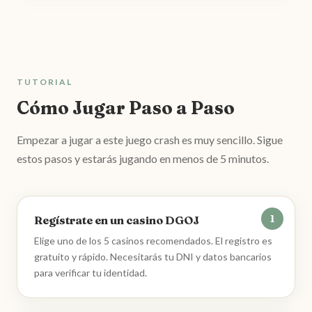
TUTORIAL
Cómo Jugar Paso a Paso
Empezar a jugar a este juego crash es muy sencillo. Sigue
estos pasos y estarás jugando en menos de 5 minutos.
1
Regístrate en un casino DGOJ
Elige uno de los 5 casinos recomendados. El registro es
gratuito y rápido. Necesitarás tu DNI y datos bancarios
para verificar tu identidad.