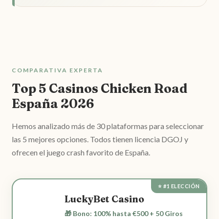
COMPARATIVA EXPERTA
Top 5 Casinos Chicken Road
España 2026
Hemos analizado más de 30 plataformas para seleccionar
las 5 mejores opciones. Todos tienen licencia DGOJ y
ofrecen el juego crash favorito de España.
LuckyBet Casino
🎁 Bono: 100% hasta €500 + 50 Giros