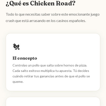
¿Qué es Chicken Road?
Todo lo que necesitas saber sobre este emocionante juego
crash que está arrasando en los casinos españoles.
🐔
El concepto
Controlas un pollo que salta sobre hornos de pizza.
Cada salto exitoso multiplica tu apuesta. Tú decides
cuándo retirar tus ganancias antes de que el pollo se
queme.