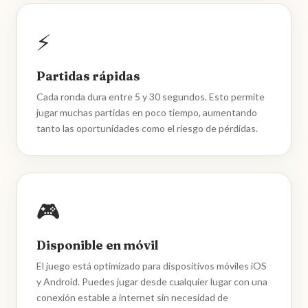
⚡
Partidas rápidas
Cada ronda dura entre 5 y 30 segundos. Esto permite
jugar muchas partidas en poco tiempo, aumentando
tanto las oportunidades como el riesgo de pérdidas.
🎮
Disponible en móvil
El juego está optimizado para dispositivos móviles iOS
y Android. Puedes jugar desde cualquier lugar con una
conexión estable a internet sin necesidad de