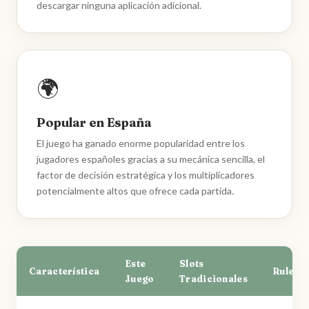
descargar ninguna aplicación adicional.
🌍
Popular en España
El juego ha ganado enorme popularidad entre los
jugadores españoles gracias a su mecánica sencilla, el
factor de decisión estratégica y los multiplicadores
potencialmente altos que ofrece cada partida.
Este
Slots
Característica
Ruleta
Juego
Tradicionales