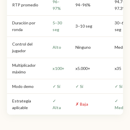
96–
94.7–
RTP promedio
94–96%
97%
97.3%
Duración por
5–30
30–60
3–10 seg
ronda
seg
seg
Control del
Alto
Ninguno
Medio
jugador
Multiplicador
x100+
x5.000+
x35
máximo
Modo demo
✓ Sí
✓ Sí
✓ Sí
Estrategia
✓
✓
✗ Baja
aplicable
Alta
Media