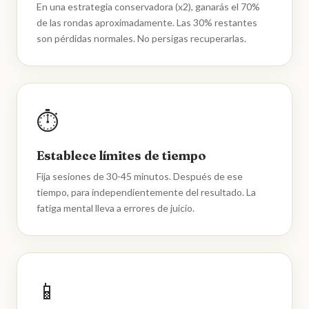
En una estrategia conservadora (x2), ganarás el 70%
de las rondas aproximadamente. Las 30% restantes
son pérdidas normales. No persigas recuperarlas.
⏱️
Establece límites de tiempo
Fija sesiones de 30-45 minutos. Después de ese
tiempo, para independientemente del resultado. La
fatiga mental lleva a errores de juicio.
📱