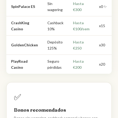
Sin
Hasta
SpinPalace ES
x0 ✨
wagering
€300
CrashKing
Cashback
Hasta
x15
Casino
10%
€100/sem
Depósito
Hasta
GoldenChicken
x30
125%
€250
PlayRoad
Seguro
Hasta
x20
Casino
pérdidas
€200
✅
Bonos recomendados
Bonos sin wagering, cashback semanal y bonos con