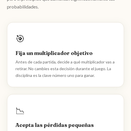
probabilidades.
🎯
Fija un multiplicador objetivo
Antes de cada partida, decide a qué multiplicador vas a
retirar. No cambies esta decisión durante el juego. La
disciplina es la clave número uno para ganar.
📉
Acepta las pérdidas pequeñas