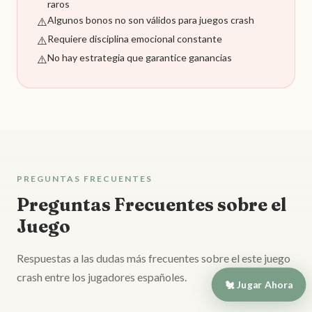
raros
Algunos bonos no son válidos para juegos crash
⚠️
Requiere disciplina emocional constante
⚠️
No hay estrategia que garantice ganancias
⚠️
PREGUNTAS FRECUENTES
Preguntas Frecuentes sobre el
Juego
Respuestas a las dudas más frecuentes sobre el este juego
crash entre los jugadores españoles.
🐔 Jugar Ahora