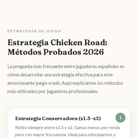
ESTRATEGIA DE JUEGO
Estrategia Chicken Road:
Métodos Probados 2026
La pregunta más frecuente entre jugadores españoles es
cómo desarrollar una estrategia efectiva para este
emocionante juego crash. Aquí explicamos los métodos
más utilizados por jugadores profesionales.
1
Estrategia Conservadora (x1.5–x2)
Retira siempre entre x1.5 y x2. Ganas menos por ronda
pero con mayor frecuencia. Ideal para principiantes y