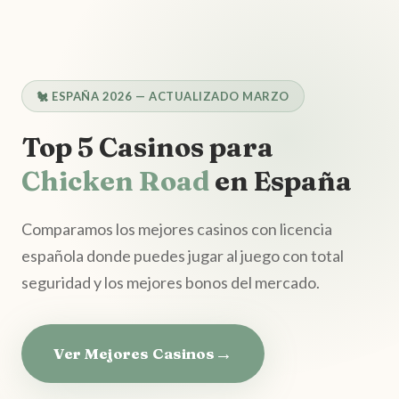
🐔 ESPAÑA 2026 — ACTUALIZADO MARZO
Top 5 Casinos para
Chicken Road
en España
Comparamos los mejores casinos con licencia
española donde puedes jugar al juego con total
seguridad y los mejores bonos del mercado.
→
Ver Mejores Casinos