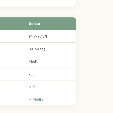
Ruleta
94.7–97.3%
30–60 seg
Medio
x35
✓ Sí
✓ Media