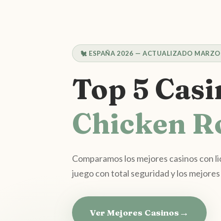
🐔 ESPAÑA 2026 — ACTUALIZADO MARZO
Top 5 Casi
Chicken R
Comparamos los mejores casinos con li
juego con total seguridad y los mejore
→
Ver Mejores Casinos