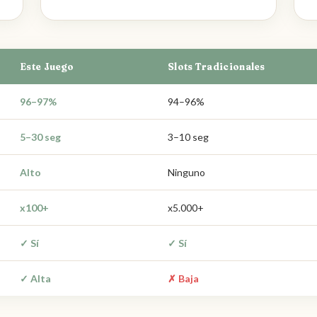
Este Juego
Slots Tradicionales
96–97%
94–96%
5–30 seg
3–10 seg
Alto
Ninguno
x100+
x5.000+
✓ Sí
✓ Sí
✓ Alta
✗ Baja