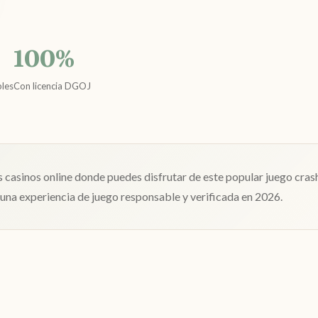
100%
bles
Con licencia DGOJ
 casinos online donde puedes disfrutar de este popular juego cras
una experiencia de juego responsable y verificada en 2026.