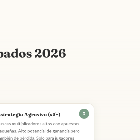
obados 2026
3
strategia Agresiva (x5+)
uscas multiplicadores altos con apuestas
equeñas. Alto potencial de ganancia pero
ambién de pérdida. Solo para jugadores