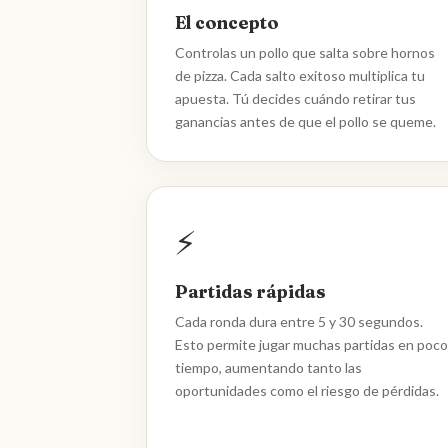
El concepto
Controlas un pollo que salta sobre hornos
de pizza. Cada salto exitoso multiplica tu
apuesta. Tú decides cuándo retirar tus
ganancias antes de que el pollo se queme.
⚡
Partidas rápidas
Cada ronda dura entre 5 y 30 segundos.
Esto permite jugar muchas partidas en poco
tiempo, aumentando tanto las
oportunidades como el riesgo de pérdidas.