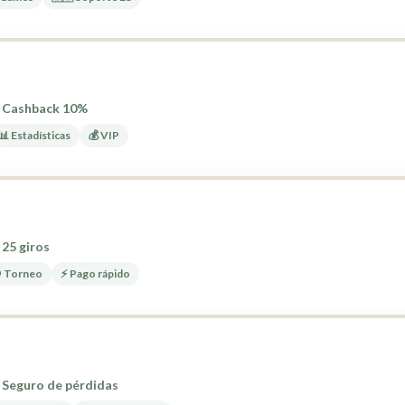
+ Cashback 10%
📊 Estadísticas
💰 VIP
25 giros
 Torneo
⚡ Pago rápido
 Seguro de pérdidas