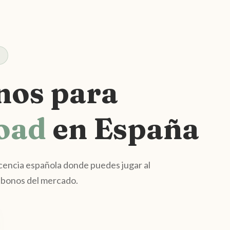
nos para
oad
en España
cencia española donde puedes jugar al
s bonos del mercado.