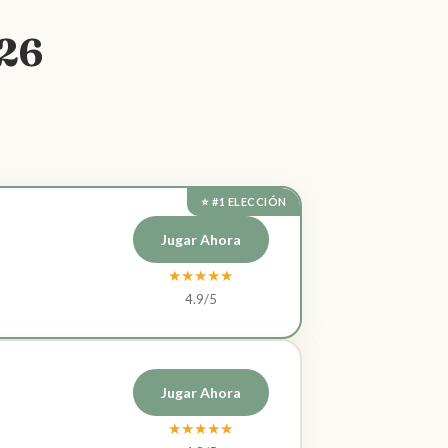
026
Jugar Ahora
★★★★★
4.9/5
Jugar Ahora
★★★★★