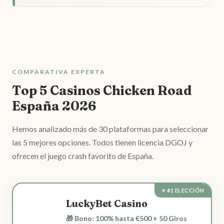
COMPARATIVA EXPERTA
Top 5 Casinos Chicken Road
España 2026
Hemos analizado más de 30 plataformas para seleccionar
las 5 mejores opciones. Todos tienen licencia DGOJ y
ofrecen el juego crash favorito de España.
LuckyBet Casino
🎁 Bono: 100% hasta €500 + 50 Giros