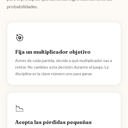
probabilidades.
🎯
Fija un multiplicador objetivo
Antes de cada partida, decide a qué multiplicador vas a
retirar. No cambies esta decisión durante el juego. La
disciplina es la clave número uno para ganar.
📉
Acepta las pérdidas pequeñas