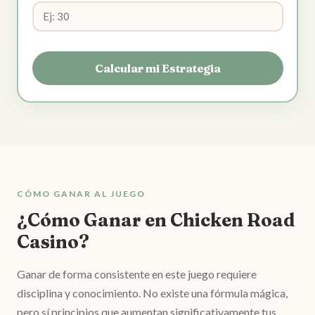
Calcular mi Estrategia
CÓMO GANAR AL JUEGO
¿Cómo Ganar en Chicken Road
Casino?
Ganar de forma consistente en este juego requiere
disciplina y conocimiento. No existe una fórmula mágica,
pero sí principios que aumentan significativamente tus