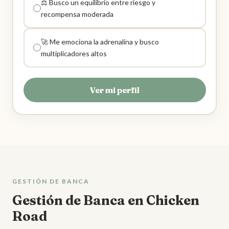
⚖️ Busco un equilibrio entre riesgo y
recompensa moderada
🚀 Me emociona la adrenalina y busco
multiplicadores altos
Ver mi perfil
GESTIÓN DE BANCA
Gestión de Banca en Chicken
Road