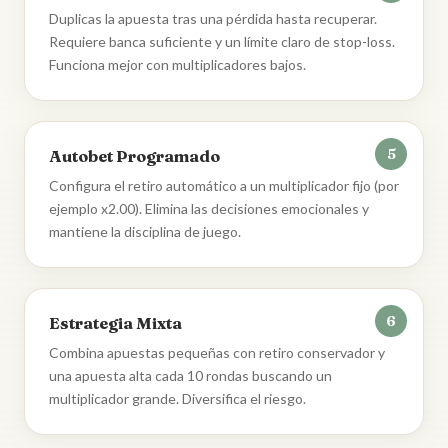
Duplicas la apuesta tras una pérdida hasta recuperar.
Requiere banca suficiente y un límite claro de stop-loss.
Funciona mejor con multiplicadores bajos.
5
Autobet Programado
Configura el retiro automático a un multiplicador fijo (por
ejemplo x2.00). Elimina las decisiones emocionales y
mantiene la disciplina de juego.
6
Estrategia Mixta
Combina apuestas pequeñas con retiro conservador y
una apuesta alta cada 10 rondas buscando un
multiplicador grande. Diversifica el riesgo.