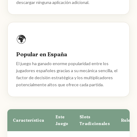
descargar ninguna aplicación adicional.
🌍
Popular en España
El juego ha ganado enorme popularidad entre los
jugadores españoles gracias a su mecánica sencilla, el
factor de decisión estratégica y los multiplicadores
potencialmente altos que ofrece cada partida.
Este
Slots
Característica
Ruleta
Juego
Tradicionales