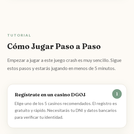
TUTORIAL
Cómo Jugar Paso a Paso
Empezar a jugar a este juego crash es muy sencillo. Sigue
estos pasos y estarás jugando en menos de 5 minutos.
1
Regístrate en un casino DGOJ
Elige uno de los 5 casinos recomendados. El registro es
gratuito y rápido. Necesitarás tu DNI y datos bancarios
para verificar tu identidad.