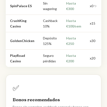
Sin
Hasta
SpinPalace ES
x0 ✨
wagering
€300
CrashKing
Cashback
Hasta
x15
Casino
10%
€100/sem
Depósito
Hasta
GoldenChicken
x30
125%
€250
PlayRoad
Seguro
Hasta
x20
Casino
pérdidas
€200
✅
Bonos recomendados
Bonos sin wagering, cashback semanal y bonos con