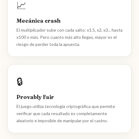
📈
Mecánica crash
El multiplicador sube con cada salto: x1.5, x2, x3... hasta
x100 o más. Pero cuanto más alto llegas, mayor es el
riesgo de perder toda la apuesta.
🔒
Provably Fair
El juego utiliza tecnología criptográfica que permite
verificar que cada resultado es completamente
aleatorio e imposible de manipular por el casino.