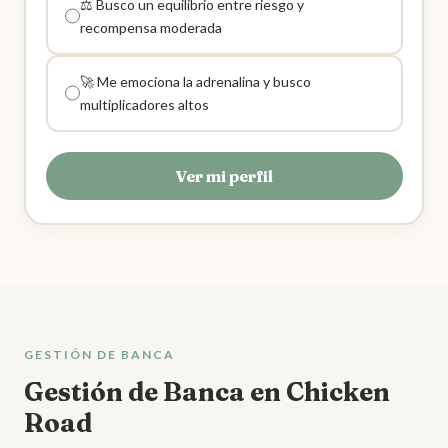
⚖️ Busco un equilibrio entre riesgo y
recompensa moderada
🚀 Me emociona la adrenalina y busco
multiplicadores altos
Ver mi perfil
GESTIÓN DE BANCA
Gestión de Banca en Chicken
Road