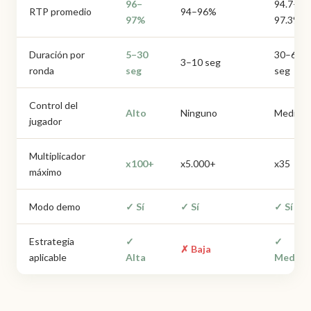
96–
94.7–
RTP promedio
94–96%
97%
97.3%
Duración por
5–30
30–60
3–10 seg
ronda
seg
seg
Control del
Alto
Ninguno
Medio
jugador
Multiplicador
x100+
x5.000+
x35
máximo
Modo demo
✓ Sí
✓ Sí
✓ Sí
Estrategia
✓
✓
✗ Baja
aplicable
Alta
Media