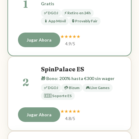
1
Gratis
✅ DGOJ
⚡ Retiro en 24h
📱 App Móvil
🔒 Provably Fair
★★★★★
Jugar Ahora
4.9/5
SpinPalace ES
🎁 Bono: 200% hasta €300 sin wager
2
✅ DGOJ
💳 Bizum
🎮 Live Games
🇪🇸 Soporte ES
★★★★★
Jugar Ahora
4.8/5