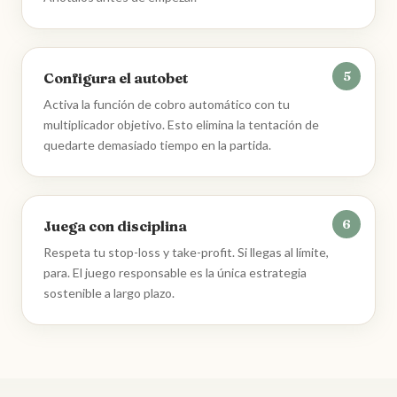
5
Configura el autobet
Activa la función de cobro automático con tu
multiplicador objetivo. Esto elimina la tentación de
quedarte demasiado tiempo en la partida.
6
Juega con disciplina
Respeta tu stop-loss y take-profit. Si llegas al límite,
para. El juego responsable es la única estrategia
sostenible a largo plazo.