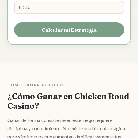
Calcular mi Estrategia
CÓMO GANAR AL JUEGO
¿Cómo Ganar en Chicken Road
Casino?
Ganar de forma consistente en este juego requiere
disciplina y conocimiento. No existe una fórmula mágica,
pero sí principios que aumentan significativamente tus