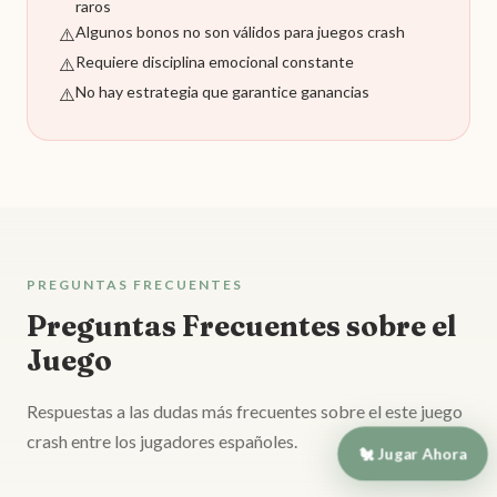
raros
Algunos bonos no son válidos para juegos crash
⚠️
Requiere disciplina emocional constante
⚠️
No hay estrategia que garantice ganancias
⚠️
PREGUNTAS FRECUENTES
Preguntas Frecuentes sobre el
Juego
Respuestas a las dudas más frecuentes sobre el este juego
crash entre los jugadores españoles.
🐔 Jugar Ahora