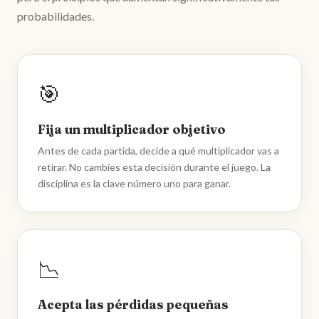
probabilidades.
🎯
Fija un multiplicador objetivo
Antes de cada partida, decide a qué multiplicador vas a
retirar. No cambies esta decisión durante el juego. La
disciplina es la clave número uno para ganar.
📉
Acepta las pérdidas pequeñas