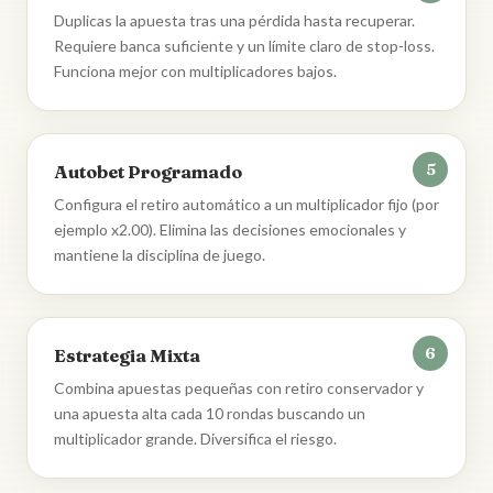
Duplicas la apuesta tras una pérdida hasta recuperar.
Requiere banca suficiente y un límite claro de stop-loss.
Funciona mejor con multiplicadores bajos.
5
Autobet Programado
Configura el retiro automático a un multiplicador fijo (por
ejemplo x2.00). Elimina las decisiones emocionales y
mantiene la disciplina de juego.
6
Estrategia Mixta
Combina apuestas pequeñas con retiro conservador y
una apuesta alta cada 10 rondas buscando un
multiplicador grande. Diversifica el riesgo.