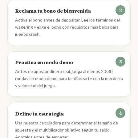
2
Reclama tu bono de bienvenida
Activa el bono antes de depositar. Lee los términos del
wagering y elige el bono con requisitos más bajos para
juegos crash.
3
Practica en modo demo
Antes de apostar dinero real, juega al menos 20-30
rondas en modo demo para familiarizarte con la mecánica
y velocidad del juego.
4
Define tu estrategia
Usa nuestra calculadora para determinar el tamaño de
apuesta y el multiplicador objetivo según tu saldo.
Anótalos antes de empezar.