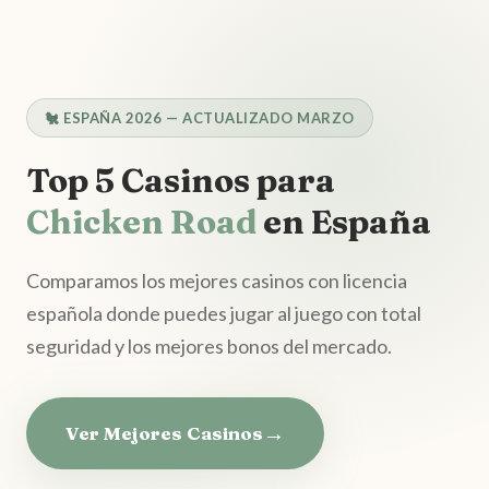
🐔 ESPAÑA 2026 — ACTUALIZADO MARZO
Top 5 Casinos para
Chicken Road
en España
Comparamos los mejores casinos con licencia
española donde puedes jugar al juego con total
seguridad y los mejores bonos del mercado.
→
Ver Mejores Casinos