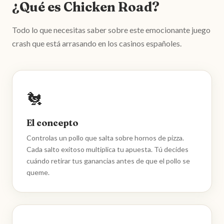
¿Qué es Chicken Road?
Todo lo que necesitas saber sobre este emocionante juego
crash que está arrasando en los casinos españoles.
🐔
El concepto
Controlas un pollo que salta sobre hornos de pizza.
Cada salto exitoso multiplica tu apuesta. Tú decides
cuándo retirar tus ganancias antes de que el pollo se
queme.