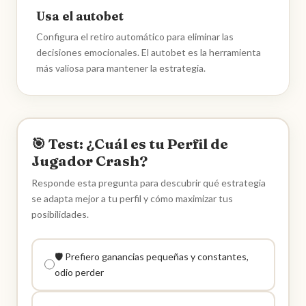
Usa el autobet
Configura el retiro automático para eliminar las
decisiones emocionales. El autobet es la herramienta
más valiosa para mantener la estrategia.
🎯 Test: ¿Cuál es tu Perfil de
Jugador Crash?
Responde esta pregunta para descubrir qué estrategia
se adapta mejor a tu perfil y cómo maximizar tus
posibilidades.
🛡️ Prefiero ganancias pequeñas y constantes,
odio perder