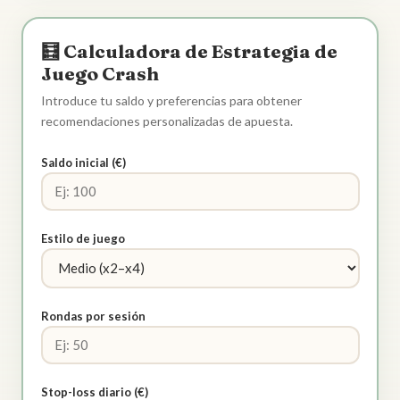
🧮 Calculadora de Estrategia de
Juego Crash
Introduce tu saldo y preferencias para obtener
recomendaciones personalizadas de apuesta.
Saldo inicial (€)
Estilo de juego
Rondas por sesión
Stop-loss diario (€)