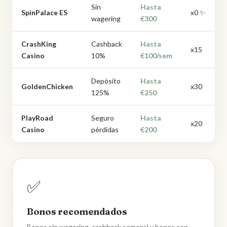
Sin
Hasta
SpinPalace ES
x0 ✨
wagering
€300
CrashKing
Cashback
Hasta
x15
Casino
10%
€100/sem
Depósito
Hasta
GoldenChicken
x30
125%
€250
PlayRoad
Seguro
Hasta
x20
Casino
pérdidas
€200
✅
Bonos recomendados
Bonos sin wagering, cashback semanal y bonos con