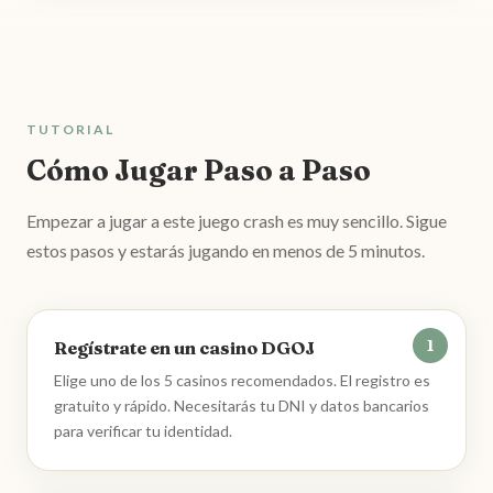
TUTORIAL
Cómo Jugar Paso a Paso
Empezar a jugar a este juego crash es muy sencillo. Sigue
estos pasos y estarás jugando en menos de 5 minutos.
1
Regístrate en un casino DGOJ
Elige uno de los 5 casinos recomendados. El registro es
gratuito y rápido. Necesitarás tu DNI y datos bancarios
para verificar tu identidad.