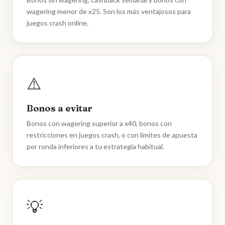
wagering menor de x25. Son los más ventajosos para
juegos crash online.
⚠️
Bonos a evitar
Bonos con wagering superior a x40, bonos con
restricciones en juegos crash, o con límites de apuesta
por ronda inferiores a tu estrategia habitual.
💡