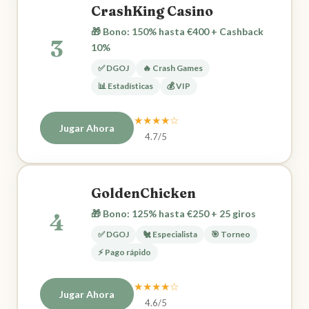
CrashKing Casino
🎁 Bono: 150% hasta €400 + Cashback
3
10%
✅ DGOJ
🔥 Crash Games
📊 Estadísticas
💰 VIP
★★★★☆
Jugar Ahora
4.7/5
GoldenChicken
🎁 Bono: 125% hasta €250 + 25 giros
4
✅ DGOJ
🐔 Especialista
🎯 Torneo
⚡ Pago rápido
★★★★☆
Jugar Ahora
4.6/5