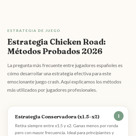
ESTRATEGIA DE JUEGO
Estrategia Chicken Road:
Métodos Probados 2026
La pregunta más frecuente entre jugadores españoles es
cómo desarrollar una estrategia efectiva para este
emocionante juego crash. Aquí explicamos los métodos
más utilizados por jugadores profesionales.
1
Estrategia Conservadora (x1.5–x2)
Retira siempre entre x1.5 y x2. Ganas menos por ronda
pero con mayor frecuencia. Ideal para principiantes y