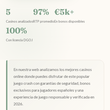
5
97%
€5k+
Casinos analizados
RTP promedio
En bonos disponibles
100%
Con licencia DGOJ
En nuestra web analizamos los mejores casinos
online donde puedes disfrutar de este popular
juego crash con garantías de seguridad, bonos
exclusivos para jugadores españoles y una
experiencia de juego responsable y verificada en
2026.