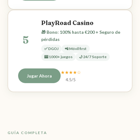
PlayRoad Casino
🎁 Bono: 100% hasta €200 + Seguro de
5
pérdidas
✅ DGOJ
📲 Móvil first
🎰 1000+ juegos
🌙 24/7 Soporte
★★★★☆
Jugar Ahora
4.5/5
GUÍA COMPLETA