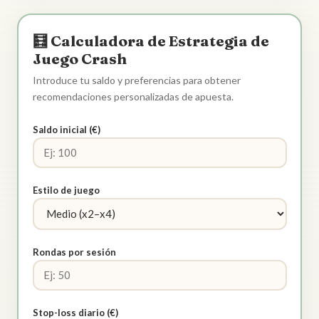
🧮 Calculadora de Estrategia de
Juego Crash
Introduce tu saldo y preferencias para obtener
recomendaciones personalizadas de apuesta.
Saldo inicial (€)
Estilo de juego
Rondas por sesión
Stop-loss diario (€)