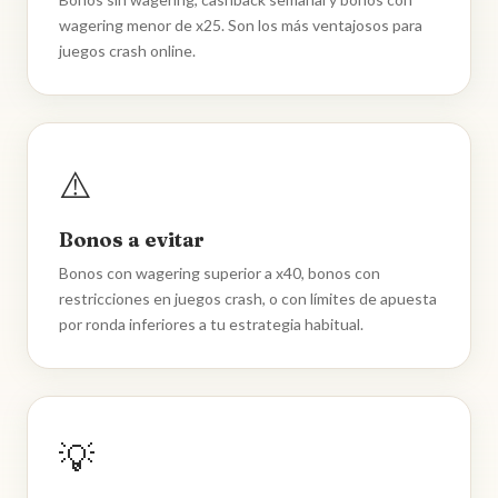
wagering menor de x25. Son los más ventajosos para
juegos crash online.
⚠️
Bonos a evitar
Bonos con wagering superior a x40, bonos con
restricciones en juegos crash, o con límites de apuesta
por ronda inferiores a tu estrategia habitual.
💡