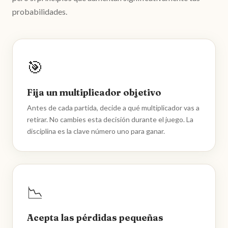
probabilidades.
🎯
Fija un multiplicador objetivo
Antes de cada partida, decide a qué multiplicador vas a
retirar. No cambies esta decisión durante el juego. La
disciplina es la clave número uno para ganar.
📉
Acepta las pérdidas pequeñas