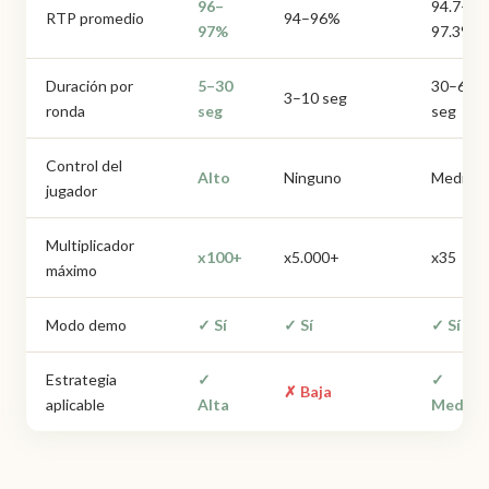
96–
94.7–
RTP promedio
94–96%
97%
97.3%
Duración por
5–30
30–60
3–10 seg
ronda
seg
seg
Control del
Alto
Ninguno
Medio
jugador
Multiplicador
x100+
x5.000+
x35
máximo
Modo demo
✓ Sí
✓ Sí
✓ Sí
Estrategia
✓
✓
✗ Baja
aplicable
Alta
Media