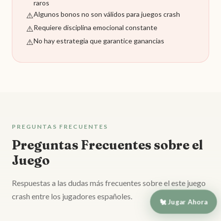
raros
Algunos bonos no son válidos para juegos crash
⚠️
Requiere disciplina emocional constante
⚠️
No hay estrategia que garantice ganancias
⚠️
PREGUNTAS FRECUENTES
Preguntas Frecuentes sobre el
Juego
Respuestas a las dudas más frecuentes sobre el este juego
crash entre los jugadores españoles.
🐔 Jugar Ahora