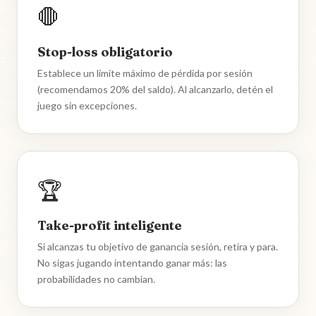
🛑
Stop-loss obligatorio
Establece un límite máximo de pérdida por sesión
(recomendamos 20% del saldo). Al alcanzarlo, detén el
juego sin excepciones.
🏆
Take-profit inteligente
Si alcanzas tu objetivo de ganancia sesión, retira y para.
No sigas jugando intentando ganar más: las
probabilidades no cambian.