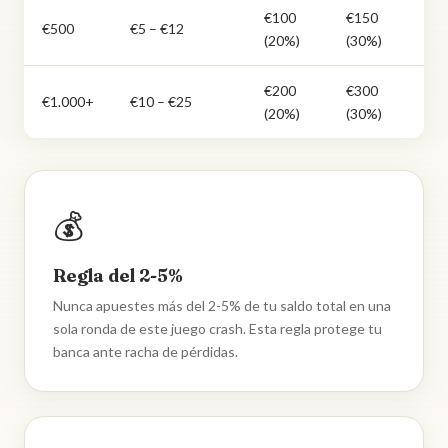
€100
€150
€500
€5 – €12
(20%)
(30%)
€200
€300
€1.000+
€10 – €25
(20%)
(30%)
💰
Regla del 2-5%
Nunca apuestes más del 2-5% de tu saldo total en una
sola ronda de este juego crash. Esta regla protege tu
banca ante racha de pérdidas.