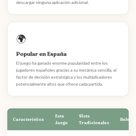
descargar ninguna aplicación adicional.
🌍
Popular en España
El juego ha ganado enorme popularidad entre los
jugadores españoles gracias a su mecánica sencilla, el
factor de decisión estratégica y los multiplicadores
potencialmente altos que ofrece cada partida.
Este
Slots
Característica
Ruleta
Juego
Tradicionales