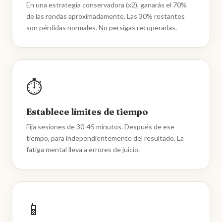
En una estrategia conservadora (x2), ganarás el 70%
de las rondas aproximadamente. Las 30% restantes
son pérdidas normales. No persigas recuperarlas.
⏱️
Establece límites de tiempo
Fija sesiones de 30-45 minutos. Después de ese
tiempo, para independientemente del resultado. La
fatiga mental lleva a errores de juicio.
📱