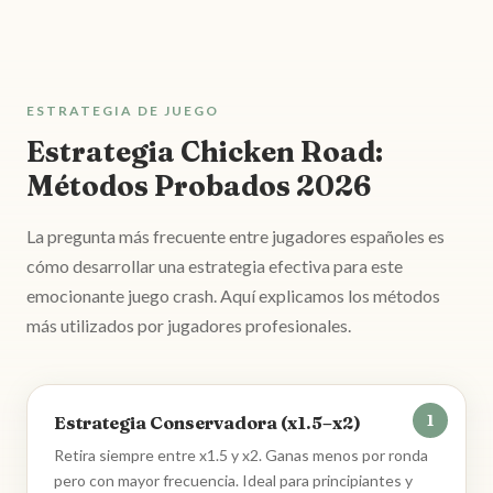
ESTRATEGIA DE JUEGO
Estrategia Chicken Road:
Métodos Probados 2026
La pregunta más frecuente entre jugadores españoles es
cómo desarrollar una estrategia efectiva para este
emocionante juego crash. Aquí explicamos los métodos
más utilizados por jugadores profesionales.
1
Estrategia Conservadora (x1.5–x2)
Retira siempre entre x1.5 y x2. Ganas menos por ronda
pero con mayor frecuencia. Ideal para principiantes y