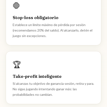
🛑
Stop-loss obligatorio
Establece un límite máximo de pérdida por sesión
(recomendamos 20% del saldo). Al alcanzarlo, detén el
juego sin excepciones.
🏆
Take-profit inteligente
Si alcanzas tu objetivo de ganancia sesión, retira y para.
No sigas jugando intentando ganar más: las
probabilidades no cambian.