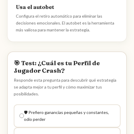
Usa el autobet
Configura el retiro automático para eliminar las
decisiones emocionales. El autobet es la herramienta
más valiosa para mantener la estrategia.
🎯 Test: ¿Cuál es tu Perfil de
Jugador Crash?
Responde esta pregunta para descubrir qué estrategia
se adapta mejor a tu perfil y cómo maximizar tus
posibilidades.
🛡️ Prefiero ganancias pequeñas y constantes,
odio perder