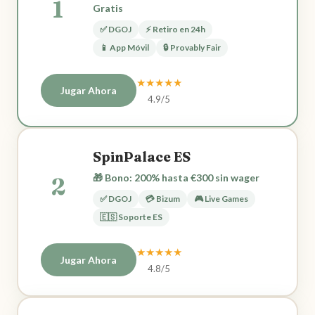
1
Gratis
✅ DGOJ
⚡ Retiro en 24h
📱 App Móvil
🔒 Provably Fair
★★★★★
Jugar Ahora
4.9/5
SpinPalace ES
🎁 Bono: 200% hasta €300 sin wager
2
✅ DGOJ
💳 Bizum
🎮 Live Games
🇪🇸 Soporte ES
★★★★★
Jugar Ahora
4.8/5