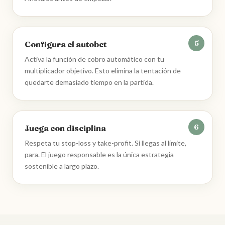
5
Configura el autobet
Activa la función de cobro automático con tu
multiplicador objetivo. Esto elimina la tentación de
quedarte demasiado tiempo en la partida.
6
Juega con disciplina
Respeta tu stop-loss y take-profit. Si llegas al límite,
para. El juego responsable es la única estrategia
sostenible a largo plazo.