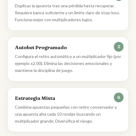
Duplicas la apuesta tras una pérdida hasta recuperar.
Requiere banca suficiente y un límite claro de stop-loss.
Funciona mejor con multiplicadores bajos.
5
Autobet Programado
Configura el retiro automático a un multiplicador fijo (por
ejemplo x2.00). Elimina las decisiones emocionales y
mantiene la disciplina de juego.
6
Estrategia Mixta
Combina apuestas pequeñas con retiro conservador y
una apuesta alta cada 10 rondas buscando un
multiplicador grande. Diversifica el riesgo.