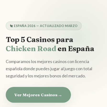
🐔 ESPAÑA 2026 — ACTUALIZADO MARZO
Top 5 Casinos para
Chicken Road
en España
Comparamos los mejores casinos con licencia
española donde puedes jugar al juego con total
seguridad y los mejores bonos del mercado.
→
Ver Mejores Casinos