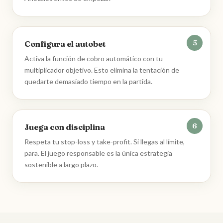
5
Configura el autobet
Activa la función de cobro automático con tu
multiplicador objetivo. Esto elimina la tentación de
quedarte demasiado tiempo en la partida.
6
Juega con disciplina
Respeta tu stop-loss y take-profit. Si llegas al límite,
para. El juego responsable es la única estrategia
sostenible a largo plazo.