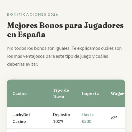
BONIFICACIONES 2026
Mejores Bonos para Jugadores
en España
No todos los bonos son iguales. Te explicamos cuáles son
los más ventajosos para este tipo de juego y cuáles
deberías evitar.
Tipo de
Casino
Importe
Wagering
Bono
LuckyBet
Depósito
Hasta
x25
Casino
100%
€500