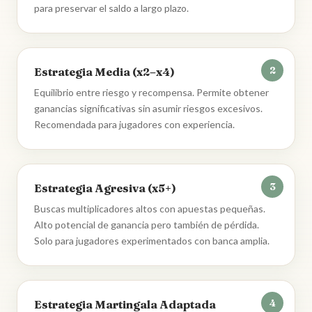
para preservar el saldo a largo plazo.
2
Estrategia Media (x2–x4)
Equilibrio entre riesgo y recompensa. Permite obtener
ganancias significativas sin asumir riesgos excesivos.
Recomendada para jugadores con experiencia.
3
Estrategia Agresiva (x5+)
Buscas multiplicadores altos con apuestas pequeñas.
Alto potencial de ganancia pero también de pérdida.
Solo para jugadores experimentados con banca amplia.
4
Estrategia Martingala Adaptada