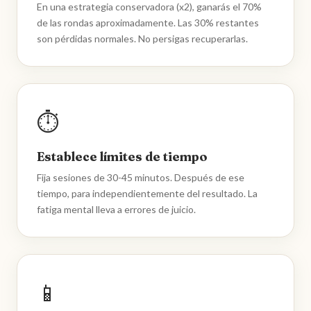
En una estrategia conservadora (x2), ganarás el 70%
de las rondas aproximadamente. Las 30% restantes
son pérdidas normales. No persigas recuperarlas.
⏱️
Establece límites de tiempo
Fija sesiones de 30-45 minutos. Después de ese
tiempo, para independientemente del resultado. La
fatiga mental lleva a errores de juicio.
📱