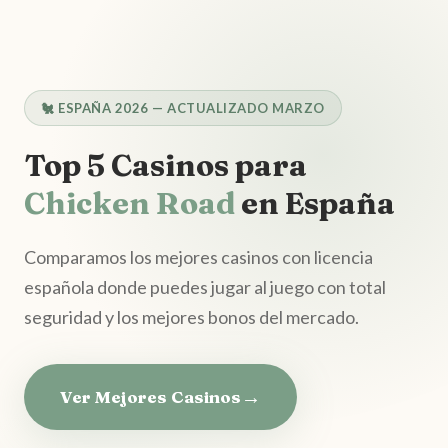
🐔 ESPAÑA 2026 — ACTUALIZADO MARZO
Top 5 Casinos para
Chicken Road
en España
Comparamos los mejores casinos con licencia
española donde puedes jugar al juego con total
seguridad y los mejores bonos del mercado.
→
Ver Mejores Casinos