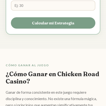
Calcular mi Estrategia
CÓMO GANAR AL JUEGO
¿Cómo Ganar en Chicken Road
Casino?
Ganar de forma consistente en este juego requiere
disciplina y conocimiento. No existe una fórmula mágica,
pero sí principios que aumentan significativamente tus