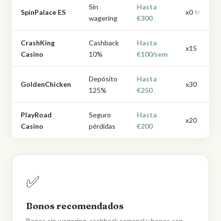
Sin
Hasta
SpinPalace ES
x0 ✨
wagering
€300
CrashKing
Cashback
Hasta
x15
Casino
10%
€100/sem
Depósito
Hasta
GoldenChicken
x30
125%
€250
PlayRoad
Seguro
Hasta
x20
Casino
pérdidas
€200
✅
Bonos recomendados
Bonos sin wagering, cashback semanal y bonos con