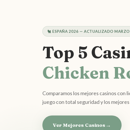
🐔 ESPAÑA 2026 — ACTUALIZADO MARZO
Top 5 Casi
Chicken R
Comparamos los mejores casinos con li
juego con total seguridad y los mejore
→
Ver Mejores Casinos