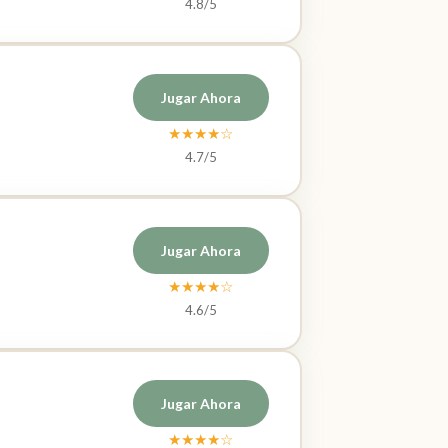
4.8/5
Jugar Ahora
★★★★☆
4.7/5
Jugar Ahora
★★★★☆
4.6/5
Jugar Ahora
★★★★☆