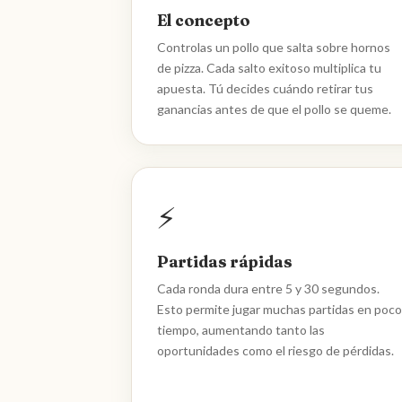
El concepto
Controlas un pollo que salta sobre hornos
de pizza. Cada salto exitoso multiplica tu
apuesta. Tú decides cuándo retirar tus
ganancias antes de que el pollo se queme.
⚡
Partidas rápidas
Cada ronda dura entre 5 y 30 segundos.
Esto permite jugar muchas partidas en poco
tiempo, aumentando tanto las
oportunidades como el riesgo de pérdidas.