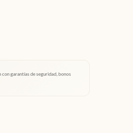
h con garantías de seguridad, bonos