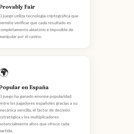
Provably Fair
El juego utiliza tecnología criptográfica que
permite verificar que cada resultado es
completamente aleatorio e imposible de
manipular por el casino.
🌍
Popular en España
El juego ha ganado enorme popularidad
entre los jugadores españoles gracias a su
mecánica sencilla, el factor de decisión
estratégica y los multiplicadores
potencialmente altos que ofrece cada
partida.