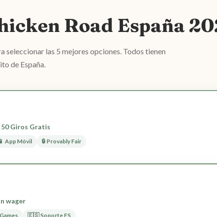
Chicken Road España 2
 seleccionar las 5 mejores opciones. Todos tienen
ito de España.
 50 Giros Gratis
📱 App Móvil
🔒 Provably Fair
in wager
e Games
🇪🇸 Soporte ES