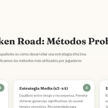
cken Road: Métodos Pr
spañoles es cómo desarrollar una estrategia efectiva
plicamos los métodos más utilizados por jugadores
1
2
)
Estrategia Media (x2–x4)
E
Equilibrio entre riesgo y recompensa. Permite
B
obtener ganancias significativas sin asumir
p
riesgos excesivos. Recomendada para
t