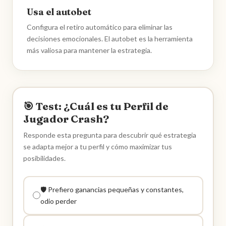
Usa el autobet
Configura el retiro automático para eliminar las
decisiones emocionales. El autobet es la herramienta
más valiosa para mantener la estrategia.
🎯 Test: ¿Cuál es tu Perfil de
Jugador Crash?
Responde esta pregunta para descubrir qué estrategia
se adapta mejor a tu perfil y cómo maximizar tus
posibilidades.
🛡️ Prefiero ganancias pequeñas y constantes,
odio perder