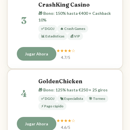
CrashKing Casino
🎁 Bono: 150% hasta €400 + Cashback
3
10%
✅ DGOJ
🔥 Crash Games
📊 Estadísticas
💰 VIP
★★★★☆
Jugar Ahora
4.7/5
GoldenChicken
🎁 Bono: 125% hasta €250 + 25 giros
4
✅ DGOJ
🐔 Especialista
🎯 Torneo
⚡ Pago rápido
★★★★☆
Jugar Ahora
4.6/5