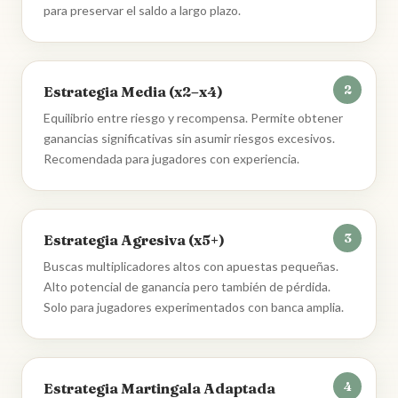
para preservar el saldo a largo plazo.
2
Estrategia Media (x2–x4)
Equilibrio entre riesgo y recompensa. Permite obtener
ganancias significativas sin asumir riesgos excesivos.
Recomendada para jugadores con experiencia.
3
Estrategia Agresiva (x5+)
Buscas multiplicadores altos con apuestas pequeñas.
Alto potencial de ganancia pero también de pérdida.
Solo para jugadores experimentados con banca amplia.
4
Estrategia Martingala Adaptada