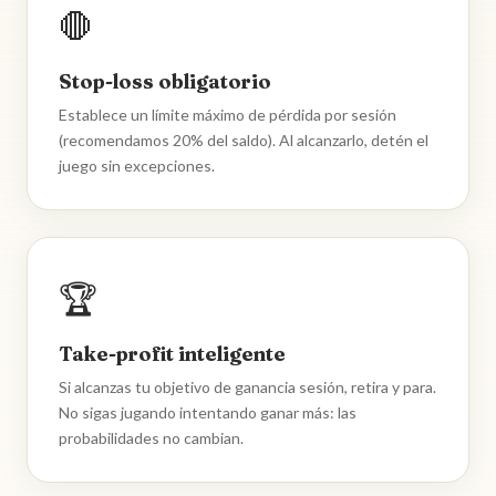
🛑
Stop-loss obligatorio
Establece un límite máximo de pérdida por sesión
(recomendamos 20% del saldo). Al alcanzarlo, detén el
juego sin excepciones.
🏆
Take-profit inteligente
Si alcanzas tu objetivo de ganancia sesión, retira y para.
No sigas jugando intentando ganar más: las
probabilidades no cambian.