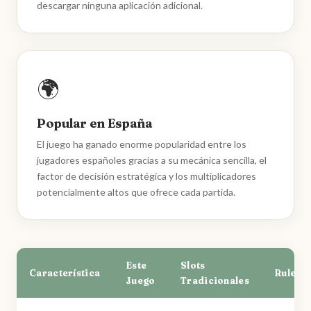
descargar ninguna aplicación adicional.
🌍
Popular en España
El juego ha ganado enorme popularidad entre los
jugadores españoles gracias a su mecánica sencilla, el
factor de decisión estratégica y los multiplicadores
potencialmente altos que ofrece cada partida.
Este
Slots
Característica
Ruleta
Juego
Tradicionales