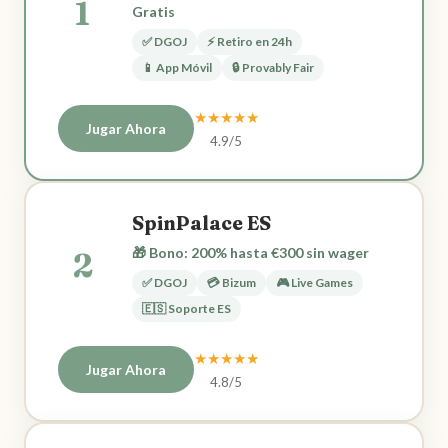
1
Gratis
✅ DGOJ
⚡ Retiro en 24h
📱 App Móvil
🔒 Provably Fair
★★★★★
Jugar Ahora
4.9/5
SpinPalace ES
🎁 Bono: 200% hasta €300 sin wager
2
✅ DGOJ
💳 Bizum
🎮 Live Games
🇪🇸 Soporte ES
★★★★★
Jugar Ahora
4.8/5