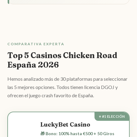
COMPARATIVA EXPERTA
Top 5 Casinos Chicken Road
España 2026
Hemos analizado más de 30 plataformas para seleccionar
las 5 mejores opciones. Todos tienen licencia DGOJ y
ofrecen el juego crash favorito de España.
LuckyBet Casino
🎁 Bono: 100% hasta €500 + 50 Giros