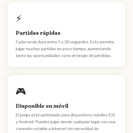
⚡
Partidas rápidas
Cada ronda dura entre 5 y 30 segundos. Esto permite
jugar muchas partidas en poco tiempo, aumentando
tanto las oportunidades como el riesgo de pérdidas.
🎮
Disponible en móvil
El juego está optimizado para dispositivos móviles iOS
y Android. Puedes jugar desde cualquier lugar con una
conexión estable a internet sin necesidad de