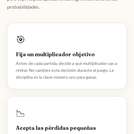
probabilidades.
🎯
Fija un multiplicador objetivo
Antes de cada partida, decide a qué multiplicador vas a
retirar. No cambies esta decisión durante el juego. La
disciplina es la clave número uno para ganar.
📉
Acepta las pérdidas pequeñas