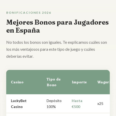
BONIFICACIONES 2026
Mejores Bonos para Jugadores
en España
No todos los bonos son iguales. Te explicamos cuáles son
los más ventajosos para este tipo de juego y cuáles
deberías evitar.
Tipo de
Casino
Importe
Wagering
Bono
LuckyBet
Depósito
Hasta
x25
Casino
100%
€500