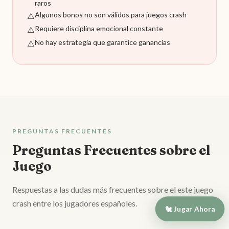
raros
Algunos bonos no son válidos para juegos crash
⚠️
Requiere disciplina emocional constante
⚠️
No hay estrategia que garantice ganancias
⚠️
PREGUNTAS FRECUENTES
Preguntas Frecuentes sobre el
Juego
Respuestas a las dudas más frecuentes sobre el este juego
crash entre los jugadores españoles.
🐔 Jugar Ahora