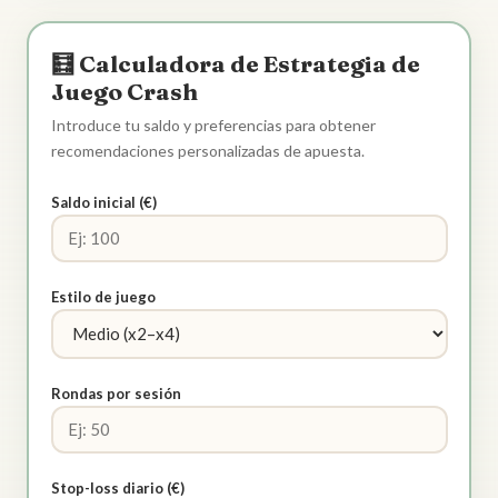
🧮 Calculadora de Estrategia de
Juego Crash
Introduce tu saldo y preferencias para obtener
recomendaciones personalizadas de apuesta.
Saldo inicial (€)
Estilo de juego
Rondas por sesión
Stop-loss diario (€)