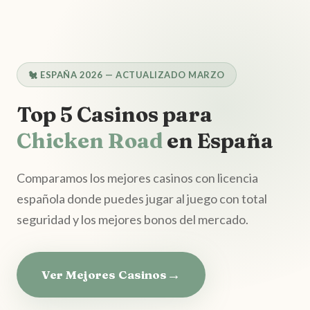
🐔 ESPAÑA 2026 — ACTUALIZADO MARZO
Top 5 Casinos para
Chicken Road
en España
Comparamos los mejores casinos con licencia
española donde puedes jugar al juego con total
seguridad y los mejores bonos del mercado.
→
Ver Mejores Casinos