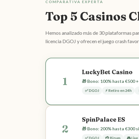
COMPARATIVA EXPERTA
Top 5 Casinos 
Hemos analizado más de 30 plataformas para
licencia DGOJ y ofrecen el juego crash favor
LuckyBet Casino
1
🎁 Bono: 100% hasta €500 +
✅ DGOJ
⚡ Retiro en 24h
SpinPalace ES
2
🎁 Bono: 200% hasta €300 s
✅ DGOJ
💳 Bizum
🎮 Liv