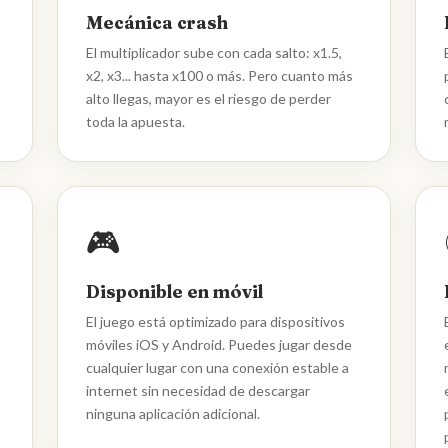
Mecánica crash
El multiplicador sube con cada salto: x1.5,
x2, x3... hasta x100 o más. Pero cuanto más
alto llegas, mayor es el riesgo de perder
toda la apuesta.
🎮
Disponible en móvil
El juego está optimizado para dispositivos
móviles iOS y Android. Puedes jugar desde
cualquier lugar con una conexión estable a
internet sin necesidad de descargar
ninguna aplicación adicional.