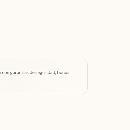
h con garantías de seguridad, bonos