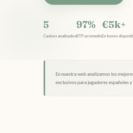
5
97%
€5k+
Casinos analizados
RTP promedio
En bonos disponi
En nuestra web analizamos los mejores
exclusivos para jugadores españoles y 