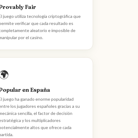
Provably Fair
El juego utiliza tecnología criptográfica que
permite verificar que cada resultado es
completamente aleatorio e imposible de
manipular por el casino.
🌍
Popular en España
El juego ha ganado enorme popularidad
entre los jugadores españoles gracias a su
mecánica sencilla, el factor de decisión
estratégica y los multiplicadores
potencialmente altos que ofrece cada
partida.