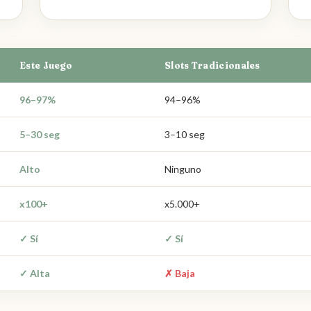
Este Juego
Slots Tradicionales
96–97%
94–96%
5–30 seg
3–10 seg
Alto
Ninguno
x100+
x5.000+
✓ Sí
✓ Sí
✓ Alta
✗ Baja