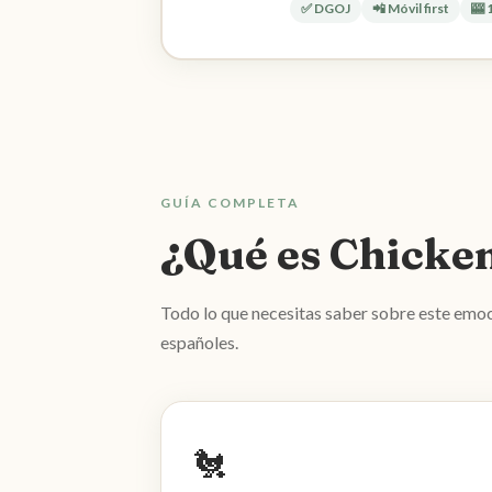
✅ DGOJ
📲 Móvil first
🎰 
GUÍA COMPLETA
¿Qué es Chicke
Todo lo que necesitas saber sobre este emoc
españoles.
🐔