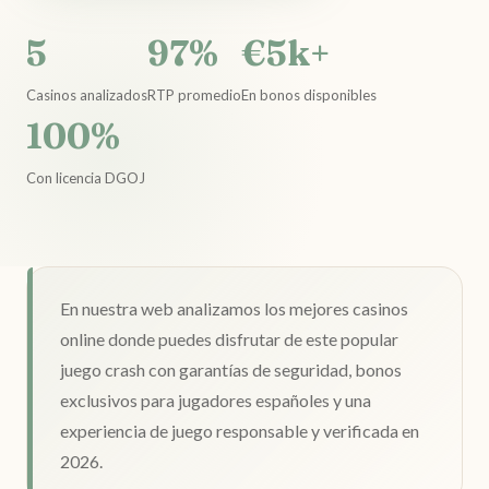
5
97%
€5k+
Casinos analizados
RTP promedio
En bonos disponibles
100%
Con licencia DGOJ
En nuestra web analizamos los mejores casinos
online donde puedes disfrutar de este popular
juego crash con garantías de seguridad, bonos
exclusivos para jugadores españoles y una
experiencia de juego responsable y verificada en
2026.