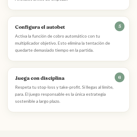
5
Configura el autobet
Activa la función de cobro automático con tu
multiplicador objetivo. Esto elimina la tentación de
quedarte demasiado tiempo en la partida.
6
Juega con disciplina
Respeta tu stop-loss y take-profit. Si llegas al límite,
para. El juego responsable es la única estrategia
sostenible a largo plazo.