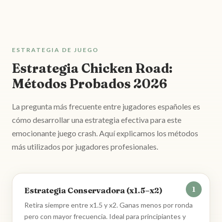
ESTRATEGIA DE JUEGO
Estrategia Chicken Road:
Métodos Probados 2026
La pregunta más frecuente entre jugadores españoles es
cómo desarrollar una estrategia efectiva para este
emocionante juego crash. Aquí explicamos los métodos
más utilizados por jugadores profesionales.
1
Estrategia Conservadora (x1.5–x2)
Retira siempre entre x1.5 y x2. Ganas menos por ronda
pero con mayor frecuencia. Ideal para principiantes y