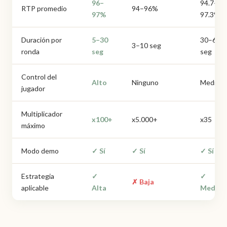
96–
94.7–
RTP promedio
94–96%
97%
97.3%
Duración por
5–30
30–60
3–10 seg
ronda
seg
seg
Control del
Alto
Ninguno
Medio
jugador
Multiplicador
x100+
x5.000+
x35
máximo
Modo demo
✓ Sí
✓ Sí
✓ Sí
Estrategia
✓
✓
✗ Baja
aplicable
Alta
Media