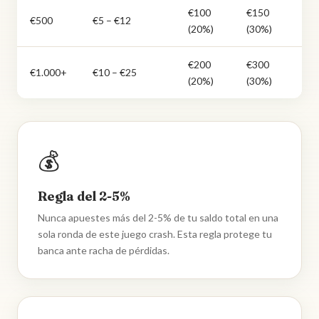
€100
€150
€500
€5 – €12
(20%)
(30%)
€200
€300
€1.000+
€10 – €25
(20%)
(30%)
💰
Regla del 2-5%
Nunca apuestes más del 2-5% de tu saldo total en una
sola ronda de este juego crash. Esta regla protege tu
banca ante racha de pérdidas.