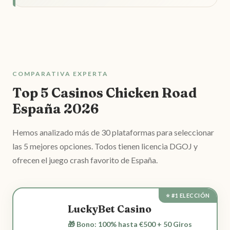
COMPARATIVA EXPERTA
Top 5 Casinos Chicken Road
España 2026
Hemos analizado más de 30 plataformas para seleccionar
las 5 mejores opciones. Todos tienen licencia DGOJ y
ofrecen el juego crash favorito de España.
LuckyBet Casino
🎁 Bono: 100% hasta €500 + 50 Giros