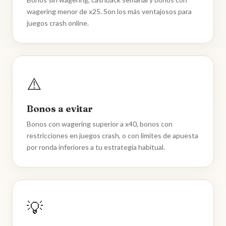
wagering menor de x25. Son los más ventajosos para
juegos crash online.
⚠️
Bonos a evitar
Bonos con wagering superior a x40, bonos con
restricciones en juegos crash, o con límites de apuesta
por ronda inferiores a tu estrategia habitual.
💡