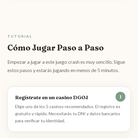
TUTORIAL
Cómo Jugar Paso a Paso
Empezar a jugar a este juego crash es muy sencillo. Sigue
estos pasos y estarás jugando en menos de 5 minutos.
1
Regístrate en un casino DGOJ
Elige uno de los 5 casinos recomendados. El registro es
gratuito y rápido. Necesitarás tu DNI y datos bancarios
para verificar tu identidad.