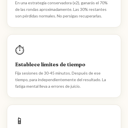
En una estrategia conservadora (x2), ganarás el 70%
de las rondas aproximadamente. Las 30% restantes
son pérdidas normales. No persigas recuperarlas.
⏱️
Establece límites de tiempo
Fija sesiones de 30-45 minutos. Después de ese
tiempo, para independientemente del resultado. La
fatiga mental lleva a errores de juicio.
📱