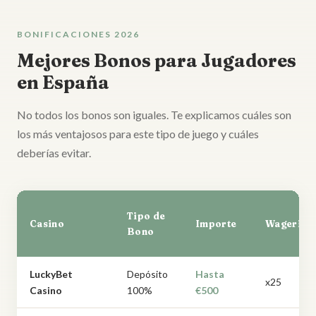
BONIFICACIONES 2026
Mejores Bonos para Jugadores
en España
No todos los bonos son iguales. Te explicamos cuáles son
los más ventajosos para este tipo de juego y cuáles
deberías evitar.
Tipo de
Casino
Importe
Wagering
Bono
LuckyBet
Depósito
Hasta
x25
Casino
100%
€500