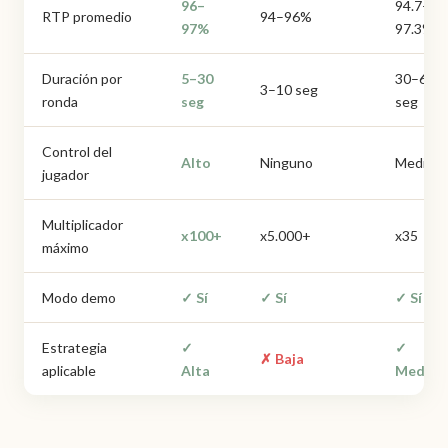
96–
94.7–
RTP promedio
94–96%
97%
97.3%
Duración por
5–30
30–60
3–10 seg
ronda
seg
seg
Control del
Alto
Ninguno
Medio
jugador
Multiplicador
x100+
x5.000+
x35
máximo
Modo demo
✓ Sí
✓ Sí
✓ Sí
Estrategia
✓
✓
✗ Baja
aplicable
Alta
Media