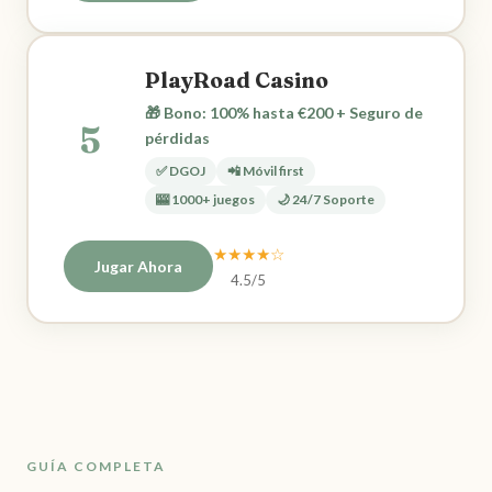
PlayRoad Casino
🎁 Bono: 100% hasta €200 + Seguro de
5
pérdidas
✅ DGOJ
📲 Móvil first
🎰 1000+ juegos
🌙 24/7 Soporte
★★★★☆
Jugar Ahora
4.5/5
GUÍA COMPLETA