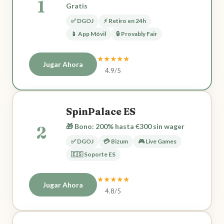
1
Gratis
✅ DGOJ
⚡ Retiro en 24h
📱 App Móvil
🔒 Provably Fair
★★★★★
Jugar Ahora
4.9/5
SpinPalace ES
🎁 Bono: 200% hasta €300 sin wager
2
✅ DGOJ
💳 Bizum
🎮 Live Games
🇪🇸 Soporte ES
★★★★★
Jugar Ahora
4.8/5