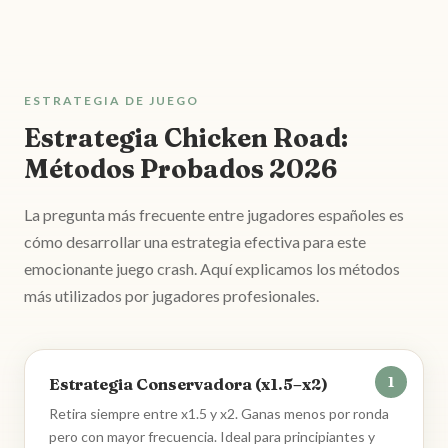
ESTRATEGIA DE JUEGO
Estrategia Chicken Road:
Métodos Probados 2026
La pregunta más frecuente entre jugadores españoles es
cómo desarrollar una estrategia efectiva para este
emocionante juego crash. Aquí explicamos los métodos
más utilizados por jugadores profesionales.
1
Estrategia Conservadora (x1.5–x2)
Retira siempre entre x1.5 y x2. Ganas menos por ronda
pero con mayor frecuencia. Ideal para principiantes y