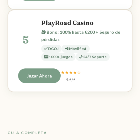
PlayRoad Casino
🎁 Bono: 100% hasta €200 + Seguro de
5
pérdidas
✅ DGOJ
📲 Móvil first
🎰 1000+ juegos
🌙 24/7 Soporte
★★★★☆
Jugar Ahora
4.5/5
GUÍA COMPLETA