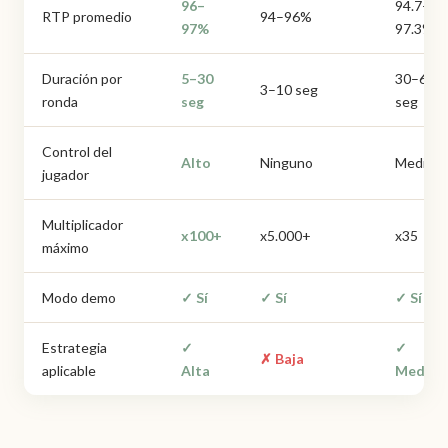
96–
94.7–
RTP promedio
94–96%
97%
97.3%
Duración por
5–30
30–60
3–10 seg
ronda
seg
seg
Control del
Alto
Ninguno
Medio
jugador
Multiplicador
x100+
x5.000+
x35
máximo
Modo demo
✓ Sí
✓ Sí
✓ Sí
Estrategia
✓
✓
✗ Baja
aplicable
Alta
Media