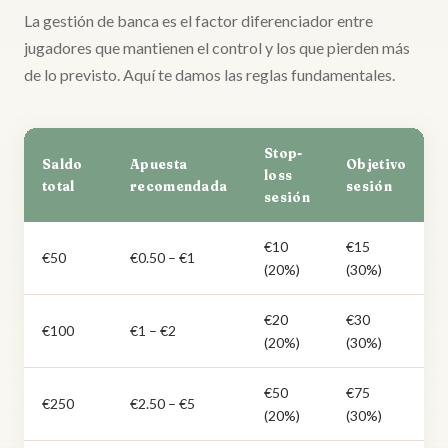
La gestión de banca es el factor diferenciador entre
jugadores que mantienen el control y los que pierden más
de lo previsto. Aquí te damos las reglas fundamentales.
Stop-
Saldo
Apuesta
Objetivo
loss
total
recomendada
sesión
sesión
€10
€15
€50
€0.50 – €1
(20%)
(30%)
€20
€30
€100
€1 – €2
(20%)
(30%)
€50
€75
€250
€2.50 – €5
(20%)
(30%)