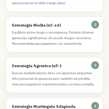
para preservar el saldo a largo plazo.
2
Estrategia Media (x2–x4)
Equilibrio entre riesgo y recompensa. Permite obtener
ganancias significativas sin asumir riesgos excesivos.
Recomendada para jugadores con experiencia.
3
Estrategia Agresiva (x5+)
Buscas multiplicadores altos con apuestas pequeñas.
Alto potencial de ganancia pero también de pérdida.
Solo para jugadores experimentados con banca amplia.
4
Estrategia Martingala Adaptada