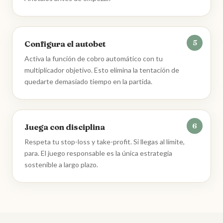
5
Configura el autobet
Activa la función de cobro automático con tu
multiplicador objetivo. Esto elimina la tentación de
quedarte demasiado tiempo en la partida.
6
Juega con disciplina
Respeta tu stop-loss y take-profit. Si llegas al límite,
para. El juego responsable es la única estrategia
sostenible a largo plazo.