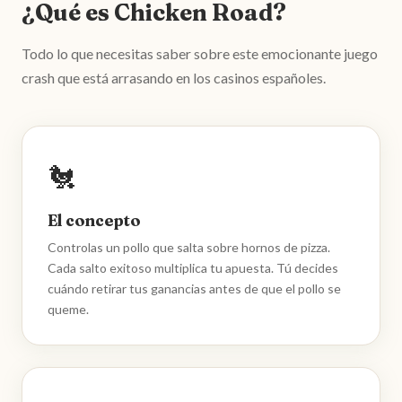
¿Qué es Chicken Road?
Todo lo que necesitas saber sobre este emocionante juego
crash que está arrasando en los casinos españoles.
🐔
El concepto
Controlas un pollo que salta sobre hornos de pizza.
Cada salto exitoso multiplica tu apuesta. Tú decides
cuándo retirar tus ganancias antes de que el pollo se
queme.