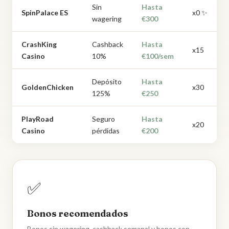
Sin
Hasta
SpinPalace ES
x0 ✨
wagering
€300
CrashKing
Cashback
Hasta
x15
Casino
10%
€100/sem
Depósito
Hasta
GoldenChicken
x30
125%
€250
PlayRoad
Seguro
Hasta
x20
Casino
pérdidas
€200
✅
Bonos recomendados
Bonos sin wagering, cashback semanal y bonos con