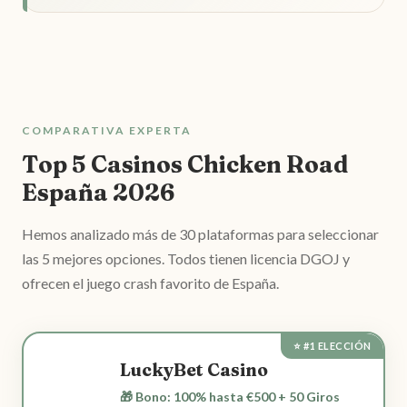
COMPARATIVA EXPERTA
Top 5 Casinos Chicken Road
España 2026
Hemos analizado más de 30 plataformas para seleccionar
las 5 mejores opciones. Todos tienen licencia DGOJ y
ofrecen el juego crash favorito de España.
LuckyBet Casino
🎁 Bono: 100% hasta €500 + 50 Giros