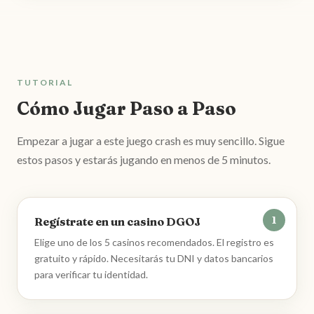
TUTORIAL
Cómo Jugar Paso a Paso
Empezar a jugar a este juego crash es muy sencillo. Sigue
estos pasos y estarás jugando en menos de 5 minutos.
1
Regístrate en un casino DGOJ
Elige uno de los 5 casinos recomendados. El registro es
gratuito y rápido. Necesitarás tu DNI y datos bancarios
para verificar tu identidad.