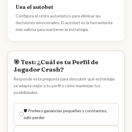
Usa el autobet
Configura el retiro automático para eliminar las
decisiones emocionales. El autobet es la herramienta
más valiosa para mantener la estrategia.
🎯 Test: ¿Cuál es tu Perfil de
Jugador Crash?
Responde esta pregunta para descubrir qué estrategia
se adapta mejor a tu perfil y cómo maximizar tus
posibilidades.
🛡️ Prefiero ganancias pequeñas y constantes,
odio perder