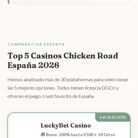
COMPARATIVA EXPERTA
Top 5 Casinos Chicken Road
España 2026
Hemos analizado más de 30 plataformas para seleccionar
las 5 mejores opciones. Todos tienen licencia DGOJ y
ofrecen el juego crash favorito de España.
LuckyBet Casino
🎁 Bono: 100% hasta €500 + 50 Giros