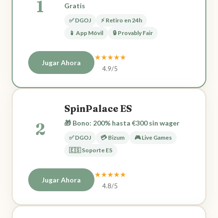
1
Gratis
✅ DGOJ
⚡ Retiro en 24h
📱 App Móvil
🔒 Provably Fair
★★★★★
Jugar Ahora
4.9/5
SpinPalace ES
🎁 Bono: 200% hasta €300 sin wager
2
✅ DGOJ
💳 Bizum
🎮 Live Games
🇪🇸 Soporte ES
★★★★★
Jugar Ahora
4.8/5