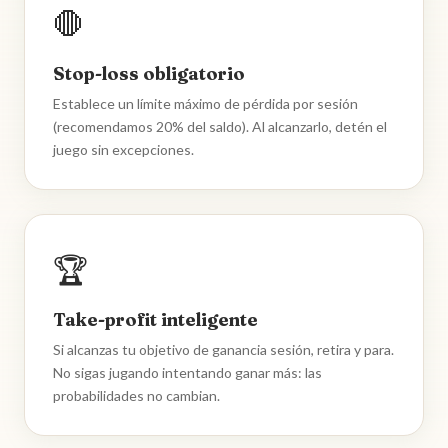
🛑
Stop-loss obligatorio
Establece un límite máximo de pérdida por sesión
(recomendamos 20% del saldo). Al alcanzarlo, detén el
juego sin excepciones.
🏆
Take-profit inteligente
Si alcanzas tu objetivo de ganancia sesión, retira y para.
No sigas jugando intentando ganar más: las
probabilidades no cambian.