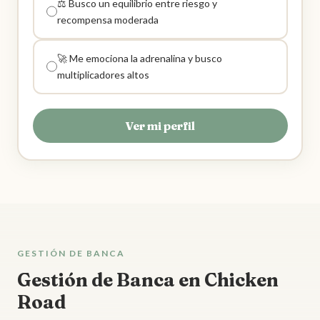
⚖️ Busco un equilibrio entre riesgo y
recompensa moderada
🚀 Me emociona la adrenalina y busco
multiplicadores altos
Ver mi perfil
GESTIÓN DE BANCA
Gestión de Banca en Chicken
Road