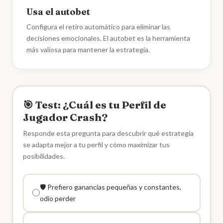
Usa el autobet
Configura el retiro automático para eliminar las
decisiones emocionales. El autobet es la herramienta
más valiosa para mantener la estrategia.
🎯 Test: ¿Cuál es tu Perfil de
Jugador Crash?
Responde esta pregunta para descubrir qué estrategia
se adapta mejor a tu perfil y cómo maximizar tus
posibilidades.
🛡️ Prefiero ganancias pequeñas y constantes,
odio perder