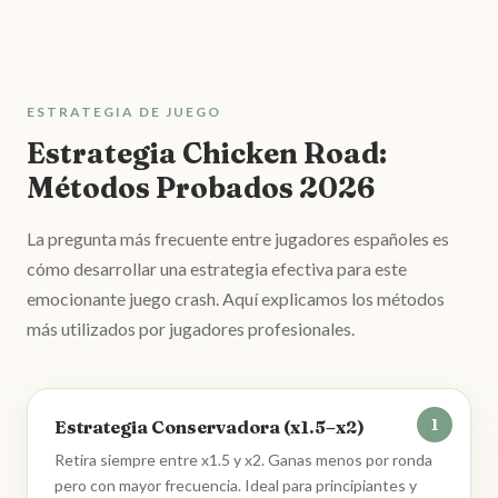
ESTRATEGIA DE JUEGO
Estrategia Chicken Road:
Métodos Probados 2026
La pregunta más frecuente entre jugadores españoles es
cómo desarrollar una estrategia efectiva para este
emocionante juego crash. Aquí explicamos los métodos
más utilizados por jugadores profesionales.
1
Estrategia Conservadora (x1.5–x2)
Retira siempre entre x1.5 y x2. Ganas menos por ronda
pero con mayor frecuencia. Ideal para principiantes y