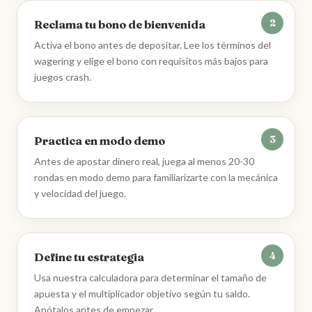
2
Reclama tu bono de bienvenida
Activa el bono antes de depositar. Lee los términos del
wagering y elige el bono con requisitos más bajos para
juegos crash.
3
Practica en modo demo
Antes de apostar dinero real, juega al menos 20-30
rondas en modo demo para familiarizarte con la mecánica
y velocidad del juego.
4
Define tu estrategia
Usa nuestra calculadora para determinar el tamaño de
apuesta y el multiplicador objetivo según tu saldo.
Anótalos antes de empezar.