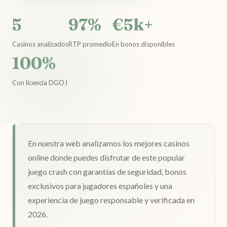
5
97%
€5k+
Casinos analizados
RTP promedio
En bonos disponibles
100%
Con licencia DGOJ
En nuestra web analizamos los mejores casinos
online donde puedes disfrutar de este popular
juego crash con garantías de seguridad, bonos
exclusivos para jugadores españoles y una
experiencia de juego responsable y verificada en
2026.