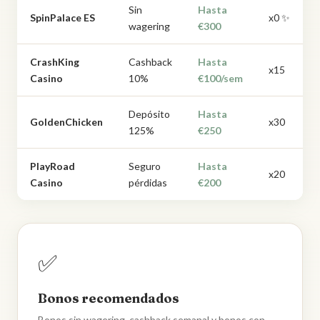
Sin
Hasta
SpinPalace ES
x0 ✨
wagering
€300
CrashKing
Cashback
Hasta
x15
Casino
10%
€100/sem
Depósito
Hasta
GoldenChicken
x30
125%
€250
PlayRoad
Seguro
Hasta
x20
Casino
pérdidas
€200
✅
Bonos recomendados
Bonos sin wagering, cashback semanal y bonos con