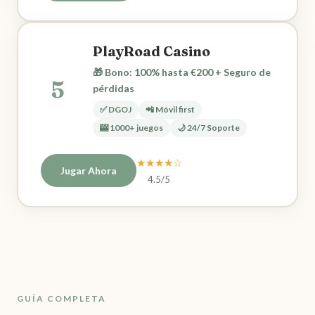
PlayRoad Casino
🎁 Bono: 100% hasta €200 + Seguro de
5
pérdidas
✅ DGOJ
📲 Móvil first
🎰 1000+ juegos
🌙 24/7 Soporte
★★★★☆
Jugar Ahora
4.5/5
GUÍA COMPLETA