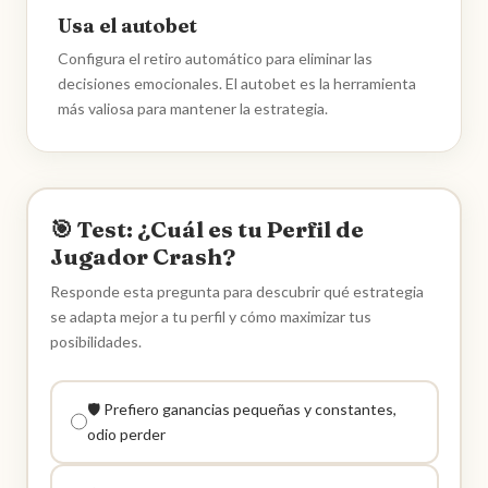
Usa el autobet
Configura el retiro automático para eliminar las
decisiones emocionales. El autobet es la herramienta
más valiosa para mantener la estrategia.
🎯 Test: ¿Cuál es tu Perfil de
Jugador Crash?
Responde esta pregunta para descubrir qué estrategia
se adapta mejor a tu perfil y cómo maximizar tus
posibilidades.
🛡️ Prefiero ganancias pequeñas y constantes,
odio perder