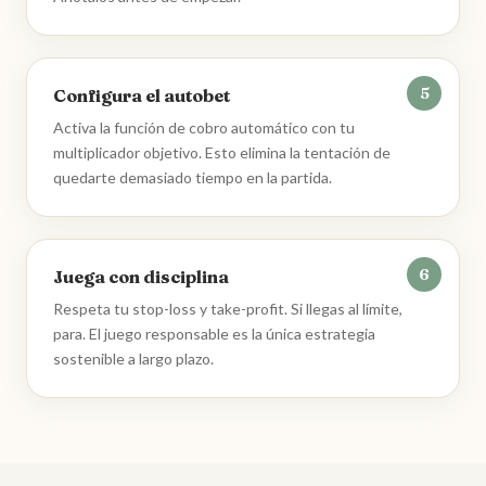
5
Configura el autobet
Activa la función de cobro automático con tu
multiplicador objetivo. Esto elimina la tentación de
quedarte demasiado tiempo en la partida.
6
Juega con disciplina
Respeta tu stop-loss y take-profit. Si llegas al límite,
para. El juego responsable es la única estrategia
sostenible a largo plazo.