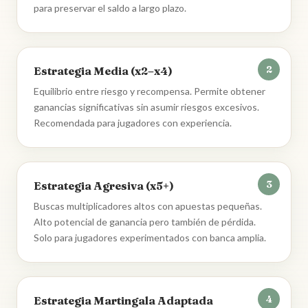
para preservar el saldo a largo plazo.
2
Estrategia Media (x2–x4)
Equilibrio entre riesgo y recompensa. Permite obtener
ganancias significativas sin asumir riesgos excesivos.
Recomendada para jugadores con experiencia.
3
Estrategia Agresiva (x5+)
Buscas multiplicadores altos con apuestas pequeñas.
Alto potencial de ganancia pero también de pérdida.
Solo para jugadores experimentados con banca amplia.
4
Estrategia Martingala Adaptada