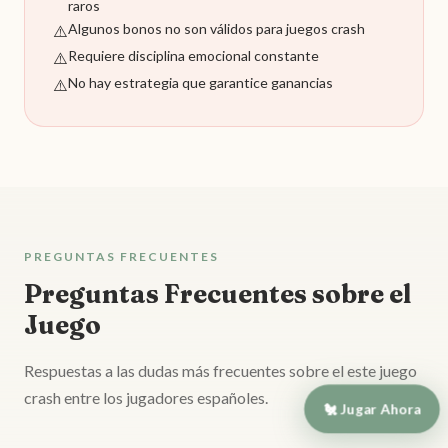
raros
Algunos bonos no son válidos para juegos crash
⚠️
Requiere disciplina emocional constante
⚠️
No hay estrategia que garantice ganancias
⚠️
PREGUNTAS FRECUENTES
Preguntas Frecuentes sobre el
Juego
Respuestas a las dudas más frecuentes sobre el este juego
crash entre los jugadores españoles.
🐔 Jugar Ahora