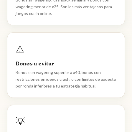
wagering menor de x25. Son los más ventajosos para
juegos crash online.
⚠️
Bonos a evitar
Bonos con wagering superior a x40, bonos con
restricciones en juegos crash, o con límites de apuesta
por ronda inferiores a tu estrategia habitual.
💡