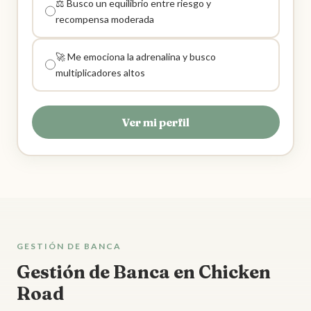
⚖️ Busco un equilibrio entre riesgo y
recompensa moderada
🚀 Me emociona la adrenalina y busco
multiplicadores altos
Ver mi perfil
GESTIÓN DE BANCA
Gestión de Banca en Chicken
Road