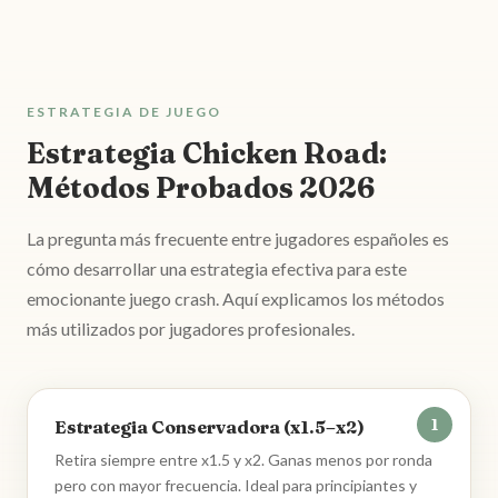
ESTRATEGIA DE JUEGO
Estrategia Chicken Road:
Métodos Probados 2026
La pregunta más frecuente entre jugadores españoles es
cómo desarrollar una estrategia efectiva para este
emocionante juego crash. Aquí explicamos los métodos
más utilizados por jugadores profesionales.
1
Estrategia Conservadora (x1.5–x2)
Retira siempre entre x1.5 y x2. Ganas menos por ronda
pero con mayor frecuencia. Ideal para principiantes y