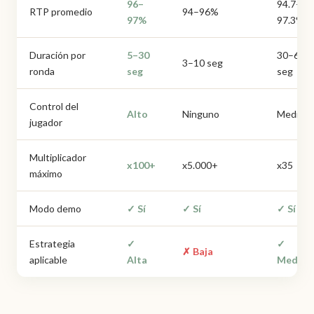
96–
94.7–
RTP promedio
94–96%
97%
97.3%
Duración por
5–30
30–60
3–10 seg
ronda
seg
seg
Control del
Alto
Ninguno
Medio
jugador
Multiplicador
x100+
x5.000+
x35
máximo
Modo demo
✓ Sí
✓ Sí
✓ Sí
Estrategia
✓
✓
✗ Baja
aplicable
Alta
Media