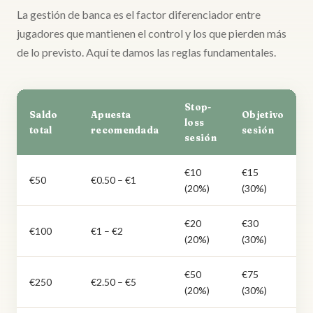
La gestión de banca es el factor diferenciador entre
jugadores que mantienen el control y los que pierden más
de lo previsto. Aquí te damos las reglas fundamentales.
Stop-
Saldo
Apuesta
Objetivo
loss
total
recomendada
sesión
sesión
€10
€15
€50
€0.50 – €1
(20%)
(30%)
€20
€30
€100
€1 – €2
(20%)
(30%)
€50
€75
€250
€2.50 – €5
(20%)
(30%)