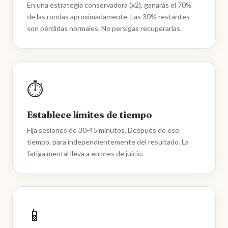
En una estrategia conservadora (x2), ganarás el 70%
de las rondas aproximadamente. Las 30% restantes
son pérdidas normales. No persigas recuperarlas.
⏱️
Establece límites de tiempo
Fija sesiones de 30-45 minutos. Después de ese
tiempo, para independientemente del resultado. La
fatiga mental lleva a errores de juicio.
📱