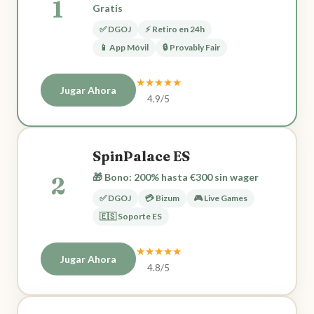
1
Gratis
✅ DGOJ
⚡ Retiro en 24h
📱 App Móvil
🔒 Provably Fair
★★★★★
Jugar Ahora
4.9/5
SpinPalace ES
🎁 Bono: 200% hasta €300 sin wager
2
✅ DGOJ
💳 Bizum
🎮 Live Games
🇪🇸 Soporte ES
★★★★★
Jugar Ahora
4.8/5