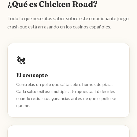
¿Qué es Chicken Road?
Todo lo que necesitas saber sobre este emocionante juego
crash que está arrasando en los casinos españoles.
🐔
El concepto
Controlas un pollo que salta sobre hornos de pizza.
Cada salto exitoso multiplica tu apuesta. Tú decides
cuándo retirar tus ganancias antes de que el pollo se
queme.