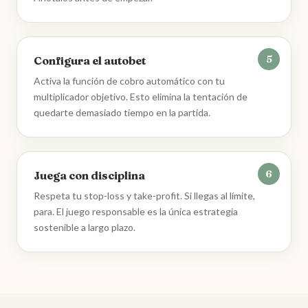
5
Configura el autobet
Activa la función de cobro automático con tu
multiplicador objetivo. Esto elimina la tentación de
quedarte demasiado tiempo en la partida.
6
Juega con disciplina
Respeta tu stop-loss y take-profit. Si llegas al límite,
para. El juego responsable es la única estrategia
sostenible a largo plazo.