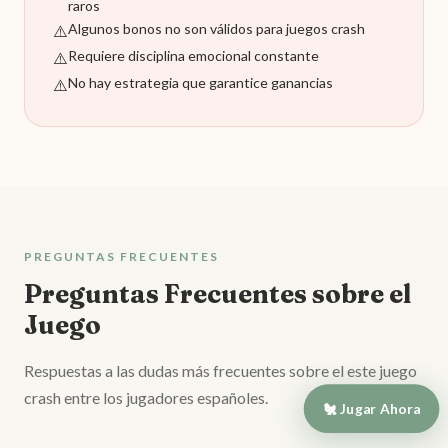
raros
Algunos bonos no son válidos para juegos crash
⚠️
Requiere disciplina emocional constante
⚠️
No hay estrategia que garantice ganancias
⚠️
PREGUNTAS FRECUENTES
Preguntas Frecuentes sobre el
Juego
Respuestas a las dudas más frecuentes sobre el este juego
crash entre los jugadores españoles.
🐔 Jugar Ahora