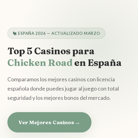
🐔 ESPAÑA 2026 — ACTUALIZADO MARZO
Top 5 Casinos para
Chicken Road
en España
Comparamos los mejores casinos con licencia
española donde puedes jugar al juego con total
seguridad y los mejores bonos del mercado.
→
Ver Mejores Casinos