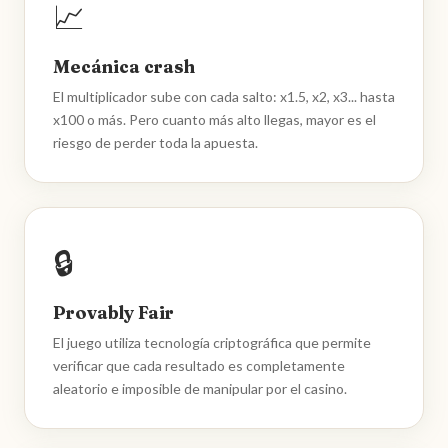
📈
Mecánica crash
El multiplicador sube con cada salto: x1.5, x2, x3... hasta
x100 o más. Pero cuanto más alto llegas, mayor es el
riesgo de perder toda la apuesta.
🔒
Provably Fair
El juego utiliza tecnología criptográfica que permite
verificar que cada resultado es completamente
aleatorio e imposible de manipular por el casino.