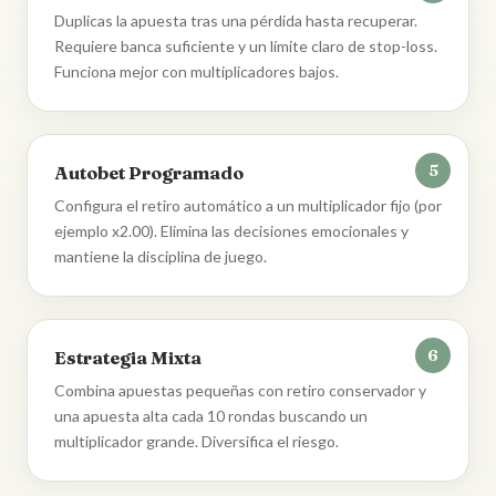
Duplicas la apuesta tras una pérdida hasta recuperar.
Requiere banca suficiente y un límite claro de stop-loss.
Funciona mejor con multiplicadores bajos.
5
Autobet Programado
Configura el retiro automático a un multiplicador fijo (por
ejemplo x2.00). Elimina las decisiones emocionales y
mantiene la disciplina de juego.
6
Estrategia Mixta
Combina apuestas pequeñas con retiro conservador y
una apuesta alta cada 10 rondas buscando un
multiplicador grande. Diversifica el riesgo.