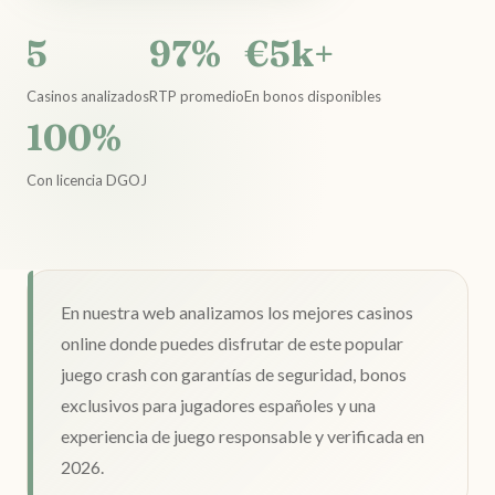
5
97%
€5k+
Casinos analizados
RTP promedio
En bonos disponibles
100%
Con licencia DGOJ
En nuestra web analizamos los mejores casinos
online donde puedes disfrutar de este popular
juego crash con garantías de seguridad, bonos
exclusivos para jugadores españoles y una
experiencia de juego responsable y verificada en
2026.