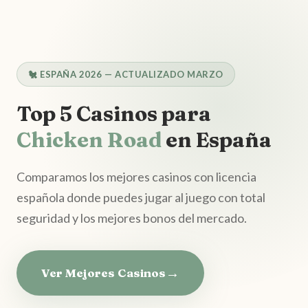
🐔 ESPAÑA 2026 — ACTUALIZADO MARZO
Top 5 Casinos para
Chicken Road
en España
Comparamos los mejores casinos con licencia
española donde puedes jugar al juego con total
seguridad y los mejores bonos del mercado.
→
Ver Mejores Casinos