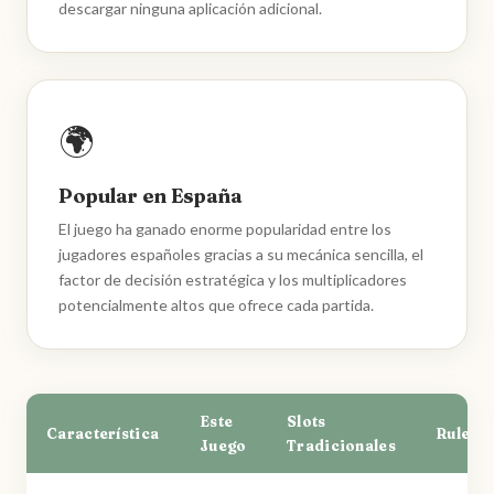
descargar ninguna aplicación adicional.
🌍
Popular en España
El juego ha ganado enorme popularidad entre los
jugadores españoles gracias a su mecánica sencilla, el
factor de decisión estratégica y los multiplicadores
potencialmente altos que ofrece cada partida.
Este
Slots
Característica
Ruleta
Juego
Tradicionales