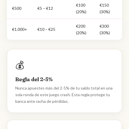
€100
€150
€500
€5 – €12
(20%)
(30%)
€200
€300
€1.000+
€10 – €25
(20%)
(30%)
💰
Regla del 2-5%
Nunca apuestes más del 2-5% de tu saldo total en una
sola ronda de este juego crash. Esta regla protege tu
banca ante racha de pérdidas.