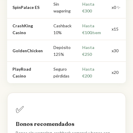
Sin
Hasta
SpinPalace ES
x0 ✨
wagering
€300
CrashKing
Cashback
Hasta
x15
Casino
10%
€100/sem
Depósito
Hasta
GoldenChicken
x30
125%
€250
PlayRoad
Seguro
Hasta
x20
Casino
pérdidas
€200
✅
Bonos recomendados
Bonos sin wagering, cashback semanal y bonos con