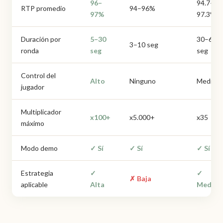
96–
94.7–
RTP promedio
94–96%
97%
97.3%
Duración por
5–30
30–60
3–10 seg
ronda
seg
seg
Control del
Alto
Ninguno
Medio
jugador
Multiplicador
x100+
x5.000+
x35
máximo
Modo demo
✓ Sí
✓ Sí
✓ Sí
Estrategia
✓
✓
✗ Baja
aplicable
Alta
Media