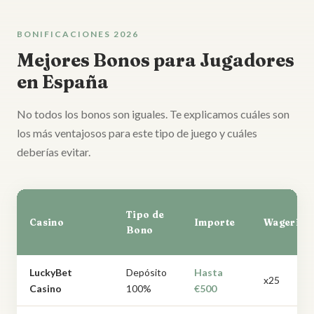
BONIFICACIONES 2026
Mejores Bonos para Jugadores
en España
No todos los bonos son iguales. Te explicamos cuáles son
los más ventajosos para este tipo de juego y cuáles
deberías evitar.
Tipo de
Casino
Importe
Wagering
Bono
LuckyBet
Depósito
Hasta
x25
Casino
100%
€500