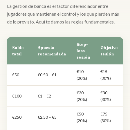
La gestión de banca es el factor diferenciador entre
jugadores que mantienen el control y los que pierden más
de lo previsto. Aquí te damos las reglas fundamentales.
Stop-
Saldo
Apuesta
Objetivo
loss
total
recomendada
sesión
sesión
€10
€15
€50
€0.50 – €1
(20%)
(30%)
€20
€30
€100
€1 – €2
(20%)
(30%)
€50
€75
€250
€2.50 – €5
(20%)
(30%)