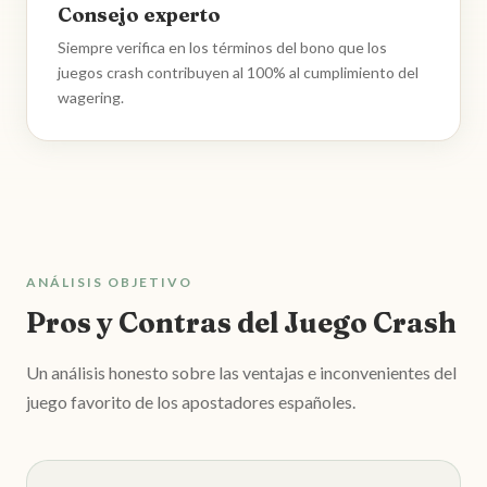
Consejo experto
Siempre verifica en los términos del bono que los
juegos crash contribuyen al 100% al cumplimiento del
wagering.
ANÁLISIS OBJETIVO
Pros y Contras del Juego Crash
Un análisis honesto sobre las ventajas e inconvenientes del
juego favorito de los apostadores españoles.