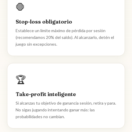
🛑
Stop-loss obligatorio
Establece un límite máximo de pérdida por sesión
(recomendamos 20% del saldo). Al alcanzarlo, detén el
juego sin excepciones.
🏆
Take-profit inteligente
Si alcanzas tu objetivo de ganancia sesión, retira y para.
No sigas jugando intentando ganar más: las
probabilidades no cambian.