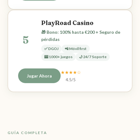
PlayRoad Casino
🎁 Bono: 100% hasta €200 + Seguro de
5
pérdidas
✅ DGOJ
📲 Móvil first
🎰 1000+ juegos
🌙 24/7 Soporte
★★★★☆
Jugar Ahora
4.5/5
GUÍA COMPLETA