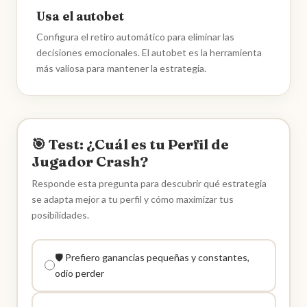
Usa el autobet
Configura el retiro automático para eliminar las
decisiones emocionales. El autobet es la herramienta
más valiosa para mantener la estrategia.
🎯 Test: ¿Cuál es tu Perfil de
Jugador Crash?
Responde esta pregunta para descubrir qué estrategia
se adapta mejor a tu perfil y cómo maximizar tus
posibilidades.
🛡️ Prefiero ganancias pequeñas y constantes,
odio perder