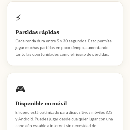
⚡
Partidas rápidas
Cada ronda dura entre 5 y 30 segundos. Esto permite
jugar muchas partidas en poco tiempo, aumentando
tanto las oportunidades como el riesgo de pérdidas.
🎮
Disponible en móvil
El juego está optimizado para dispositivos móviles iOS
y Android. Puedes jugar desde cualquier lugar con una
conexión estable a internet sin necesidad de