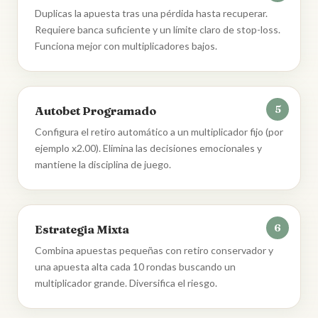
Duplicas la apuesta tras una pérdida hasta recuperar.
Requiere banca suficiente y un límite claro de stop-loss.
Funciona mejor con multiplicadores bajos.
5
Autobet Programado
Configura el retiro automático a un multiplicador fijo (por
ejemplo x2.00). Elimina las decisiones emocionales y
mantiene la disciplina de juego.
6
Estrategia Mixta
Combina apuestas pequeñas con retiro conservador y
una apuesta alta cada 10 rondas buscando un
multiplicador grande. Diversifica el riesgo.