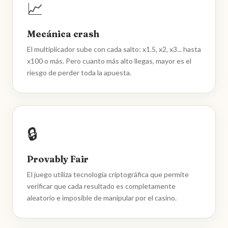
📈
Mecánica crash
El multiplicador sube con cada salto: x1.5, x2, x3... hasta
x100 o más. Pero cuanto más alto llegas, mayor es el
riesgo de perder toda la apuesta.
🔒
Provably Fair
El juego utiliza tecnología criptográfica que permite
verificar que cada resultado es completamente
aleatorio e imposible de manipular por el casino.