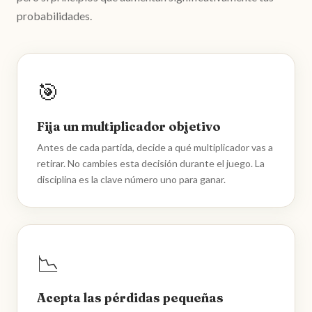
probabilidades.
🎯
Fija un multiplicador objetivo
Antes de cada partida, decide a qué multiplicador vas a
retirar. No cambies esta decisión durante el juego. La
disciplina es la clave número uno para ganar.
📉
Acepta las pérdidas pequeñas