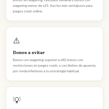
wagering menor de x25. Son los más ventajosos para
juegos crash online.
⚠️
Bonos a evitar
Bonos con wagering superior a x40, bonos con
restricciones en juegos crash, o con límites de apuesta
por ronda inferiores a tu estrategia habitual.
💡