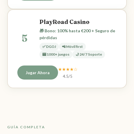
PlayRoad Casino
🎁 Bono: 100% hasta €200 + Seguro de
5
pérdidas
✅ DGOJ
📲 Móvil first
🎰 1000+ juegos
🌙 24/7 Soporte
★★★★☆
Jugar Ahora
4.5/5
GUÍA COMPLETA