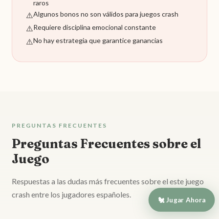
raros
Algunos bonos no son válidos para juegos crash
⚠️
Requiere disciplina emocional constante
⚠️
No hay estrategia que garantice ganancias
⚠️
PREGUNTAS FRECUENTES
Preguntas Frecuentes sobre el
Juego
Respuestas a las dudas más frecuentes sobre el este juego
crash entre los jugadores españoles.
🐔 Jugar Ahora