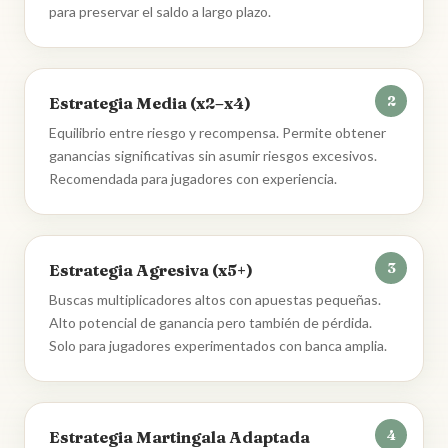
para preservar el saldo a largo plazo.
2
Estrategia Media (x2–x4)
Equilibrio entre riesgo y recompensa. Permite obtener
ganancias significativas sin asumir riesgos excesivos.
Recomendada para jugadores con experiencia.
3
Estrategia Agresiva (x5+)
Buscas multiplicadores altos con apuestas pequeñas.
Alto potencial de ganancia pero también de pérdida.
Solo para jugadores experimentados con banca amplia.
4
Estrategia Martingala Adaptada