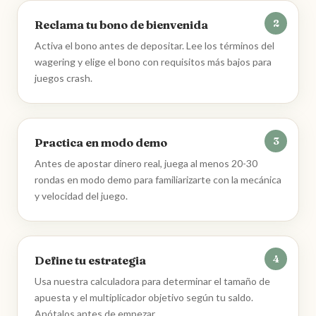
2
Reclama tu bono de bienvenida
Activa el bono antes de depositar. Lee los términos del
wagering y elige el bono con requisitos más bajos para
juegos crash.
3
Practica en modo demo
Antes de apostar dinero real, juega al menos 20-30
rondas en modo demo para familiarizarte con la mecánica
y velocidad del juego.
4
Define tu estrategia
Usa nuestra calculadora para determinar el tamaño de
apuesta y el multiplicador objetivo según tu saldo.
Anótalos antes de empezar.