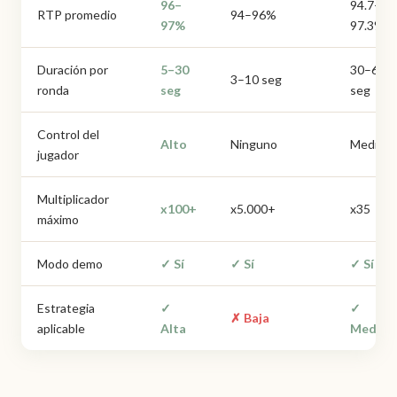
96–
94.7–
RTP promedio
94–96%
97%
97.3%
Duración por
5–30
30–60
3–10 seg
ronda
seg
seg
Control del
Alto
Ninguno
Medio
jugador
Multiplicador
x100+
x5.000+
x35
máximo
Modo demo
✓ Sí
✓ Sí
✓ Sí
Estrategia
✓
✓
✗ Baja
aplicable
Alta
Media