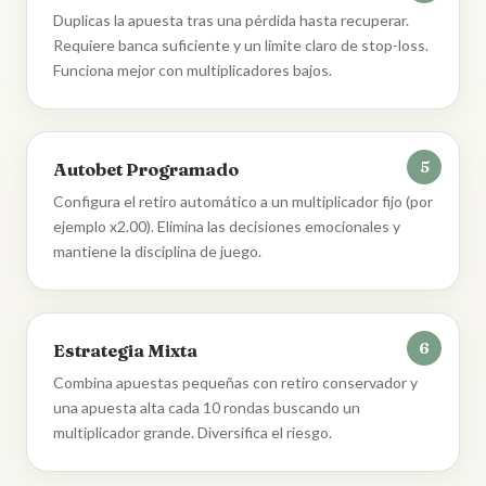
Duplicas la apuesta tras una pérdida hasta recuperar.
Requiere banca suficiente y un límite claro de stop-loss.
Funciona mejor con multiplicadores bajos.
5
Autobet Programado
Configura el retiro automático a un multiplicador fijo (por
ejemplo x2.00). Elimina las decisiones emocionales y
mantiene la disciplina de juego.
6
Estrategia Mixta
Combina apuestas pequeñas con retiro conservador y
una apuesta alta cada 10 rondas buscando un
multiplicador grande. Diversifica el riesgo.