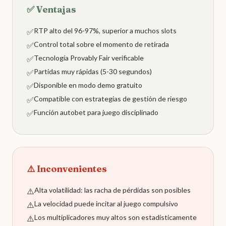
✅ Ventajas
RTP alto del 96-97%, superior a muchos slots
✅
Control total sobre el momento de retirada
✅
Tecnología Provably Fair verificable
✅
Partidas muy rápidas (5-30 segundos)
✅
Disponible en modo demo gratuito
✅
Compatible con estrategias de gestión de riesgo
✅
Función autobet para juego disciplinado
✅
⚠️ Inconvenientes
Alta volatilidad: las racha de pérdidas son posibles
⚠️
La velocidad puede incitar al juego compulsivo
⚠️
Los multiplicadores muy altos son estadísticamente
⚠️