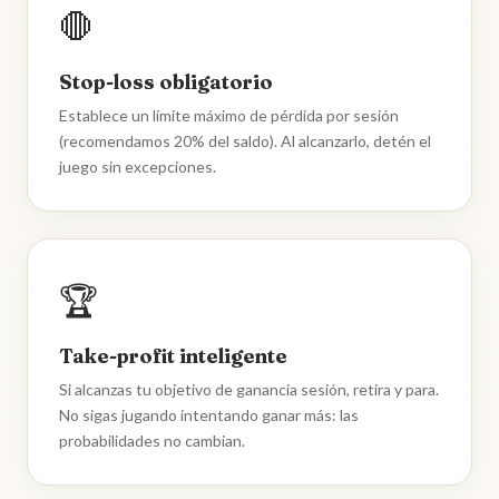
🛑
Stop-loss obligatorio
Establece un límite máximo de pérdida por sesión
(recomendamos 20% del saldo). Al alcanzarlo, detén el
juego sin excepciones.
🏆
Take-profit inteligente
Si alcanzas tu objetivo de ganancia sesión, retira y para.
No sigas jugando intentando ganar más: las
probabilidades no cambian.