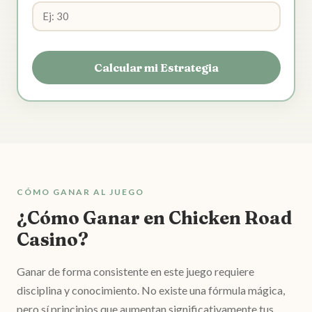
Calcular mi Estrategia
CÓMO GANAR AL JUEGO
¿Cómo Ganar en Chicken Road
Casino?
Ganar de forma consistente en este juego requiere
disciplina y conocimiento. No existe una fórmula mágica,
pero sí principios que aumentan significativamente tus