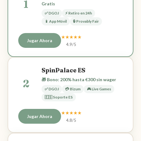
1
Gratis
✅ DGOJ
⚡ Retiro en 24h
📱 App Móvil
🔒 Provably Fair
★★★★★
Jugar Ahora
4.9/5
SpinPalace ES
🎁 Bono: 200% hasta €300 sin wager
2
✅ DGOJ
💳 Bizum
🎮 Live Games
🇪🇸 Soporte ES
★★★★★
Jugar Ahora
4.8/5