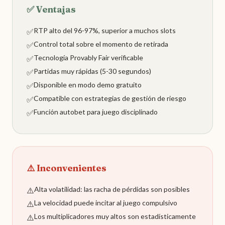
✅ Ventajas
RTP alto del 96-97%, superior a muchos slots
✅
Control total sobre el momento de retirada
✅
Tecnología Provably Fair verificable
✅
Partidas muy rápidas (5-30 segundos)
✅
Disponible en modo demo gratuito
✅
Compatible con estrategias de gestión de riesgo
✅
Función autobet para juego disciplinado
✅
⚠️ Inconvenientes
Alta volatilidad: las racha de pérdidas son posibles
⚠️
La velocidad puede incitar al juego compulsivo
⚠️
Los multiplicadores muy altos son estadísticamente
⚠️