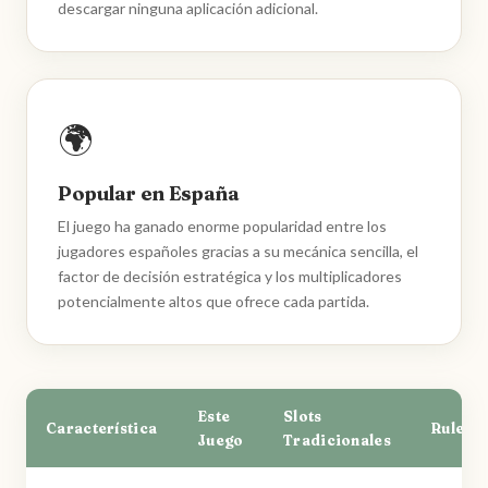
descargar ninguna aplicación adicional.
🌍
Popular en España
El juego ha ganado enorme popularidad entre los
jugadores españoles gracias a su mecánica sencilla, el
factor de decisión estratégica y los multiplicadores
potencialmente altos que ofrece cada partida.
Este
Slots
Característica
Ruleta
Juego
Tradicionales