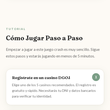
TUTORIAL
Cómo Jugar Paso a Paso
Empezar a jugar a este juego crash es muy sencillo. Sigue
estos pasos y estarás jugando en menos de 5 minutos.
1
Regístrate en un casino DGOJ
Elige uno de los 5 casinos recomendados. El registro es
gratuito y rápido. Necesitarás tu DNI y datos bancarios
para verificar tu identidad.