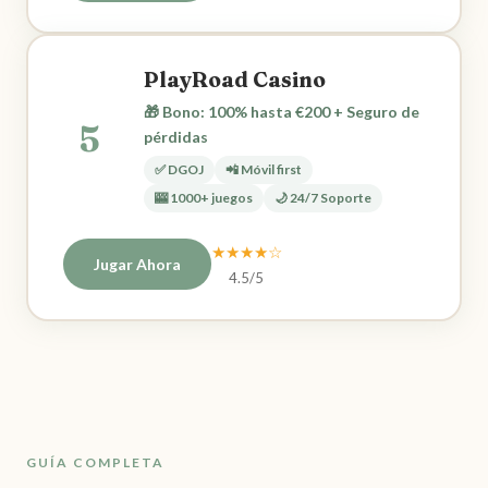
PlayRoad Casino
🎁 Bono: 100% hasta €200 + Seguro de
5
pérdidas
✅ DGOJ
📲 Móvil first
🎰 1000+ juegos
🌙 24/7 Soporte
★★★★☆
Jugar Ahora
4.5/5
GUÍA COMPLETA