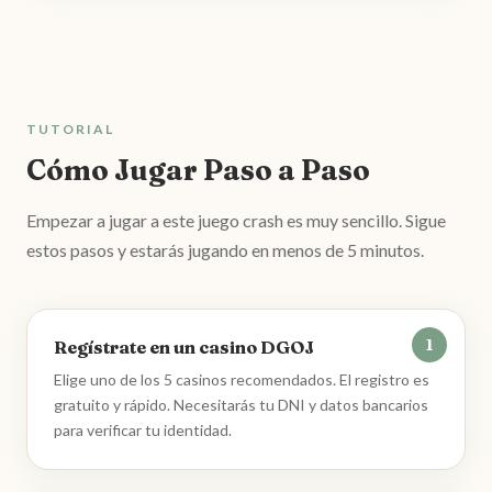
TUTORIAL
Cómo Jugar Paso a Paso
Empezar a jugar a este juego crash es muy sencillo. Sigue
estos pasos y estarás jugando en menos de 5 minutos.
1
Regístrate en un casino DGOJ
Elige uno de los 5 casinos recomendados. El registro es
gratuito y rápido. Necesitarás tu DNI y datos bancarios
para verificar tu identidad.