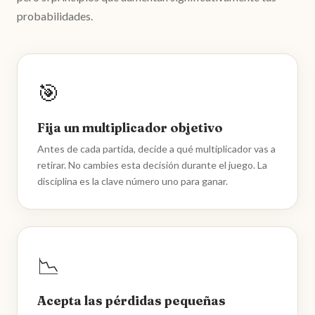
probabilidades.
🎯
Fija un multiplicador objetivo
Antes de cada partida, decide a qué multiplicador vas a
retirar. No cambies esta decisión durante el juego. La
disciplina es la clave número uno para ganar.
📉
Acepta las pérdidas pequeñas