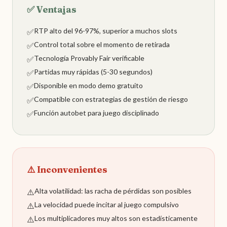
✅ Ventajas
RTP alto del 96-97%, superior a muchos slots
✅
Control total sobre el momento de retirada
✅
Tecnología Provably Fair verificable
✅
Partidas muy rápidas (5-30 segundos)
✅
Disponible en modo demo gratuito
✅
Compatible con estrategias de gestión de riesgo
✅
Función autobet para juego disciplinado
✅
⚠️ Inconvenientes
Alta volatilidad: las racha de pérdidas son posibles
⚠️
La velocidad puede incitar al juego compulsivo
⚠️
Los multiplicadores muy altos son estadísticamente
⚠️