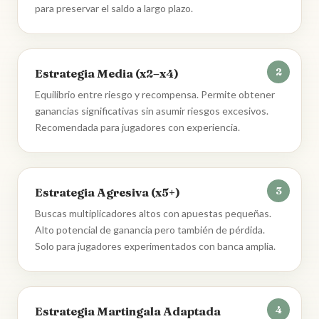
para preservar el saldo a largo plazo.
2
Estrategia Media (x2–x4)
Equilibrio entre riesgo y recompensa. Permite obtener
ganancias significativas sin asumir riesgos excesivos.
Recomendada para jugadores con experiencia.
3
Estrategia Agresiva (x5+)
Buscas multiplicadores altos con apuestas pequeñas.
Alto potencial de ganancia pero también de pérdida.
Solo para jugadores experimentados con banca amplia.
4
Estrategia Martingala Adaptada