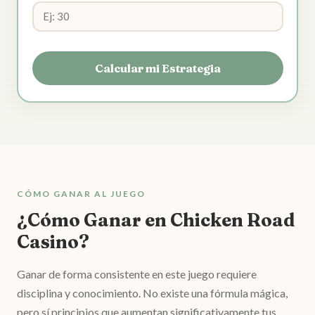
Calcular mi Estrategia
CÓMO GANAR AL JUEGO
¿Cómo Ganar en Chicken Road
Casino?
Ganar de forma consistente en este juego requiere
disciplina y conocimiento. No existe una fórmula mágica,
pero sí principios que aumentan significativamente tus