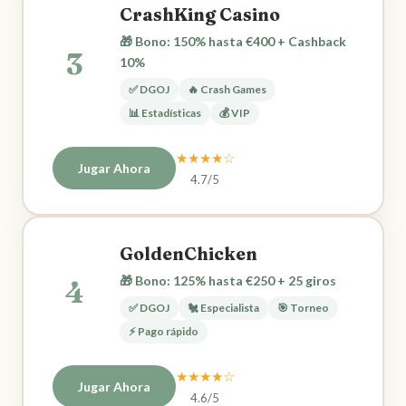
CrashKing Casino
🎁 Bono: 150% hasta €400 + Cashback
3
10%
✅ DGOJ
🔥 Crash Games
📊 Estadísticas
💰 VIP
★★★★☆
Jugar Ahora
4.7/5
GoldenChicken
🎁 Bono: 125% hasta €250 + 25 giros
4
✅ DGOJ
🐔 Especialista
🎯 Torneo
⚡ Pago rápido
★★★★☆
Jugar Ahora
4.6/5