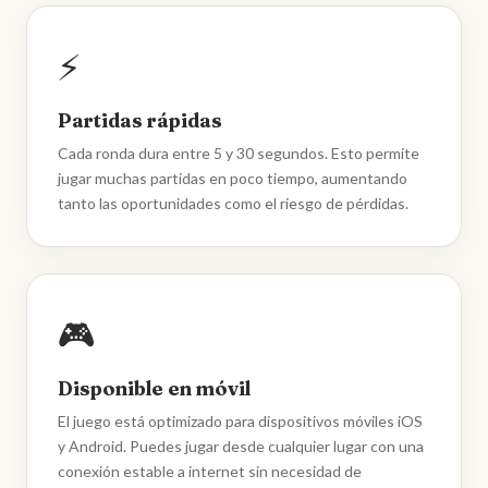
⚡
Partidas rápidas
Cada ronda dura entre 5 y 30 segundos. Esto permite
jugar muchas partidas en poco tiempo, aumentando
tanto las oportunidades como el riesgo de pérdidas.
🎮
Disponible en móvil
El juego está optimizado para dispositivos móviles iOS
y Android. Puedes jugar desde cualquier lugar con una
conexión estable a internet sin necesidad de