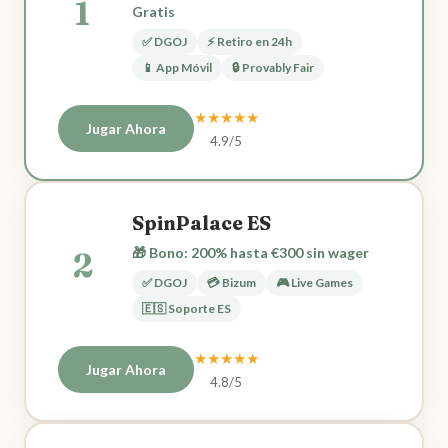
1
Gratis
✅ DGOJ
⚡ Retiro en 24h
📱 App Móvil
🔒 Provably Fair
★★★★★
Jugar Ahora
4.9/5
SpinPalace ES
🎁 Bono: 200% hasta €300 sin wager
2
✅ DGOJ
💳 Bizum
🎮 Live Games
🇪🇸 Soporte ES
★★★★★
Jugar Ahora
4.8/5