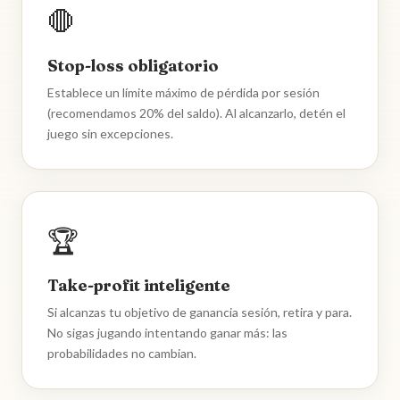
🛑
Stop-loss obligatorio
Establece un límite máximo de pérdida por sesión
(recomendamos 20% del saldo). Al alcanzarlo, detén el
juego sin excepciones.
🏆
Take-profit inteligente
Si alcanzas tu objetivo de ganancia sesión, retira y para.
No sigas jugando intentando ganar más: las
probabilidades no cambian.