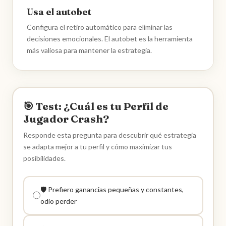
Usa el autobet
Configura el retiro automático para eliminar las
decisiones emocionales. El autobet es la herramienta
más valiosa para mantener la estrategia.
🎯 Test: ¿Cuál es tu Perfil de
Jugador Crash?
Responde esta pregunta para descubrir qué estrategia
se adapta mejor a tu perfil y cómo maximizar tus
posibilidades.
🛡️ Prefiero ganancias pequeñas y constantes,
odio perder