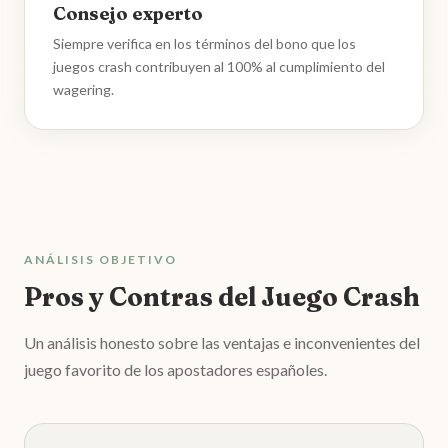
Consejo experto
Siempre verifica en los términos del bono que los
juegos crash contribuyen al 100% al cumplimiento del
wagering.
ANÁLISIS OBJETIVO
Pros y Contras del Juego Crash
Un análisis honesto sobre las ventajas e inconvenientes del
juego favorito de los apostadores españoles.