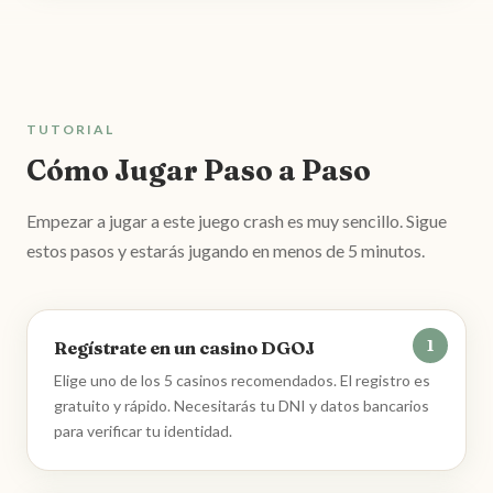
TUTORIAL
Cómo Jugar Paso a Paso
Empezar a jugar a este juego crash es muy sencillo. Sigue
estos pasos y estarás jugando en menos de 5 minutos.
1
Regístrate en un casino DGOJ
Elige uno de los 5 casinos recomendados. El registro es
gratuito y rápido. Necesitarás tu DNI y datos bancarios
para verificar tu identidad.