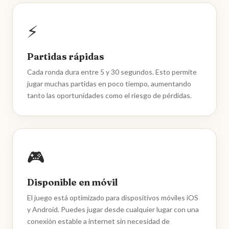
⚡
Partidas rápidas
Cada ronda dura entre 5 y 30 segundos. Esto permite
jugar muchas partidas en poco tiempo, aumentando
tanto las oportunidades como el riesgo de pérdidas.
🎮
Disponible en móvil
El juego está optimizado para dispositivos móviles iOS
y Android. Puedes jugar desde cualquier lugar con una
conexión estable a internet sin necesidad de