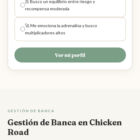
⚖️ Busco un equilibrio entre riesgo y
recompensa moderada
🚀 Me emociona la adrenalina y busco
multiplicadores altos
Ver mi perfil
GESTIÓN DE BANCA
Gestión de Banca en Chicken
Road