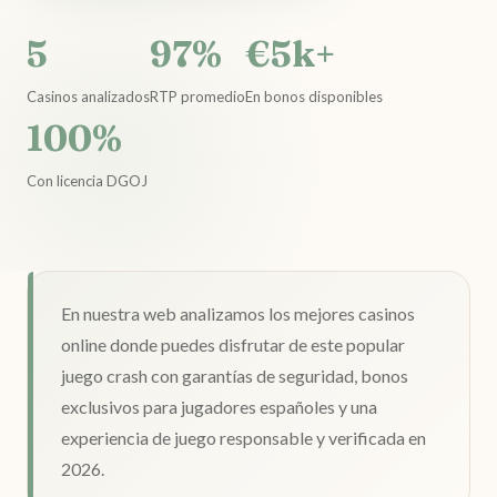
5
97%
€5k+
Casinos analizados
RTP promedio
En bonos disponibles
100%
Con licencia DGOJ
En nuestra web analizamos los mejores casinos
online donde puedes disfrutar de este popular
juego crash con garantías de seguridad, bonos
exclusivos para jugadores españoles y una
experiencia de juego responsable y verificada en
2026.