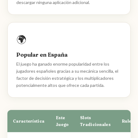
descargar ninguna aplicación adicional.
🌍
Popular en España
El juego ha ganado enorme popularidad entre los
jugadores españoles gracias a su mecánica sencilla, el
factor de decisión estratégica y los multiplicadores
potencialmente altos que ofrece cada partida.
Este
Slots
Característica
Ruleta
Juego
Tradicionales