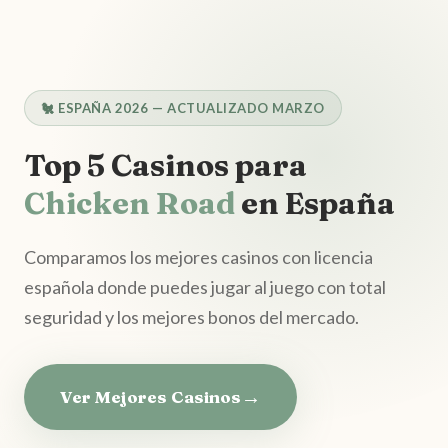
🐔 ESPAÑA 2026 — ACTUALIZADO MARZO
Top 5 Casinos para
Chicken Road
en España
Comparamos los mejores casinos con licencia
española donde puedes jugar al juego con total
seguridad y los mejores bonos del mercado.
→
Ver Mejores Casinos