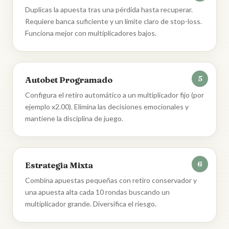
Duplicas la apuesta tras una pérdida hasta recuperar.
Requiere banca suficiente y un límite claro de stop-loss.
Funciona mejor con multiplicadores bajos.
5
Autobet Programado
Configura el retiro automático a un multiplicador fijo (por
ejemplo x2.00). Elimina las decisiones emocionales y
mantiene la disciplina de juego.
6
Estrategia Mixta
Combina apuestas pequeñas con retiro conservador y
una apuesta alta cada 10 rondas buscando un
multiplicador grande. Diversifica el riesgo.