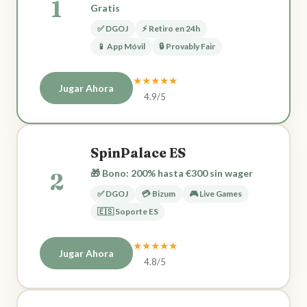
1
Gratis
✅ DGOJ
⚡ Retiro en 24h
📱 App Móvil
🔒 Provably Fair
★★★★★
Jugar Ahora
4.9/5
SpinPalace ES
🎁 Bono: 200% hasta €300 sin wager
2
✅ DGOJ
💳 Bizum
🎮 Live Games
🇪🇸 Soporte ES
★★★★★
Jugar Ahora
4.8/5