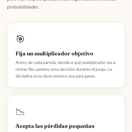
probabilidades.
🎯
Fija un multiplicador objetivo
Antes de cada partida, decide a qué multiplicador vas a
retirar. No cambies esta decisión durante el juego. La
disciplina es la clave número uno para ganar.
📉
Acepta las pérdidas pequeñas