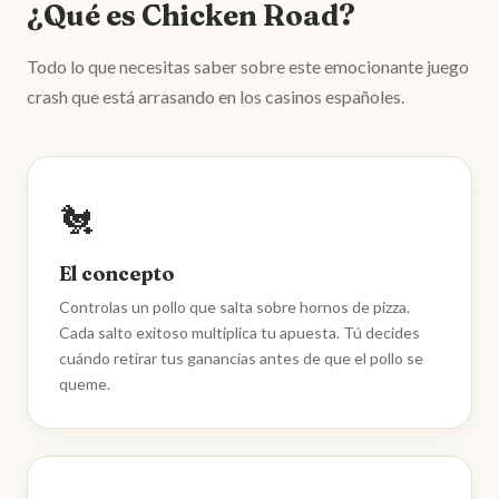
¿Qué es Chicken Road?
Todo lo que necesitas saber sobre este emocionante juego
crash que está arrasando en los casinos españoles.
🐔
El concepto
Controlas un pollo que salta sobre hornos de pizza.
Cada salto exitoso multiplica tu apuesta. Tú decides
cuándo retirar tus ganancias antes de que el pollo se
queme.