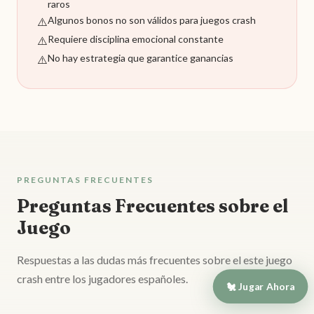
raros
Algunos bonos no son válidos para juegos crash
⚠️
Requiere disciplina emocional constante
⚠️
No hay estrategia que garantice ganancias
⚠️
PREGUNTAS FRECUENTES
Preguntas Frecuentes sobre el
Juego
Respuestas a las dudas más frecuentes sobre el este juego
crash entre los jugadores españoles.
🐔 Jugar Ahora