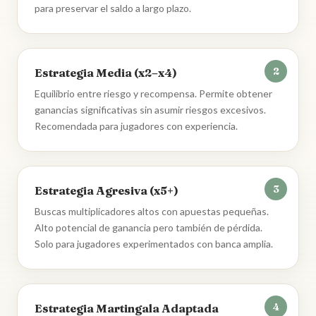
para preservar el saldo a largo plazo.
2
Estrategia Media (x2–x4)
Equilibrio entre riesgo y recompensa. Permite obtener
ganancias significativas sin asumir riesgos excesivos.
Recomendada para jugadores con experiencia.
3
Estrategia Agresiva (x5+)
Buscas multiplicadores altos con apuestas pequeñas.
Alto potencial de ganancia pero también de pérdida.
Solo para jugadores experimentados con banca amplia.
4
Estrategia Martingala Adaptada