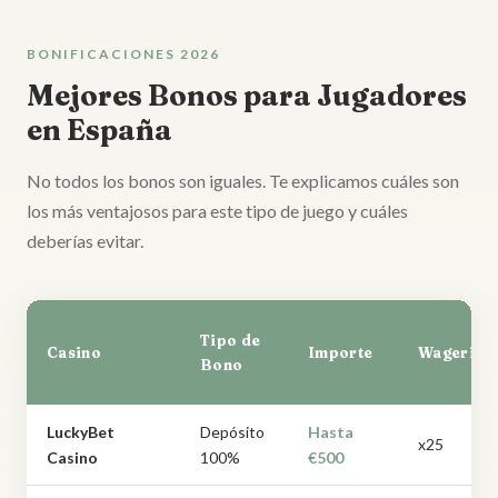
BONIFICACIONES 2026
Mejores Bonos para Jugadores
en España
No todos los bonos son iguales. Te explicamos cuáles son
los más ventajosos para este tipo de juego y cuáles
deberías evitar.
Tipo de
Casino
Importe
Wagering
Bono
LuckyBet
Depósito
Hasta
x25
Casino
100%
€500