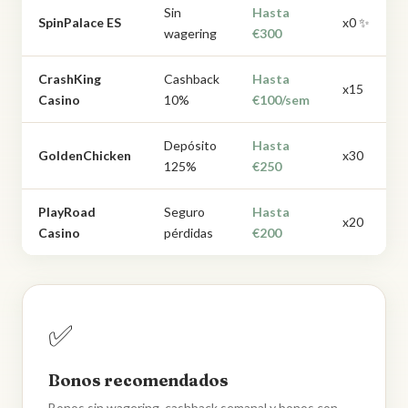
Sin
Hasta
SpinPalace ES
x0 ✨
wagering
€300
CrashKing
Cashback
Hasta
x15
Casino
10%
€100/sem
Depósito
Hasta
GoldenChicken
x30
125%
€250
PlayRoad
Seguro
Hasta
x20
Casino
pérdidas
€200
✅
Bonos recomendados
Bonos sin wagering, cashback semanal y bonos con