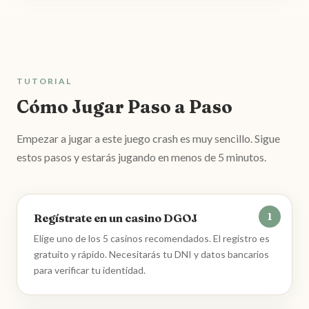
TUTORIAL
Cómo Jugar Paso a Paso
Empezar a jugar a este juego crash es muy sencillo. Sigue
estos pasos y estarás jugando en menos de 5 minutos.
1
Regístrate en un casino DGOJ
Elige uno de los 5 casinos recomendados. El registro es
gratuito y rápido. Necesitarás tu DNI y datos bancarios
para verificar tu identidad.