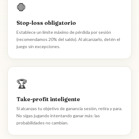
🛑
Stop-loss obligatorio
Establece un límite máximo de pérdida por sesión
(recomendamos 20% del saldo). Al alcanzarlo, detén el
juego sin excepciones.
🏆
Take-profit inteligente
Si alcanzas tu objetivo de ganancia sesión, retira y para.
No sigas jugando intentando ganar más: las
probabilidades no cambian.