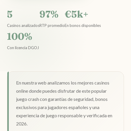
5
97%
€5k+
Casinos analizados
RTP promedio
En bonos disponibles
100%
Con licencia DGOJ
En nuestra web analizamos los mejores casinos
online donde puedes disfrutar de este popular
juego crash con garantías de seguridad, bonos
exclusivos para jugadores españoles y una
experiencia de juego responsable y verificada en
2026.