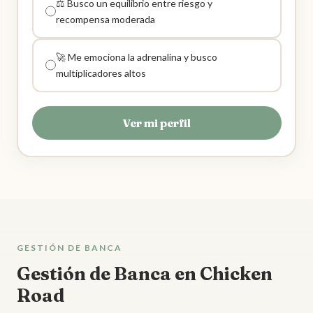
⚖️ Busco un equilibrio entre riesgo y
recompensa moderada
🚀 Me emociona la adrenalina y busco
multiplicadores altos
Ver mi perfil
GESTIÓN DE BANCA
Gestión de Banca en Chicken
Road