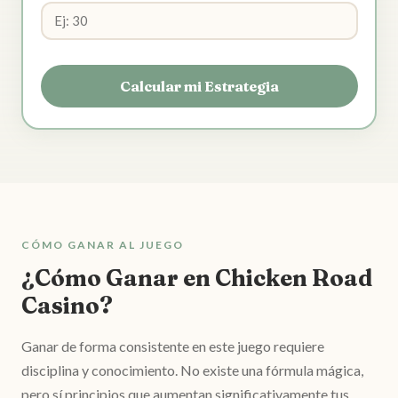
Calcular mi Estrategia
CÓMO GANAR AL JUEGO
¿Cómo Ganar en Chicken Road
Casino?
Ganar de forma consistente en este juego requiere
disciplina y conocimiento. No existe una fórmula mágica,
pero sí principios que aumentan significativamente tus