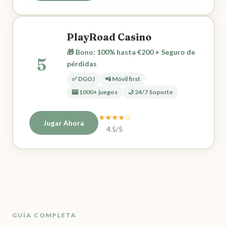
PlayRoad Casino
🎁 Bono: 100% hasta €200 + Seguro de
5
pérdidas
✅ DGOJ
📲 Móvil first
🎰 1000+ juegos
🌙 24/7 Soporte
★★★★☆
Jugar Ahora
4.5/5
GUÍA COMPLETA