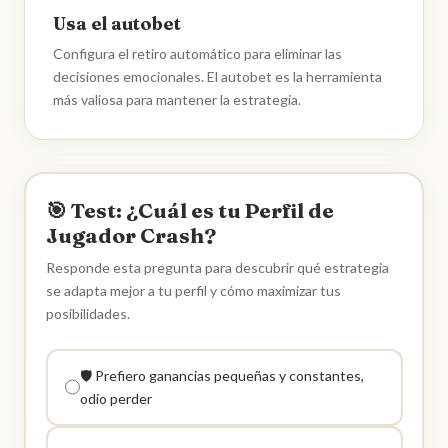
Usa el autobet
Configura el retiro automático para eliminar las
decisiones emocionales. El autobet es la herramienta
más valiosa para mantener la estrategia.
🎯 Test: ¿Cuál es tu Perfil de
Jugador Crash?
Responde esta pregunta para descubrir qué estrategia
se adapta mejor a tu perfil y cómo maximizar tus
posibilidades.
🛡️ Prefiero ganancias pequeñas y constantes,
odio perder