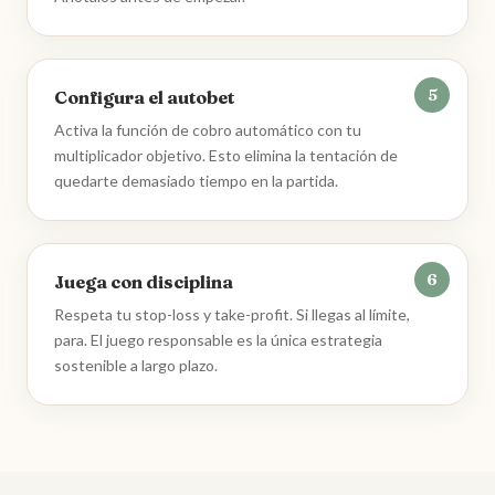
5
Configura el autobet
Activa la función de cobro automático con tu
multiplicador objetivo. Esto elimina la tentación de
quedarte demasiado tiempo en la partida.
6
Juega con disciplina
Respeta tu stop-loss y take-profit. Si llegas al límite,
para. El juego responsable es la única estrategia
sostenible a largo plazo.