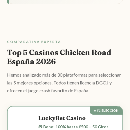
COMPARATIVA EXPERTA
Top 5 Casinos Chicken Road
España 2026
Hemos analizado más de 30 plataformas para seleccionar
las 5 mejores opciones. Todos tienen licencia DGOJ y
ofrecen el juego crash favorito de España.
LuckyBet Casino
🎁 Bono: 100% hasta €500 + 50 Giros