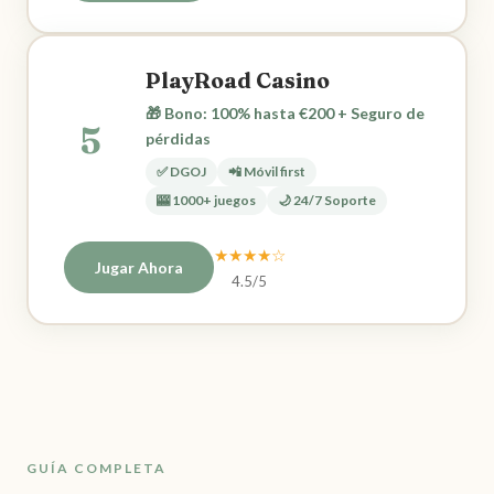
PlayRoad Casino
🎁 Bono: 100% hasta €200 + Seguro de
5
pérdidas
✅ DGOJ
📲 Móvil first
🎰 1000+ juegos
🌙 24/7 Soporte
★★★★☆
Jugar Ahora
4.5/5
GUÍA COMPLETA