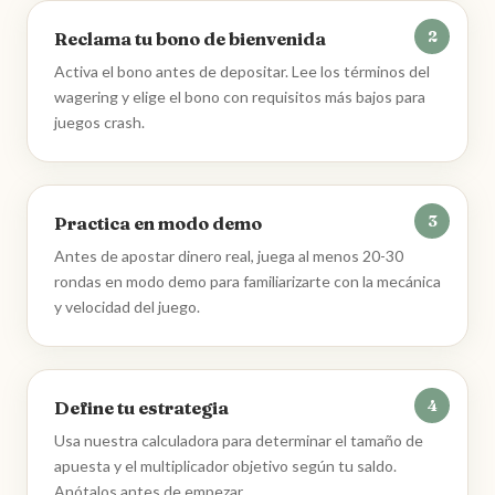
2
Reclama tu bono de bienvenida
Activa el bono antes de depositar. Lee los términos del
wagering y elige el bono con requisitos más bajos para
juegos crash.
3
Practica en modo demo
Antes de apostar dinero real, juega al menos 20-30
rondas en modo demo para familiarizarte con la mecánica
y velocidad del juego.
4
Define tu estrategia
Usa nuestra calculadora para determinar el tamaño de
apuesta y el multiplicador objetivo según tu saldo.
Anótalos antes de empezar.