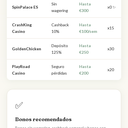
Sin
Hasta
SpinPalace ES
x0 ✨
wagering
€300
CrashKing
Cashback
Hasta
x15
Casino
10%
€100/sem
Depósito
Hasta
GoldenChicken
x30
125%
€250
PlayRoad
Seguro
Hasta
x20
Casino
pérdidas
€200
✅
Bonos recomendados
Bonos sin wagering, cashback semanal y bonos con