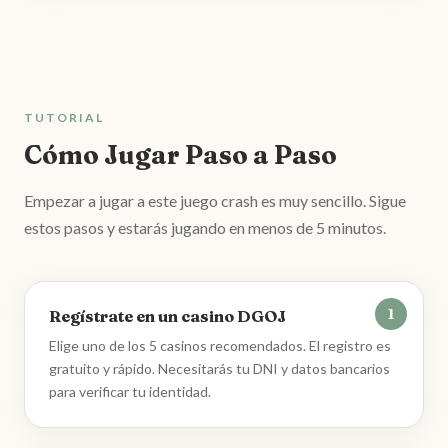
TUTORIAL
Cómo Jugar Paso a Paso
Empezar a jugar a este juego crash es muy sencillo. Sigue
estos pasos y estarás jugando en menos de 5 minutos.
1
Regístrate en un casino DGOJ
Elige uno de los 5 casinos recomendados. El registro es
gratuito y rápido. Necesitarás tu DNI y datos bancarios
para verificar tu identidad.