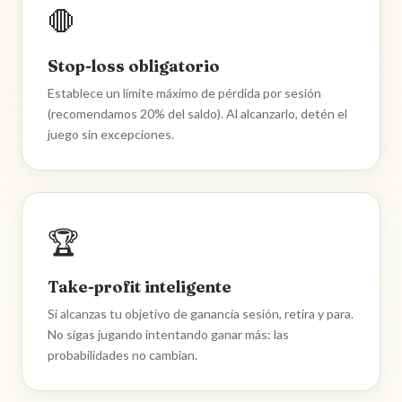
🛑
Stop-loss obligatorio
Establece un límite máximo de pérdida por sesión
(recomendamos 20% del saldo). Al alcanzarlo, detén el
juego sin excepciones.
🏆
Take-profit inteligente
Si alcanzas tu objetivo de ganancia sesión, retira y para.
No sigas jugando intentando ganar más: las
probabilidades no cambian.