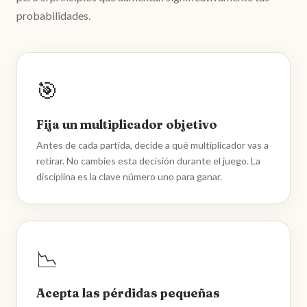
probabilidades.
🎯
Fija un multiplicador objetivo
Antes de cada partida, decide a qué multiplicador vas a
retirar. No cambies esta decisión durante el juego. La
disciplina es la clave número uno para ganar.
📉
Acepta las pérdidas pequeñas