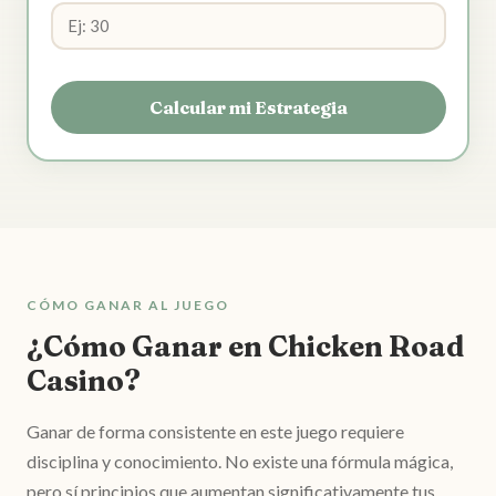
Calcular mi Estrategia
CÓMO GANAR AL JUEGO
¿Cómo Ganar en Chicken Road
Casino?
Ganar de forma consistente en este juego requiere
disciplina y conocimiento. No existe una fórmula mágica,
pero sí principios que aumentan significativamente tus