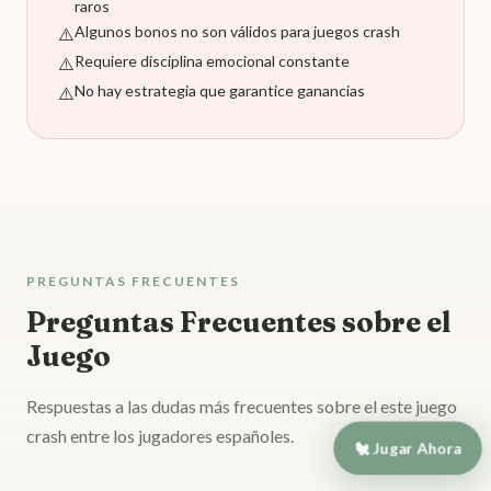
raros
Algunos bonos no son válidos para juegos crash
⚠️
Requiere disciplina emocional constante
⚠️
No hay estrategia que garantice ganancias
⚠️
PREGUNTAS FRECUENTES
Preguntas Frecuentes sobre el
Juego
Respuestas a las dudas más frecuentes sobre el este juego
crash entre los jugadores españoles.
🐔 Jugar Ahora