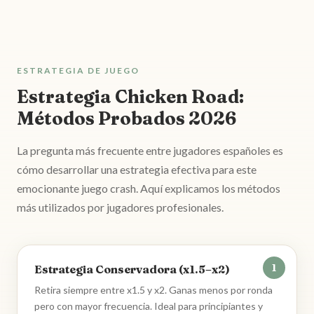
ESTRATEGIA DE JUEGO
Estrategia Chicken Road:
Métodos Probados 2026
La pregunta más frecuente entre jugadores españoles es
cómo desarrollar una estrategia efectiva para este
emocionante juego crash. Aquí explicamos los métodos
más utilizados por jugadores profesionales.
1
Estrategia Conservadora (x1.5–x2)
Retira siempre entre x1.5 y x2. Ganas menos por ronda
pero con mayor frecuencia. Ideal para principiantes y