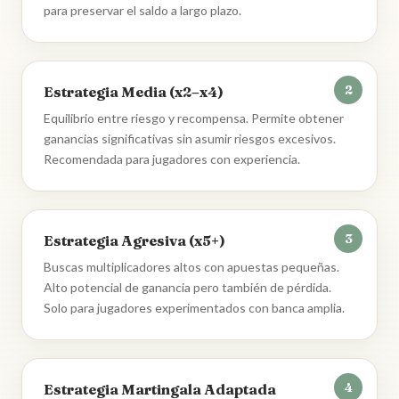
para preservar el saldo a largo plazo.
2
Estrategia Media (x2–x4)
Equilibrio entre riesgo y recompensa. Permite obtener
ganancias significativas sin asumir riesgos excesivos.
Recomendada para jugadores con experiencia.
3
Estrategia Agresiva (x5+)
Buscas multiplicadores altos con apuestas pequeñas.
Alto potencial de ganancia pero también de pérdida.
Solo para jugadores experimentados con banca amplia.
4
Estrategia Martingala Adaptada