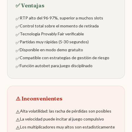
✅ Ventajas
RTP alto del 96-97%, superior a muchos slots
✅
Control total sobre el momento de retirada
✅
Tecnología Provably Fair verificable
✅
Partidas muy rápidas (5-30 segundos)
✅
Disponible en modo demo gratuito
✅
Compatible con estrategias de gestión de riesgo
✅
Función autobet para juego disciplinado
✅
⚠️ Inconvenientes
Alta volatilidad: las racha de pérdidas son posibles
⚠️
La velocidad puede incitar al juego compulsivo
⚠️
Los multiplicadores muy altos son estadísticamente
⚠️