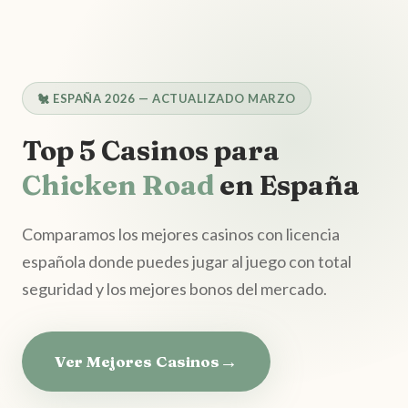
🐔 ESPAÑA 2026 — ACTUALIZADO MARZO
Top 5 Casinos para
Chicken Road
en España
Comparamos los mejores casinos con licencia
española donde puedes jugar al juego con total
seguridad y los mejores bonos del mercado.
→
Ver Mejores Casinos