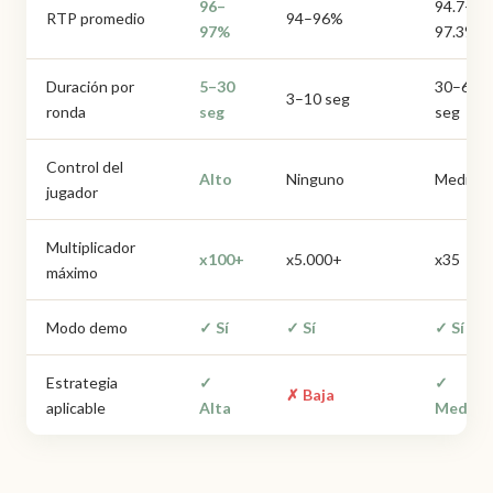
96–
94.7–
RTP promedio
94–96%
97%
97.3%
Duración por
5–30
30–60
3–10 seg
ronda
seg
seg
Control del
Alto
Ninguno
Medio
jugador
Multiplicador
x100+
x5.000+
x35
máximo
Modo demo
✓ Sí
✓ Sí
✓ Sí
Estrategia
✓
✓
✗ Baja
aplicable
Alta
Media