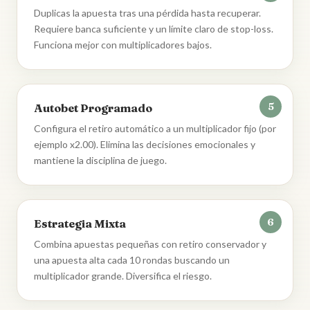
Duplicas la apuesta tras una pérdida hasta recuperar.
Requiere banca suficiente y un límite claro de stop-loss.
Funciona mejor con multiplicadores bajos.
5
Autobet Programado
Configura el retiro automático a un multiplicador fijo (por
ejemplo x2.00). Elimina las decisiones emocionales y
mantiene la disciplina de juego.
6
Estrategia Mixta
Combina apuestas pequeñas con retiro conservador y
una apuesta alta cada 10 rondas buscando un
multiplicador grande. Diversifica el riesgo.