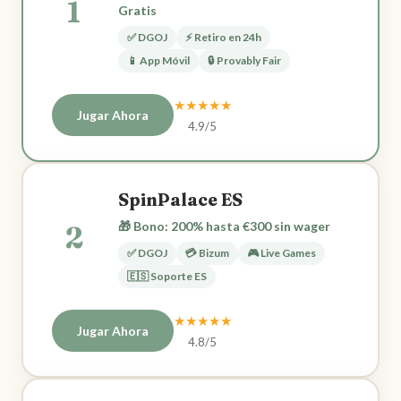
1
Gratis
✅ DGOJ
⚡ Retiro en 24h
📱 App Móvil
🔒 Provably Fair
★★★★★
Jugar Ahora
4.9/5
SpinPalace ES
🎁 Bono: 200% hasta €300 sin wager
2
✅ DGOJ
💳 Bizum
🎮 Live Games
🇪🇸 Soporte ES
★★★★★
Jugar Ahora
4.8/5