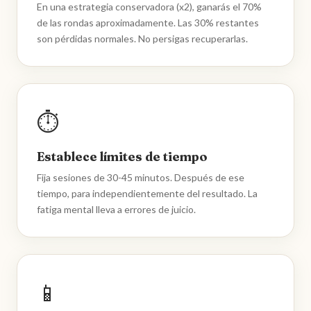
En una estrategia conservadora (x2), ganarás el 70%
de las rondas aproximadamente. Las 30% restantes
son pérdidas normales. No persigas recuperarlas.
⏱️
Establece límites de tiempo
Fija sesiones de 30-45 minutos. Después de ese
tiempo, para independientemente del resultado. La
fatiga mental lleva a errores de juicio.
📱