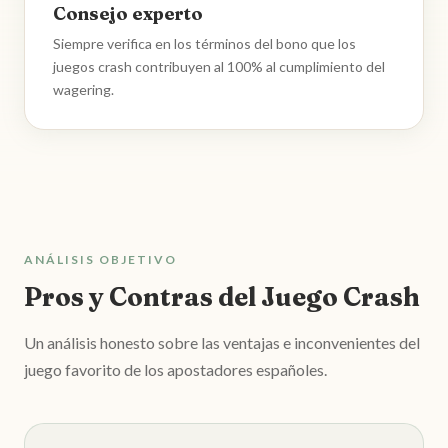
Consejo experto
Siempre verifica en los términos del bono que los
juegos crash contribuyen al 100% al cumplimiento del
wagering.
ANÁLISIS OBJETIVO
Pros y Contras del Juego Crash
Un análisis honesto sobre las ventajas e inconvenientes del
juego favorito de los apostadores españoles.