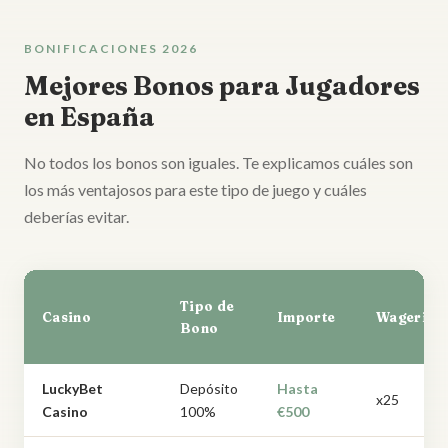
BONIFICACIONES 2026
Mejores Bonos para Jugadores
en España
No todos los bonos son iguales. Te explicamos cuáles son
los más ventajosos para este tipo de juego y cuáles
deberías evitar.
Tipo de
Casino
Importe
Wagering
Bono
LuckyBet
Depósito
Hasta
x25
Casino
100%
€500