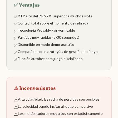
✅ Ventajas
RTP alto del 96-97%, superior a muchos slots
✅
Control total sobre el momento de retirada
✅
Tecnología Provably Fair verificable
✅
Partidas muy rápidas (5-30 segundos)
✅
Disponible en modo demo gratuito
✅
Compatible con estrategias de gestión de riesgo
✅
Función autobet para juego disciplinado
✅
⚠️ Inconvenientes
Alta volatilidad: las racha de pérdidas son posibles
⚠️
La velocidad puede incitar al juego compulsivo
⚠️
Los multiplicadores muy altos son estadísticamente
⚠️