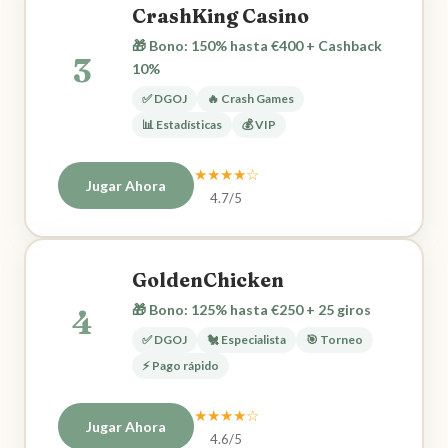
CrashKing Casino
🎁 Bono: 150% hasta €400 + Cashback
3
10%
✅ DGOJ
🔥 Crash Games
📊 Estadísticas
💰 VIP
★★★★☆
Jugar Ahora
4.7/5
GoldenChicken
🎁 Bono: 125% hasta €250 + 25 giros
4
✅ DGOJ
🐔 Especialista
🎯 Torneo
⚡ Pago rápido
★★★★☆
Jugar Ahora
4.6/5