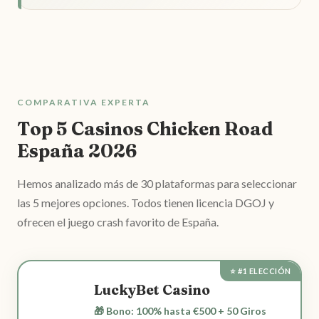
COMPARATIVA EXPERTA
Top 5 Casinos Chicken Road
España 2026
Hemos analizado más de 30 plataformas para seleccionar
las 5 mejores opciones. Todos tienen licencia DGOJ y
ofrecen el juego crash favorito de España.
LuckyBet Casino
🎁 Bono: 100% hasta €500 + 50 Giros