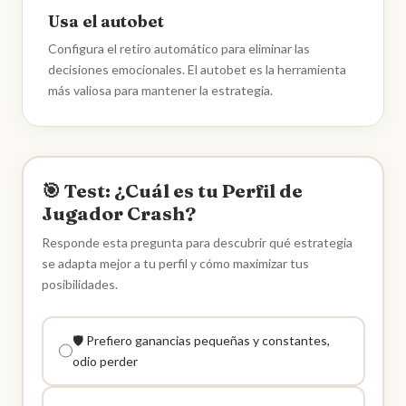
Usa el autobet
Configura el retiro automático para eliminar las
decisiones emocionales. El autobet es la herramienta
más valiosa para mantener la estrategia.
🎯 Test: ¿Cuál es tu Perfil de
Jugador Crash?
Responde esta pregunta para descubrir qué estrategia
se adapta mejor a tu perfil y cómo maximizar tus
posibilidades.
🛡️ Prefiero ganancias pequeñas y constantes,
odio perder