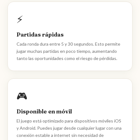
⚡
Partidas rápidas
Cada ronda dura entre 5 y 30 segundos. Esto permite
jugar muchas partidas en poco tiempo, aumentando
tanto las oportunidades como el riesgo de pérdidas.
🎮
Disponible en móvil
El juego está optimizado para dispositivos móviles iOS
y Android. Puedes jugar desde cualquier lugar con una
conexión estable a internet sin necesidad de