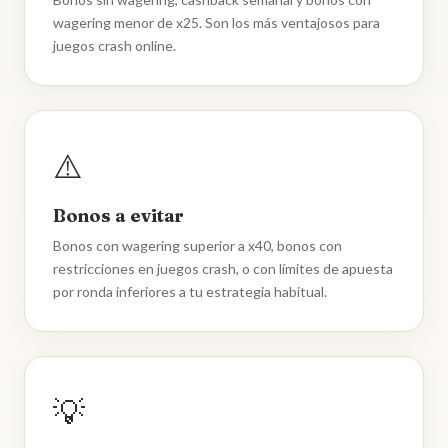
wagering menor de x25. Son los más ventajosos para
juegos crash online.
⚠️
Bonos a evitar
Bonos con wagering superior a x40, bonos con
restricciones en juegos crash, o con límites de apuesta
por ronda inferiores a tu estrategia habitual.
💡