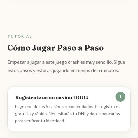
TUTORIAL
Cómo Jugar Paso a Paso
Empezar a jugar a este juego crash es muy sencillo. Sigue
estos pasos y estarás jugando en menos de 5 minutos.
1
Regístrate en un casino DGOJ
Elige uno de los 5 casinos recomendados. El registro es
gratuito y rápido. Necesitarás tu DNI y datos bancarios
para verificar tu identidad.