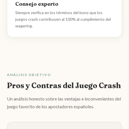
Consejo experto
Siempre verifica en los términos del bono que los
juegos crash contribuyen al 100% al cumplimiento del
wagering.
ANÁLISIS OBJETIVO
Pros y Contras del Juego Crash
Un análisis honesto sobre las ventajas e inconvenientes del
juego favorito de los apostadores españoles.