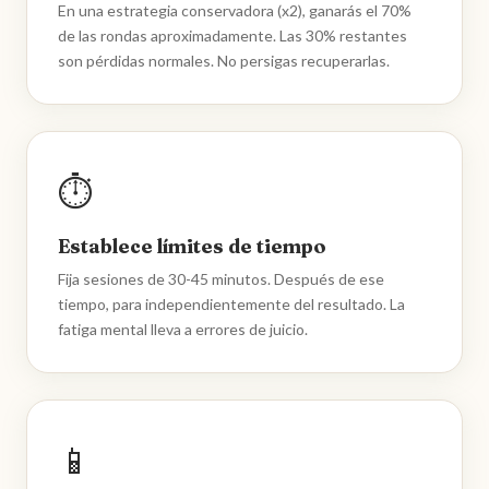
En una estrategia conservadora (x2), ganarás el 70%
de las rondas aproximadamente. Las 30% restantes
son pérdidas normales. No persigas recuperarlas.
⏱️
Establece límites de tiempo
Fija sesiones de 30-45 minutos. Después de ese
tiempo, para independientemente del resultado. La
fatiga mental lleva a errores de juicio.
📱