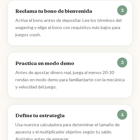
2
Reclama tu bono de bienvenida
Activa el bono antes de depositar. Lee los términos del
wagering y elige el bono con requisitos más bajos para
juegos crash.
3
Practica en modo demo
Antes de apostar dinero real, juega al menos 20-30
rondas en modo demo para familiarizarte con la mecánica
y velocidad del juego.
4
Define tu estrategia
Usa nuestra calculadora para determinar el tamaño de
apuesta y el multiplicador objetivo según tu saldo.
Anótalos antes de empezar.