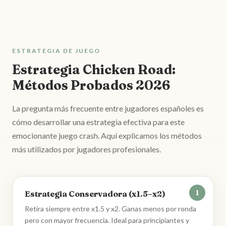
ESTRATEGIA DE JUEGO
Estrategia Chicken Road:
Métodos Probados 2026
La pregunta más frecuente entre jugadores españoles es
cómo desarrollar una estrategia efectiva para este
emocionante juego crash. Aquí explicamos los métodos
más utilizados por jugadores profesionales.
1
Estrategia Conservadora (x1.5–x2)
Retira siempre entre x1.5 y x2. Ganas menos por ronda
pero con mayor frecuencia. Ideal para principiantes y