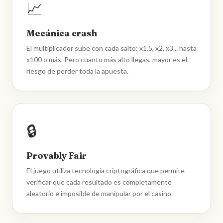
📈
Mecánica crash
El multiplicador sube con cada salto: x1.5, x2, x3... hasta
x100 o más. Pero cuanto más alto llegas, mayor es el
riesgo de perder toda la apuesta.
🔒
Provably Fair
El juego utiliza tecnología criptográfica que permite
verificar que cada resultado es completamente
aleatorio e imposible de manipular por el casino.