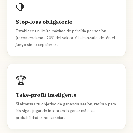
🛑
Stop-loss obligatorio
Establece un límite máximo de pérdida por sesión
(recomendamos 20% del saldo). Al alcanzarlo, detén el
juego sin excepciones.
🏆
Take-profit inteligente
Si alcanzas tu objetivo de ganancia sesión, retira y para.
No sigas jugando intentando ganar más: las
probabilidades no cambian.