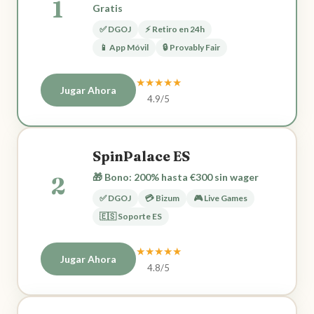
1
Gratis
✅ DGOJ
⚡ Retiro en 24h
📱 App Móvil
🔒 Provably Fair
★★★★★
Jugar Ahora
4.9/5
SpinPalace ES
🎁 Bono: 200% hasta €300 sin wager
2
✅ DGOJ
💳 Bizum
🎮 Live Games
🇪🇸 Soporte ES
★★★★★
Jugar Ahora
4.8/5