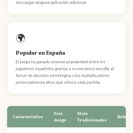
descargar ninguna aplicación adicional.
🌍
Popular en España
El juego ha ganado enorme popularidad entre los
jugadores españoles gracias a su mecánica sencilla, el
factor de decisión estratégica y los multiplicadores
potencialmente altos que ofrece cada partida.
Este
Slots
Característica
Ruleta
Juego
Tradicionales