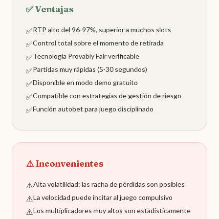
✅ Ventajas
RTP alto del 96-97%, superior a muchos slots
✅
Control total sobre el momento de retirada
✅
Tecnología Provably Fair verificable
✅
Partidas muy rápidas (5-30 segundos)
✅
Disponible en modo demo gratuito
✅
Compatible con estrategias de gestión de riesgo
✅
Función autobet para juego disciplinado
✅
⚠️ Inconvenientes
Alta volatilidad: las racha de pérdidas son posibles
⚠️
La velocidad puede incitar al juego compulsivo
⚠️
Los multiplicadores muy altos son estadísticamente
⚠️