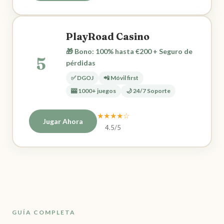
PlayRoad Casino
🎁 Bono: 100% hasta €200 + Seguro de
5
pérdidas
✅ DGOJ
📲 Móvil first
🎰 1000+ juegos
🌙 24/7 Soporte
★★★★☆
Jugar Ahora
4.5/5
GUÍA COMPLETA