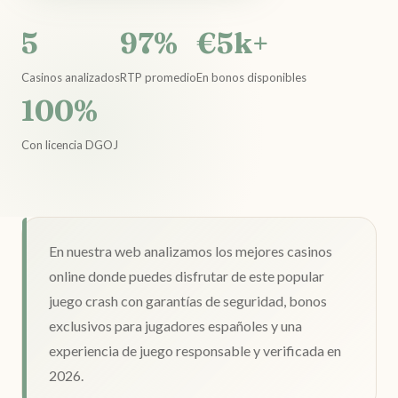
5
97%
€5k+
Casinos analizados
RTP promedio
En bonos disponibles
100%
Con licencia DGOJ
En nuestra web analizamos los mejores casinos
online donde puedes disfrutar de este popular
juego crash con garantías de seguridad, bonos
exclusivos para jugadores españoles y una
experiencia de juego responsable y verificada en
2026.