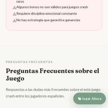
raros
Algunos bonos no son válidos para juegos crash
⚠️
Requiere disciplina emocional constante
⚠️
No hay estrategia que garantice ganancias
⚠️
PREGUNTAS FRECUENTES
Preguntas Frecuentes sobre el
Juego
Respuestas a las dudas más frecuentes sobre el este juego
crash entre los jugadores españoles.
🐔 Jugar Ahora