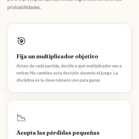
probabilidades.
🎯
Fija un multiplicador objetivo
Antes de cada partida, decide a qué multiplicador vas a
retirar. No cambies esta decisión durante el juego. La
disciplina es la clave número uno para ganar.
📉
Acepta las pérdidas pequeñas