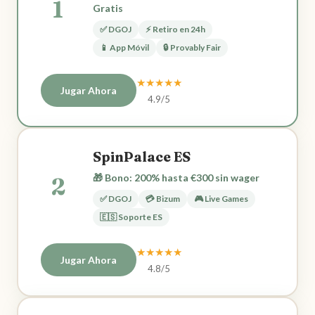
1
Gratis
✅ DGOJ
⚡ Retiro en 24h
📱 App Móvil
🔒 Provably Fair
★★★★★
Jugar Ahora
4.9/5
SpinPalace ES
🎁 Bono: 200% hasta €300 sin wager
2
✅ DGOJ
💳 Bizum
🎮 Live Games
🇪🇸 Soporte ES
★★★★★
Jugar Ahora
4.8/5