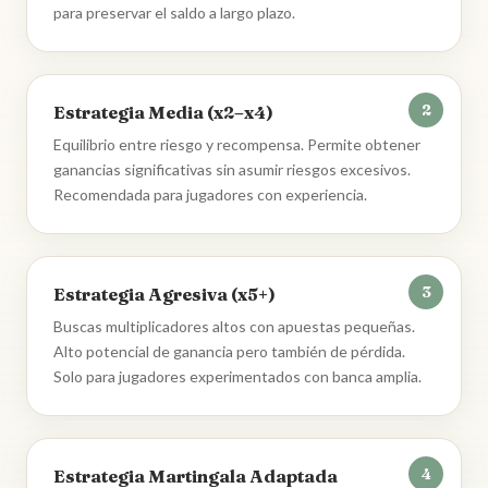
para preservar el saldo a largo plazo.
2
Estrategia Media (x2–x4)
Equilibrio entre riesgo y recompensa. Permite obtener
ganancias significativas sin asumir riesgos excesivos.
Recomendada para jugadores con experiencia.
3
Estrategia Agresiva (x5+)
Buscas multiplicadores altos con apuestas pequeñas.
Alto potencial de ganancia pero también de pérdida.
Solo para jugadores experimentados con banca amplia.
4
Estrategia Martingala Adaptada