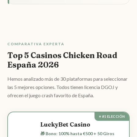
COMPARATIVA EXPERTA
Top 5 Casinos Chicken Road
España 2026
Hemos analizado más de 30 plataformas para seleccionar
las 5 mejores opciones. Todos tienen licencia DGOJ y
ofrecen el juego crash favorito de España.
LuckyBet Casino
🎁 Bono: 100% hasta €500 + 50 Giros