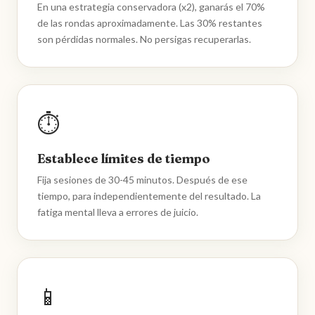
En una estrategia conservadora (x2), ganarás el 70%
de las rondas aproximadamente. Las 30% restantes
son pérdidas normales. No persigas recuperarlas.
⏱️
Establece límites de tiempo
Fija sesiones de 30-45 minutos. Después de ese
tiempo, para independientemente del resultado. La
fatiga mental lleva a errores de juicio.
📱