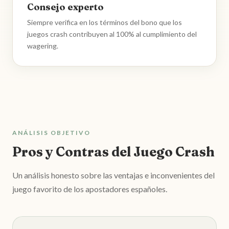
Consejo experto
Siempre verifica en los términos del bono que los
juegos crash contribuyen al 100% al cumplimiento del
wagering.
ANÁLISIS OBJETIVO
Pros y Contras del Juego Crash
Un análisis honesto sobre las ventajas e inconvenientes del
juego favorito de los apostadores españoles.