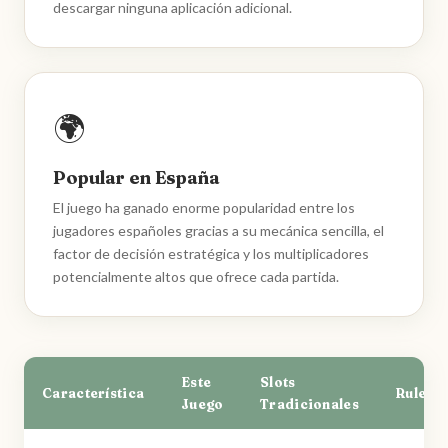
descargar ninguna aplicación adicional.
🌍
Popular en España
El juego ha ganado enorme popularidad entre los
jugadores españoles gracias a su mecánica sencilla, el
factor de decisión estratégica y los multiplicadores
potencialmente altos que ofrece cada partida.
Este
Slots
Característica
Ruleta
Juego
Tradicionales