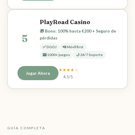
PlayRoad Casino
🎁 Bono: 100% hasta €200 + Seguro de
5
pérdidas
✅ DGOJ
📲 Móvil first
🎰 1000+ juegos
🌙 24/7 Soporte
★★★★☆
Jugar Ahora
4.5/5
GUÍA COMPLETA