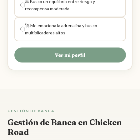
⚖️ Busco un equilibrio entre riesgo y
recompensa moderada
🚀 Me emociona la adrenalina y busco
multiplicadores altos
Ver mi perfil
GESTIÓN DE BANCA
Gestión de Banca en Chicken
Road