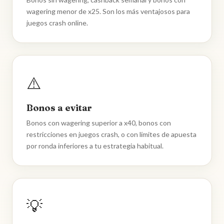
wagering menor de x25. Son los más ventajosos para
juegos crash online.
⚠️
Bonos a evitar
Bonos con wagering superior a x40, bonos con
restricciones en juegos crash, o con límites de apuesta
por ronda inferiores a tu estrategia habitual.
💡