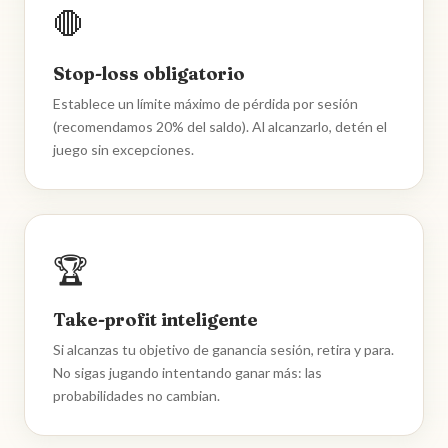
🛑
Stop-loss obligatorio
Establece un límite máximo de pérdida por sesión
(recomendamos 20% del saldo). Al alcanzarlo, detén el
juego sin excepciones.
🏆
Take-profit inteligente
Si alcanzas tu objetivo de ganancia sesión, retira y para.
No sigas jugando intentando ganar más: las
probabilidades no cambian.