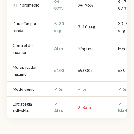
96–
94.7–
RTP promedio
94–96%
97%
97.3%
Duración por
5–30
30–60
3–10 seg
ronda
seg
seg
Control del
Alto
Ninguno
Medio
jugador
Multiplicador
x100+
x5.000+
x35
máximo
Modo demo
✓ Sí
✓ Sí
✓ Sí
Estrategia
✓
✓
✗ Baja
aplicable
Alta
Media