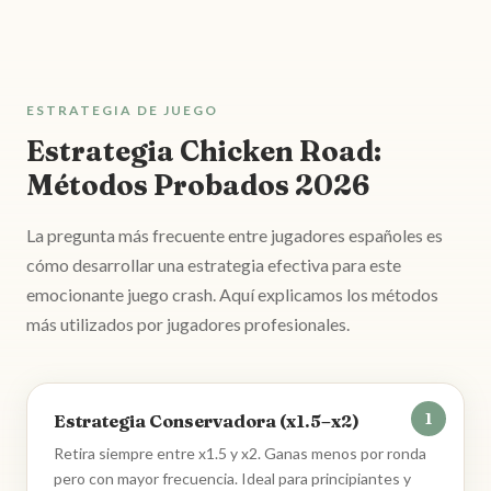
ESTRATEGIA DE JUEGO
Estrategia Chicken Road:
Métodos Probados 2026
La pregunta más frecuente entre jugadores españoles es
cómo desarrollar una estrategia efectiva para este
emocionante juego crash. Aquí explicamos los métodos
más utilizados por jugadores profesionales.
1
Estrategia Conservadora (x1.5–x2)
Retira siempre entre x1.5 y x2. Ganas menos por ronda
pero con mayor frecuencia. Ideal para principiantes y