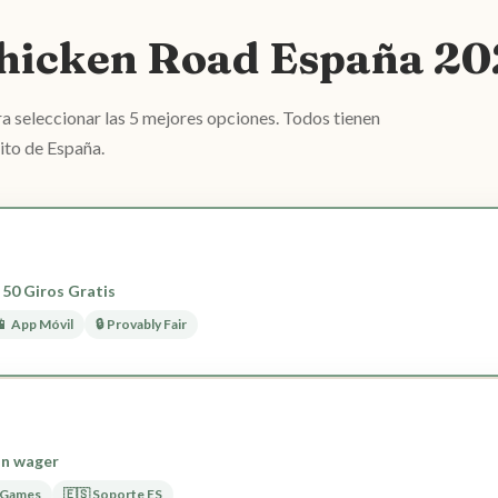
Chicken Road España 2
 seleccionar las 5 mejores opciones. Todos tienen
ito de España.
 50 Giros Gratis
📱 App Móvil
🔒 Provably Fair
in wager
e Games
🇪🇸 Soporte ES