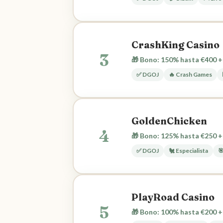
CrashKing Casino
3
🎁 Bono: 150% hasta €400 
✅ DGOJ
🔥 Crash Games
GoldenChicken
4
🎁 Bono: 125% hasta €250 + 
✅ DGOJ
🐔 Especialista

PlayRoad Casino
5
🎁 Bono: 100% hasta €200 +