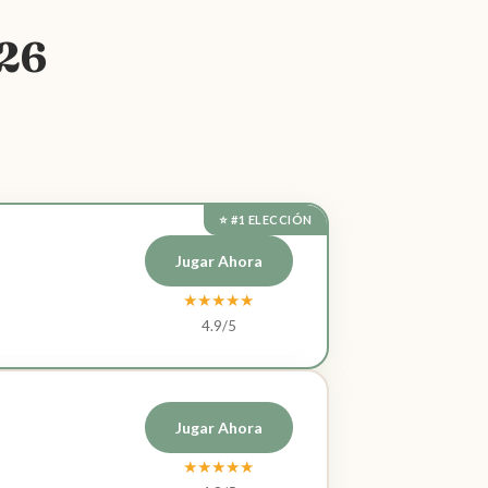
026
Jugar Ahora
★★★★★
4.9/5
Jugar Ahora
★★★★★