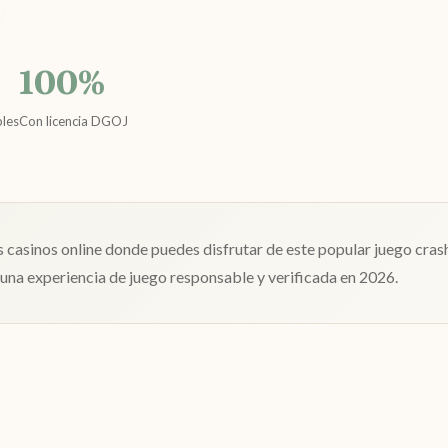
100%
bles
Con licencia DGOJ
 casinos online donde puedes disfrutar de este popular juego cras
una experiencia de juego responsable y verificada en 2026.