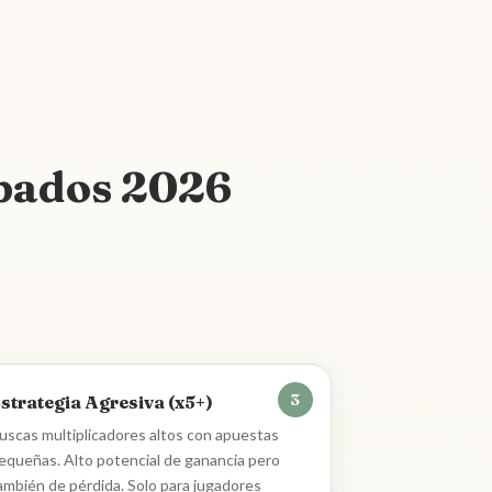
obados 2026
3
strategia Agresiva (x5+)
uscas multiplicadores altos con apuestas
equeñas. Alto potencial de ganancia pero
ambién de pérdida. Solo para jugadores