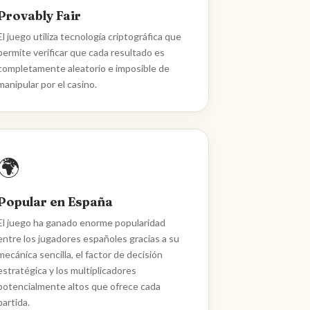
Provably Fair
El juego utiliza tecnología criptográfica que
permite verificar que cada resultado es
completamente aleatorio e imposible de
manipular por el casino.
🌍
Popular en España
El juego ha ganado enorme popularidad
entre los jugadores españoles gracias a su
mecánica sencilla, el factor de decisión
estratégica y los multiplicadores
potencialmente altos que ofrece cada
partida.