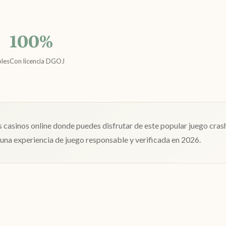
100%
bles
Con licencia DGOJ
 casinos online donde puedes disfrutar de este popular juego cras
una experiencia de juego responsable y verificada en 2026.