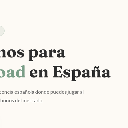
nos para
oad
en España
cencia española donde puedes jugar al
s bonos del mercado.