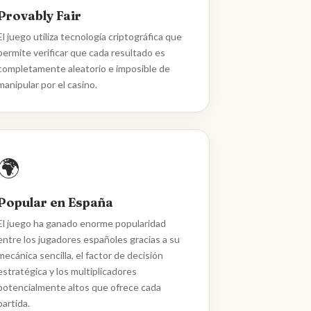
Provably Fair
El juego utiliza tecnología criptográfica que
permite verificar que cada resultado es
completamente aleatorio e imposible de
manipular por el casino.
🌍
Popular en España
El juego ha ganado enorme popularidad
entre los jugadores españoles gracias a su
mecánica sencilla, el factor de decisión
estratégica y los multiplicadores
potencialmente altos que ofrece cada
partida.