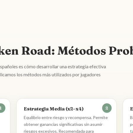
cken Road: Métodos Pr
spañoles es cómo desarrollar una estrategia efectiva
plicamos los métodos más utilizados por jugadores
1
2
)
Estrategia Media (x2–x4)
E
Equilibrio entre riesgo y recompensa. Permite
B
obtener ganancias significativas sin asumir
p
riesgos excesivos. Recomendada para
t