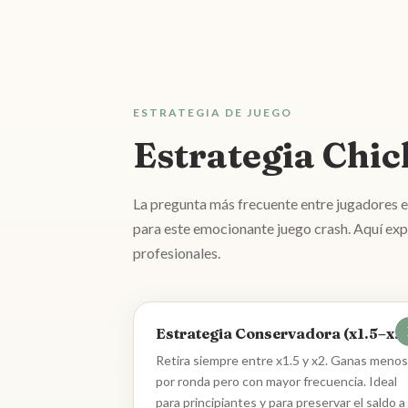
ESTRATEGIA DE JUEGO
Estrategia Chi
La pregunta más frecuente entre jugadores e
para este emocionante juego crash. Aquí ex
profesionales.
Estrategia Conservadora (x1.5–x2
Retira siempre entre x1.5 y x2. Ganas menos
por ronda pero con mayor frecuencia. Ideal
para principiantes y para preservar el saldo a