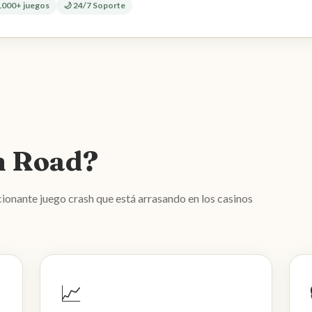
1000+ juegos
🌙 24/7 Soporte
n Road?
ionante juego crash que está arrasando en los casinos
📈