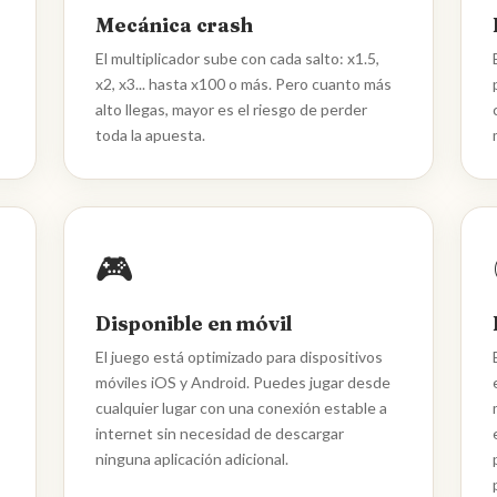
Mecánica crash
El multiplicador sube con cada salto: x1.5,
x2, x3... hasta x100 o más. Pero cuanto más
alto llegas, mayor es el riesgo de perder
toda la apuesta.
🎮
Disponible en móvil
El juego está optimizado para dispositivos
móviles iOS y Android. Puedes jugar desde
cualquier lugar con una conexión estable a
internet sin necesidad de descargar
ninguna aplicación adicional.