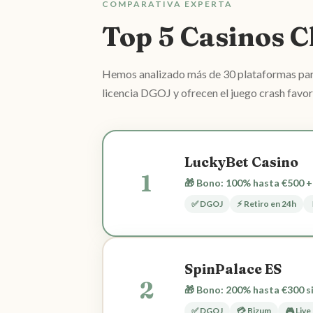
COMPARATIVA EXPERTA
Top 5 Casinos 
Hemos analizado más de 30 plataformas para
licencia DGOJ y ofrecen el juego crash favor
LuckyBet Casino
1
🎁 Bono: 100% hasta €500 +
✅ DGOJ
⚡ Retiro en 24h
SpinPalace ES
2
🎁 Bono: 200% hasta €300 s
✅ DGOJ
💳 Bizum
🎮 Liv