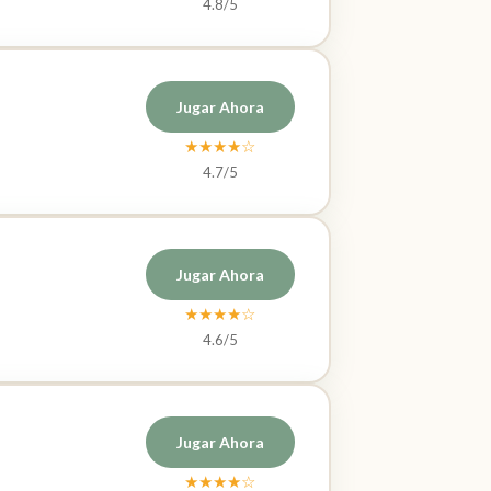
4.8/5
Jugar Ahora
★★★★☆
4.7/5
Jugar Ahora
★★★★☆
4.6/5
Jugar Ahora
★★★★☆