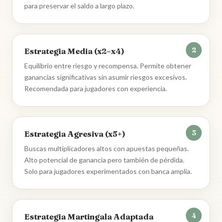
para preservar el saldo a largo plazo.
2
Estrategia Media (x2–x4)
Equilibrio entre riesgo y recompensa. Permite obtener
ganancias significativas sin asumir riesgos excesivos.
Recomendada para jugadores con experiencia.
3
Estrategia Agresiva (x5+)
Buscas multiplicadores altos con apuestas pequeñas.
Alto potencial de ganancia pero también de pérdida.
Solo para jugadores experimentados con banca amplia.
4
Estrategia Martingala Adaptada