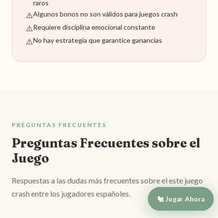
raros
Algunos bonos no son válidos para juegos crash
⚠️
Requiere disciplina emocional constante
⚠️
No hay estrategia que garantice ganancias
⚠️
PREGUNTAS FRECUENTES
Preguntas Frecuentes sobre el
Juego
Respuestas a las dudas más frecuentes sobre el este juego
crash entre los jugadores españoles.
🐔 Jugar Ahora