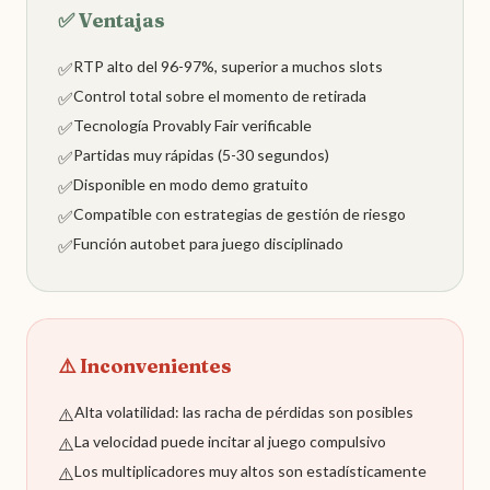
✅ Ventajas
RTP alto del 96-97%, superior a muchos slots
✅
Control total sobre el momento de retirada
✅
Tecnología Provably Fair verificable
✅
Partidas muy rápidas (5-30 segundos)
✅
Disponible en modo demo gratuito
✅
Compatible con estrategias de gestión de riesgo
✅
Función autobet para juego disciplinado
✅
⚠️ Inconvenientes
Alta volatilidad: las racha de pérdidas son posibles
⚠️
La velocidad puede incitar al juego compulsivo
⚠️
Los multiplicadores muy altos son estadísticamente
⚠️