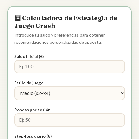
🧮 Calculadora de Estrategia de
Juego Crash
Introduce tu saldo y preferencias para obtener
recomendaciones personalizadas de apuesta.
Saldo inicial (€)
Estilo de juego
Rondas por sesión
Stop-loss diario (€)