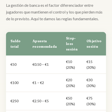
La gestión de banca es el factor diferenciador entre
jugadores que mantienen el control y los que pierden más
de lo previsto. Aquí te damos las reglas fundamentales.
Stop-
Saldo
Apuesta
Objetivo
loss
total
recomendada
sesión
sesión
€10
€15
€50
€0.50 – €1
(20%)
(30%)
€20
€30
€100
€1 – €2
(20%)
(30%)
€50
€75
€250
€2.50 – €5
(20%)
(30%)