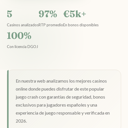
5
97%
€5k+
Casinos analizados
RTP promedio
En bonos disponibles
100%
Con licencia DGOJ
En nuestra web analizamos los mejores casinos
online donde puedes disfrutar de este popular
juego crash con garantías de seguridad, bonos
exclusivos para jugadores españoles y una
experiencia de juego responsable y verificada en
2026.