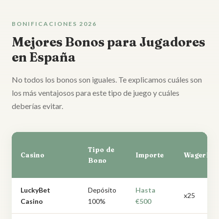
BONIFICACIONES 2026
Mejores Bonos para Jugadores
en España
No todos los bonos son iguales. Te explicamos cuáles son
los más ventajosos para este tipo de juego y cuáles
deberías evitar.
Tipo de
Casino
Importe
Wagering
Bono
LuckyBet
Depósito
Hasta
x25
Casino
100%
€500