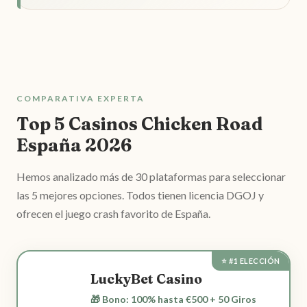
COMPARATIVA EXPERTA
Top 5 Casinos Chicken Road
España 2026
Hemos analizado más de 30 plataformas para seleccionar
las 5 mejores opciones. Todos tienen licencia DGOJ y
ofrecen el juego crash favorito de España.
LuckyBet Casino
🎁 Bono: 100% hasta €500 + 50 Giros