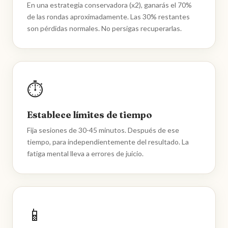
En una estrategia conservadora (x2), ganarás el 70%
de las rondas aproximadamente. Las 30% restantes
son pérdidas normales. No persigas recuperarlas.
⏱️
Establece límites de tiempo
Fija sesiones de 30-45 minutos. Después de ese
tiempo, para independientemente del resultado. La
fatiga mental lleva a errores de juicio.
📱