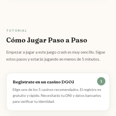
TUTORIAL
Cómo Jugar Paso a Paso
Empezar a jugar a este juego crash es muy sencillo. Sigue
estos pasos y estarás jugando en menos de 5 minutos.
1
Regístrate en un casino DGOJ
Elige uno de los 5 casinos recomendados. El registro es
gratuito y rápido. Necesitarás tu DNI y datos bancarios
para verificar tu identidad.