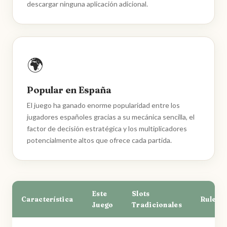
descargar ninguna aplicación adicional.
🌍
Popular en España
El juego ha ganado enorme popularidad entre los
jugadores españoles gracias a su mecánica sencilla, el
factor de decisión estratégica y los multiplicadores
potencialmente altos que ofrece cada partida.
Este
Slots
Característica
Ruleta
Juego
Tradicionales