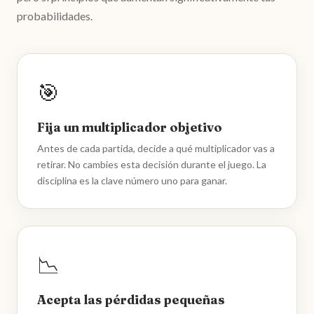
probabilidades.
🎯
Fija un multiplicador objetivo
Antes de cada partida, decide a qué multiplicador vas a
retirar. No cambies esta decisión durante el juego. La
disciplina es la clave número uno para ganar.
📉
Acepta las pérdidas pequeñas